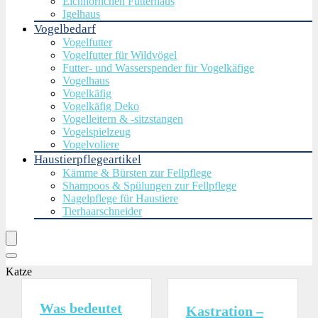
Eichhörnchen Futterhaus
Igelhaus
Vogelbedarf
Vogelfutter
Vogelfutter für Wildvögel
Futter- und Wasserspender für Vogelkäfige
Vogelhaus
Vogelkäfig
Vogelkäfig Deko
Vogelleitern & -sitzstangen
Vogelspielzeug
Vogelvoliere
Haustierpflegeartikel
Kämme & Bürsten zur Fellpflege
Shampoos & Spülungen zur Fellpflege
Nagelpflege für Haustiere
Tierhaarschneider
Katze
Was bedeutet
Kastration –