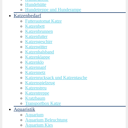
Hundehütte
Hundetreppe und Hunderampe
Katzenbedarf
Futterautomat Katze
Katzenbett
Katzenbrunnen
Katzenfutter
Katzengeschirr
Katzengitter
Katzenhalsband
Katzenklappe
Katzenklo
Katzennapf
Katzennetz
Katzenrucksack und Katzentasche
Katzenspielzeug
Katzenstreu
Katzentreppe
Kratzbaum
Transportbox Katze
Aquaristik
Aquarium
Aquarium Beleuchtung
Aquarium Kies