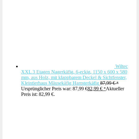
Wiltec
XXL 3 Etagen Nagerkäfig, 6-eckig, 1150 x 600 x 580
mm, aus Holz, mit klappbarem Deckel & Sichtfenster,
Kleintierhaus Mäusekäfig Hamsterkäfig
87,99
€
Ursprünglicher Preis war: 87,99 €
82,99
€
Aktueller
Preis ist: 82,99 €.