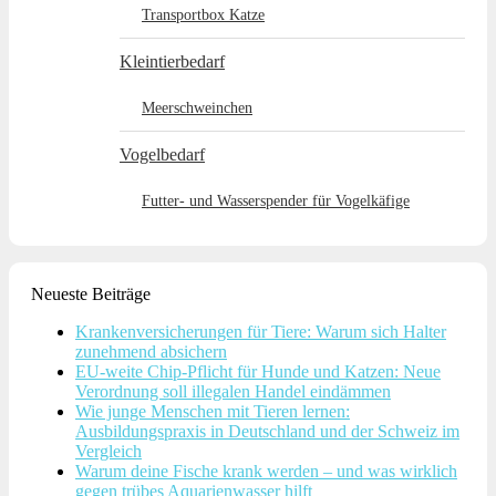
Transportbox Katze
Kleintierbedarf
Meerschweinchen
Vogelbedarf
Futter- und Wasserspender für Vogelkäfige
Neueste Beiträge
Krankenversicherungen für Tiere: Warum sich Halter
zunehmend absichern
EU-weite Chip-Pflicht für Hunde und Katzen: Neue
Verordnung soll illegalen Handel eindämmen
Wie junge Menschen mit Tieren lernen:
Ausbildungspraxis in Deutschland und der Schweiz im
Vergleich
Warum deine Fische krank werden – und was wirklich
gegen trübes Aquarienwasser hilft