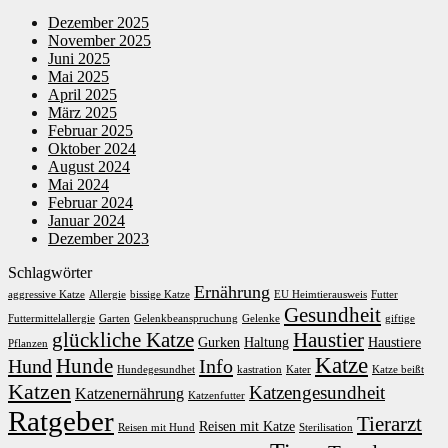
Dezember 2025
November 2025
Juni 2025
Mai 2025
April 2025
März 2025
Februar 2025
Oktober 2024
August 2024
Mai 2024
Februar 2024
Januar 2024
Dezember 2023
Schlagwörter
Ernährung
aggressive Katze
Allergie
bissige Katze
EU Heimtierausweis
Futter
Gesundheit
Futtermittelallergie
Garten
Gelenkbeanspruchung
Gelenke
giftige
glückliche Katze
Haustier
Gurken
Haltung
Haustiere
Pflanzen
Katze
Hunde
Hund
Info
Hundegesundhet
kastration
Kater
Katze beißt
Katzen
Katzengesundheit
Katzenernährung
Katzenfutter
Ratgeber
Tierarzt
Reisen mit Katze
Reisen mit Hund
Sterilisation