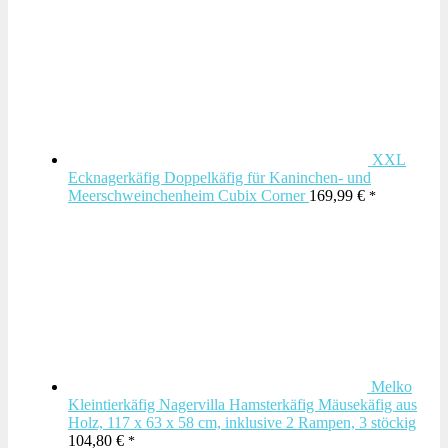
XXL
Ecknagerkäfig Doppelkäfig für Kaninchen- und
Meerschweinchenheim Cubix Corner
169,99
€
Melko
Kleintierkäfig Nagervilla Hamsterkäfig Mäusekäfig aus
Holz, 117 x 63 x 58 cm, inklusive 2 Rampen, 3 stöckig
104,80
€