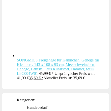
SONGMICS Freigehege für Kaninchen, Gehege für
Kleintiere, 143 x 108 x 93 cm, Meerschweinchen-
Gehege, Laufstall, aus Kunststoff, Hamster, weiß
LPC004W01
41,99
€
Ursprünglicher Preis war:
41,99 €
35,69
€
Aktueller Preis ist: 35,69 €.
Kategorien:
Hundebedarf