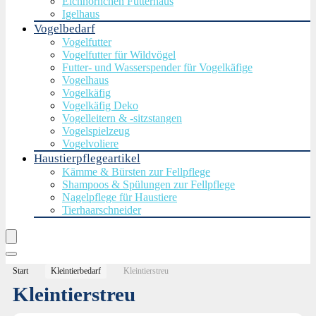
Eichhörnchen Futterhaus
Igelhaus
Vogelbedarf
Vogelfutter
Vogelfutter für Wildvögel
Futter- und Wasserspender für Vogelkäfige
Vogelhaus
Vogelkäfig
Vogelkäfig Deko
Vogelleitern & -sitzstangen
Vogelspielzeug
Vogelvoliere
Haustierpflegeartikel
Kämme & Bürsten zur Fellpflege
Shampoos & Spülungen zur Fellpflege
Nagelpflege für Haustiere
Tierhaarschneider
Start
Kleintierbedarf
Kleintierstreu
Kleintierstreu