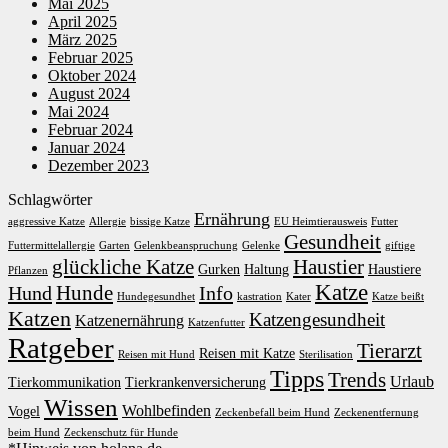
Mai 2025
April 2025
März 2025
Februar 2025
Oktober 2024
August 2024
Mai 2024
Februar 2024
Januar 2024
Dezember 2023
Schlagwörter
Ernährung
aggressive Katze
Allergie
bissige Katze
EU Heimtierausweis
Futter
Gesundheit
Futtermittelallergie
Garten
Gelenkbeanspruchung
Gelenke
giftige
glückliche Katze
Haustier
Gurken
Haltung
Haustiere
Pflanzen
Katze
Hunde
Hund
Info
Hundegesundhet
kastration
Kater
Katze beißt
Katzen
Katzengesundheit
Katzenernährung
Katzenfutter
Ratgeber
Tierarzt
Reisen mit Katze
Reisen mit Hund
Sterilisation
Tipps
Trends
Urlaub
Tierkommunikation
Tierkrankenversicherung
Wissen
Wohlbefinden
Vogel
Zeckenbefall beim Hund
Zeckenentfernung
beim Hund
Zeckenschutz für Hunde