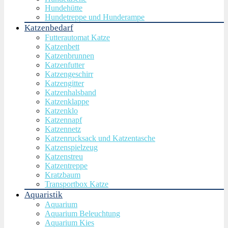
Hundehütte
Hundetreppe und Hunderampe
Katzenbedarf
Futterautomat Katze
Katzenbett
Katzenbrunnen
Katzenfutter
Katzengeschirr
Katzengitter
Katzenhalsband
Katzenklappe
Katzenklo
Katzennapf
Katzennetz
Katzenrucksack und Katzentasche
Katzenspielzeug
Katzenstreu
Katzentreppe
Kratzbaum
Transportbox Katze
Aquaristik
Aquarium
Aquarium Beleuchtung
Aquarium Kies