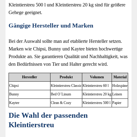
Kleintierstreu 500 l und Kleintierstreu 20 kg sind für größere
Gehege geeignet.
Gängige Hersteller und Marken
Bei der Auswahl sollte man auf etablierte Hersteller setzen.
Marken wie Chipsi, Bunny und Kaytee bieten hochwertige
Produkte an. Sie garantieren Qualität und Nachhaltigkeit, was
den Bedürfnissen von Tier und Halter gerecht wird.
Hersteller
Produkt
Volumen
Material
Chipsi
Kleintierstreu Classic
Kleintierstreu 60 l
Holzspäne
Bunny
Bed O´Linum
Kleintierstreu 20 kg
Leinen
Kaytee
Clean & Cozy
Kleintierstreu 500 l
Papier
Die Wahl der passenden
Kleintierstreu