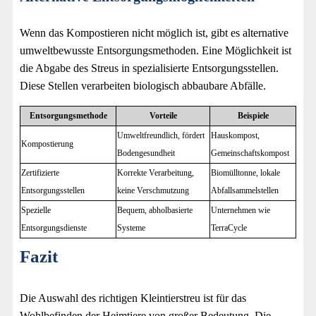
Wenn das Kompostieren nicht möglich ist, gibt es alternative
umweltbewusste Entsorgungsmethoden. Eine Möglichkeit ist
die Abgabe des Streus in spezialisierte Entsorgungsstellen.
Diese Stellen verarbeiten biologisch abbaubare Abfälle.
Entsorgungsmethode
Vorteile
Beispiele
Umweltfreundlich, fördert
Hauskompost,
Kompostierung
Bodengesundheit
Gemeinschaftskompost
Zertifizierte
Korrekte Verarbeitung,
Biomülltonne, lokale
Entsorgungsstellen
keine Verschmutzung
Abfallsammelstellen
Spezielle
Bequem, abholbasierte
Unternehmen wie
Entsorgungsdienste
Systeme
TerraCycle
Fazit
Die Auswahl des richtigen Kleintierstreu ist für das
Wohlbefinden der Heimtiere von großer Bedeutung. Die