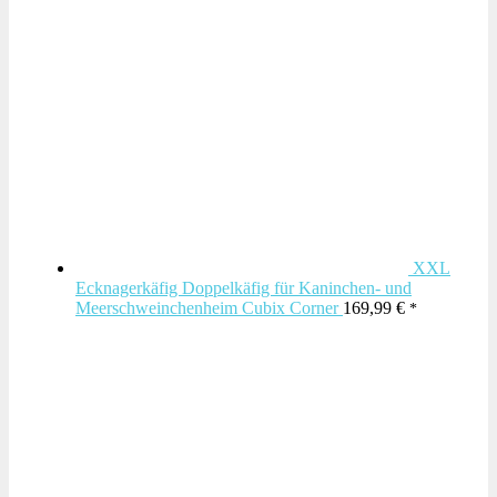
XXL
Ecknagerkäfig Doppelkäfig für Kaninchen- und
Meerschweinchenheim Cubix Corner
169,99
€