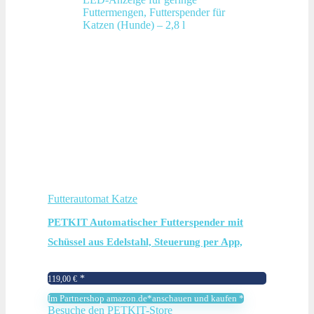
Futterautomat Katze
PETKIT Automatischer Futterspender mit
Schüssel aus Edelstahl, Steuerung per App,
LED-Anzeige für geringe Futtermengen,
119,00
€
Futterspender für Katzen (Hunde) – 2,8 l
Im Partnershop amazon.de*anschauen und kaufen *
Besuche den PETKIT-Store