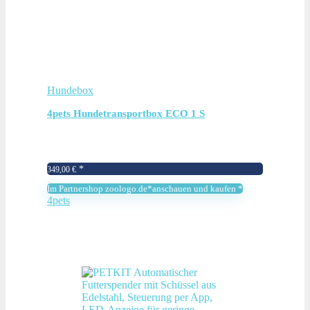
Hundebox
4pets Hundetransportbox ECO 1 S
349,00
€
Im Partnershop zoologo.de*anschauen und kaufen *
4pets