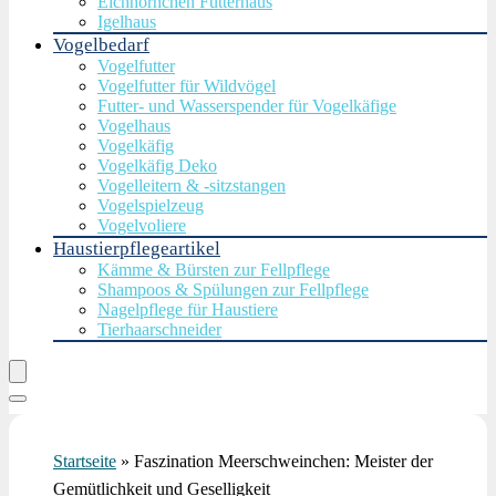
Eichhörnchen Futterhaus
Igelhaus
Vogelbedarf
Vogelfutter
Vogelfutter für Wildvögel
Futter- und Wasserspender für Vogelkäfige
Vogelhaus
Vogelkäfig
Vogelkäfig Deko
Vogelleitern & -sitzstangen
Vogelspielzeug
Vogelvoliere
Haustierpflegeartikel
Kämme & Bürsten zur Fellpflege
Shampoos & Spülungen zur Fellpflege
Nagelpflege für Haustiere
Tierhaarschneider
Startseite
»
Faszination Meerschweinchen: Meister der
Gemütlichkeit und Geselligkeit