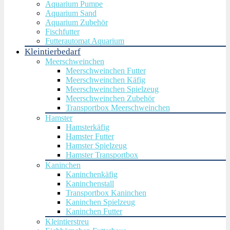
Aquarium Pumpe
Aquarium Sand
Aquarium Zubehör
Fischfutter
Futterautomat Aquarium
Kleintierbedarf
Meerschweinchen
Meerschweinchen Futter
Meerschweinchen Käfig
Meerschweinchen Spielzeug
Meerschweinchen Zubehör
Transportbox Meerschweinchen
Hamster
Hamsterkäfig
Hamster Futter
Hamster Spielzeug
Hamster Transportbox
Kaninchen
Kaninchenkäfig
Kaninchenstall
Transportbox Kaninchen
Kaninchen Spielzeug
Kaninchen Futter
Kleintierstreu