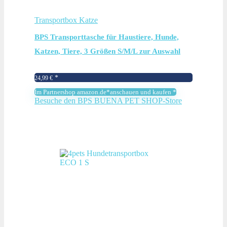
Transportbox Katze
BPS Transporttasche für Haustiere, Hunde,
Katzen, Tiere, 3 Größen S/M/L zur Auswahl
(M, Schwarz) BPS-5637N
24,99
€
Im Partnershop amazon.de*anschauen und kaufen *
Besuche den BPS BUENA PET SHOP-Store