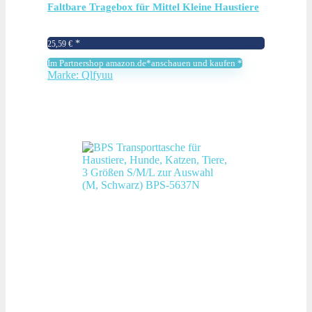
Faltbare Tragebox für Mittel Kleine Haustiere
im Flugzeug, Transportbox für Haustiere
25,59
€
Mittel Kleine Hund Katze, 15lbs Katzen
Im Partnershop amazon.de*anschauen und kaufen *
Hunde…
Marke: Qlfyuu