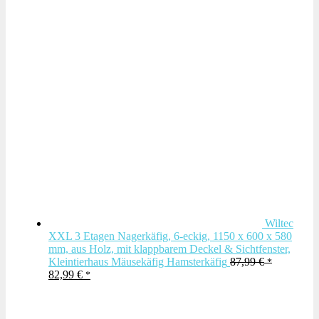
Wiltec
XXL 3 Etagen Nagerkäfig, 6-eckig, 1150 x 600 x 580
mm, aus Holz, mit klappbarem Deckel & Sichtfenster,
Kleintierhaus Mäusekäfig Hamsterkäfig
87,99
€
Ursprünglicher
Aktueller
82,99
€
Preis
Preis
war:
ist:
87,99 €
82,99 €.