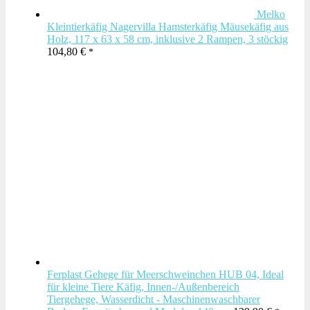
Melko
Kleintierkäfig Nagervilla Hamsterkäfig Mäusekäfig aus
Holz, 117 x 63 x 58 cm, inklusive 2 Rampen, 3 stöckig
104,80
€
Ferplast Gehege für Meerschweinchen HUB 04, Ideal
für kleine Tiere Käfig, Innen-/Außenbereich
Tiergehege, Wasserdicht - Maschinenwaschbarer