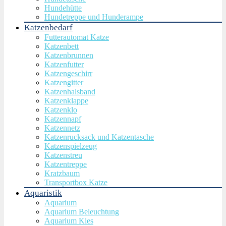
Hundehütte
Hundetreppe und Hunderampe
Katzenbedarf
Futterautomat Katze
Katzenbett
Katzenbrunnen
Katzenfutter
Katzengeschirr
Katzengitter
Katzenhalsband
Katzenklappe
Katzenklo
Katzennapf
Katzennetz
Katzenrucksack und Katzentasche
Katzenspielzeug
Katzenstreu
Katzentreppe
Kratzbaum
Transportbox Katze
Aquaristik
Aquarium
Aquarium Beleuchtung
Aquarium Kies