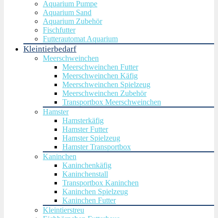
Aquarium Pumpe
Aquarium Sand
Aquarium Zubehör
Fischfutter
Futterautomat Aquarium
Kleintierbedarf
Meerschweinchen
Meerschweinchen Futter
Meerschweinchen Käfig
Meerschweinchen Spielzeug
Meerschweinchen Zubehör
Transportbox Meerschweinchen
Hamster
Hamsterkäfig
Hamster Futter
Hamster Spielzeug
Hamster Transportbox
Kaninchen
Kaninchenkäfig
Kaninchenstall
Transportbox Kaninchen
Kaninchen Spielzeug
Kaninchen Futter
Kleintierstreu