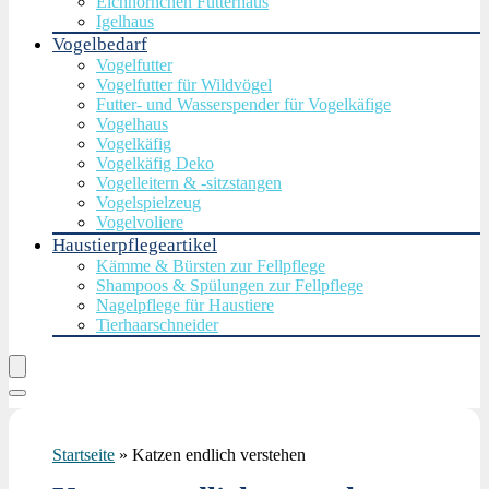
Eichhörnchen Futterhaus
Igelhaus
Vogelbedarf
Vogelfutter
Vogelfutter für Wildvögel
Futter- und Wasserspender für Vogelkäfige
Vogelhaus
Vogelkäfig
Vogelkäfig Deko
Vogelleitern & -sitzstangen
Vogelspielzeug
Vogelvoliere
Haustierpflegeartikel
Kämme & Bürsten zur Fellpflege
Shampoos & Spülungen zur Fellpflege
Nagelpflege für Haustiere
Tierhaarschneider
Startseite
»
Katzen endlich verstehen