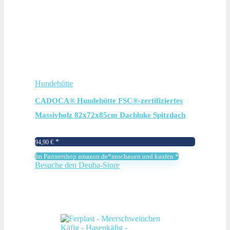
Hundehütte
CADOCA® Hundehütte FSC®-zertifiziertes
Massivholz 82x72x85cm Dachluke Spitzdach
Garten Hundehaus Tierhaus Wetterfest
94,90
€
Im Partnershop amazon.de*anschauen und kaufen *
Besuche den Deuba-Store