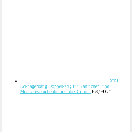
war:
ist:
87,99 €
82,99 €.
XXL
Ecknagerkäfig Doppelkäfig für Kaninchen- und
Meerschweinchenheim Cubix Corner
169,99
€