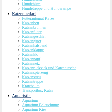
Hundehütte
Hundetreppe und Hunderampe
Katzenbedarf
Futterautomat Katze
Katzenbett
Katzenbrunnen
Katzenfutter
Katzengeschirr
Katzengitter
Katzenhalsband
Katzenklappe
Katzenklo
Katzennapf
Katzennetz
Katzenrucksack und Katzentasche
Katzenspielzeug
Katzenstreu
Katzentreppe
Kratzbaum
Transportbox Katze
Aquaristik
Aquarium
Aquarium Beleuchtung
Aquarium Kies