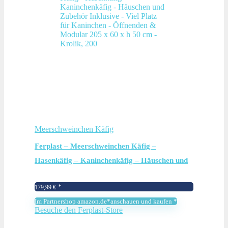
Meerschweinchen Käfig
Ferplast – Meerschweinchen Käfig –
Hasenkäfig – Kaninchenkäfig – Häuschen und
Zubehör Inklusive – Viel Platz für Kaninchen –
179,99
€
Öffnenden & Modular 205 x 60 x h 50 cm –
Im Partnershop amazon.de*anschauen und kaufen *
Krolik, 200
Besuche den Ferplast-Store