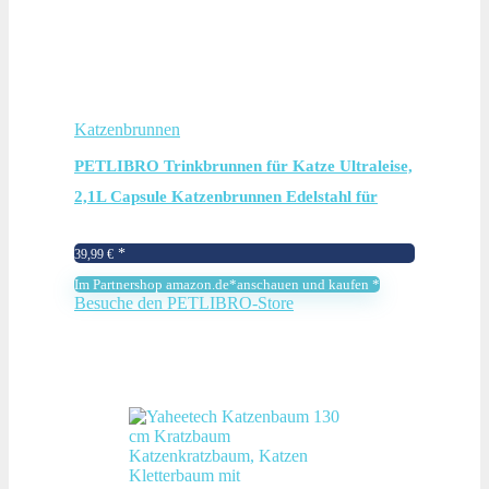
Katzenbrunnen
PETLIBRO Trinkbrunnen für Katze Ultraleise,
2,1L Capsule Katzenbrunnen Edelstahl für
Katzen, Zwei Durchflussmodi, Sichtbarer
39,99
€
Wasserstand, BPA-freier Wasserbrunnen für
Im Partnershop amazon.de*anschauen und kaufen *
Katzen und…
Besuche den PETLIBRO-Store