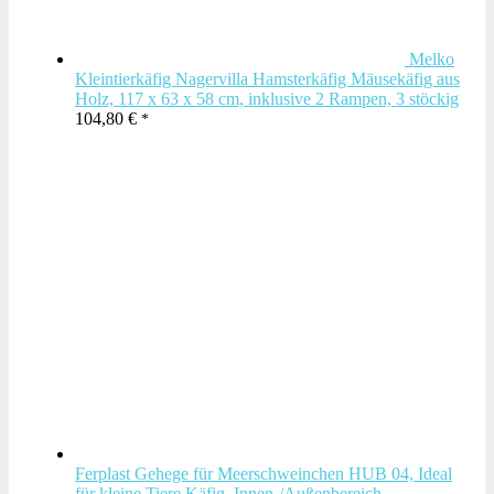
Melko
Kleintierkäfig Nagervilla Hamsterkäfig Mäusekäfig aus
Holz, 117 x 63 x 58 cm, inklusive 2 Rampen, 3 stöckig
104,80
€
Ferplast Gehege für Meerschweinchen HUB 04, Ideal
für kleine Tiere Käfig, Innen-/Außenbereich