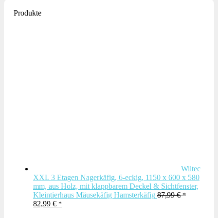
Produkte
Wiltec
XXL 3 Etagen Nagerkäfig, 6-eckig, 1150 x 600 x 580
mm, aus Holz, mit klappbarem Deckel & Sichtfenster,
Kleintierhaus Mäusekäfig Hamsterkäfig
87,99
€
Ursprünglicher
Aktueller
82,99
€
Preis
Preis