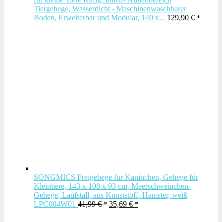
Tiergehege, Wasserdicht - Maschinenwaschbarer
Boden, Erweiterbar und Modular, 140 x...
129,90
€
SONGMICS Freigehege für Kaninchen, Gehege für
Kleintiere, 143 x 108 x 93 cm, Meerschweinchen-
Gehege, Laufstall, aus Kunststoff, Hamster, weiß
Ursprünglicher
Aktueller
LPC004W01
41,99
€
35,69
€
Preis
Preis
war:
ist: