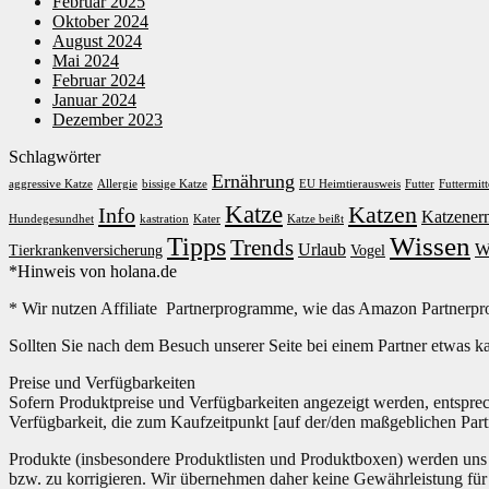
Februar 2025
Oktober 2024
August 2024
Mai 2024
Februar 2024
Januar 2024
Dezember 2023
Schlagwörter
Ernährung
aggressive Katze
Allergie
bissige Katze
EU Heimtierausweis
Futter
Futtermitt
Katze
Katzen
Info
Katzener
Hundegesundhet
kastration
Kater
Katze beißt
Wissen
Tipps
Trends
Urlaub
W
Tierkrankenversicherung
Vogel
*Hinweis von holana.de
* Wir nutzen Affiliate Partnerprogramme, wie das Amazon Partnerpr
Sollten Sie nach dem Besuch unserer Seite bei einem Partner etwas k
Preise und Verfügbarkeiten
Sofern Produktpreise und Verfügbarkeiten angezeigt werden, entspre
Verfügbarkeit, die zum Kaufzeitpunkt [auf der/den maßgeblichen Part
Produkte (insbesondere Produktlisten und Produktboxen) werden uns au
bzw. zu korrigieren. Wir übernehmen daher keine Gewährleistung für 