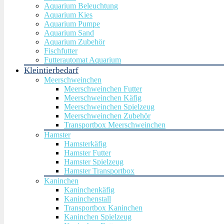
Aquarium Beleuchtung
Aquarium Kies
Aquarium Pumpe
Aquarium Sand
Aquarium Zubehör
Fischfutter
Futterautomat Aquarium
Kleintierbedarf
Meerschweinchen
Meerschweinchen Futter
Meerschweinchen Käfig
Meerschweinchen Spielzeug
Meerschweinchen Zubehör
Transportbox Meerschweinchen
Hamster
Hamsterkäfig
Hamster Futter
Hamster Spielzeug
Hamster Transportbox
Kaninchen
Kaninchenkäfig
Kaninchenstall
Transportbox Kaninchen
Kaninchen Spielzeug