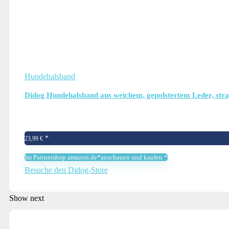
Hundehalsband
Didog Hundehalsband aus weichem, gepolstertem Leder, strap
23,99
€
Im Partnershop amazon.de*anschauen und kaufen *
Besuche den Didog-Store
Show next