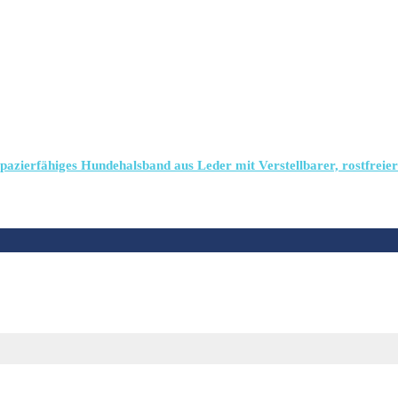
azierfähiges Hundehalsband aus Leder mit Verstellbarer, rostfreier