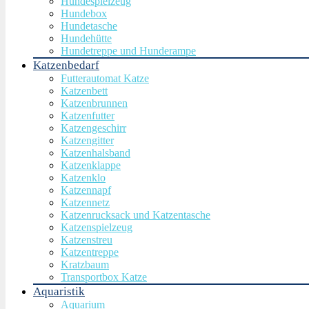
Hundespielzeug
Hundebox
Hundetasche
Hundehütte
Hundetreppe und Hunderampe
Katzenbedarf
Futterautomat Katze
Katzenbett
Katzenbrunnen
Katzenfutter
Katzengeschirr
Katzengitter
Katzenhalsband
Katzenklappe
Katzenklo
Katzennapf
Katzennetz
Katzenrucksack und Katzentasche
Katzenspielzeug
Katzenstreu
Katzentreppe
Kratzbaum
Transportbox Katze
Aquaristik
Aquarium