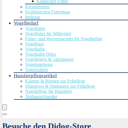
Kaninchen Futter
Kleintierstreu
Eichhörnchen Futterhaus
Igelhaus
Vogelbedarf
Vogelfutter
Vogelfutter für Wildvögel
Futter- und Wasserspender für Vogelkäfige
Vogelhaus
Vogelkäfig
Vogelkäfig Deko
Vogelleitern & -sitzstangen
Vogelspielzeug
Vogelvoliere
Haustierpflegeartikel
Kämme & Bürsten zur Fellpflege
Shampoos & Spülungen zur Fellpflege
Nagelpflege für Haustiere
Tierhaarschneider
Besuche den Didog-Store