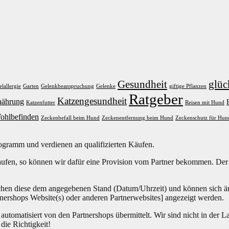
Gesundheit
glüc
elallergie
Garten
Gelenkbeanspruchung
Gelenke
giftige Pflanzen
Ratgeber
Katzengesundheit
nährung
Katzenfutter
Reisen mit Hund
ohlbefinden
Zeckenbefall beim Hund
Zeckenentfernung beim Hund
Zeckenschutz für Hun
ogramm und verdienen an qualifizierten Käufen.
aufen, so können wir dafür eine Provision vom Partner bekommen. Der En
chen diese dem angegebenen Stand (Datum/Uhrzeit) und können sich än
nershops Website(s) oder anderen Partnerwebsites] angezeigt werden.
tomatisiert von den Partnershops übermittelt. Wir sind nicht in der La
die Richtigkeit!