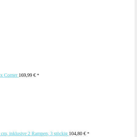
x Corner
169,99
€
 cm, inklusive 2 Rampen, 3 stöckig
104,80
€