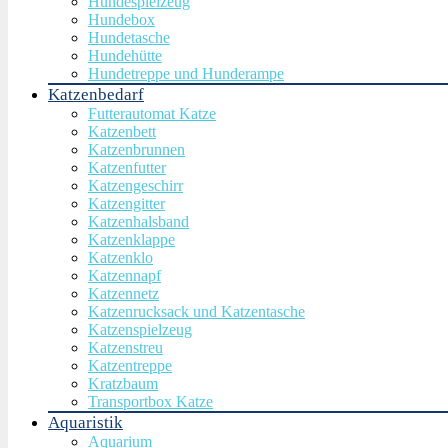
Hundespielzeug
Hundebox
Hundetasche
Hundehütte
Hundetreppe und Hunderampe
Katzenbedarf
Futterautomat Katze
Katzenbett
Katzenbrunnen
Katzenfutter
Katzengeschirr
Katzengitter
Katzenhalsband
Katzenklappe
Katzenklo
Katzennapf
Katzennetz
Katzenrucksack und Katzentasche
Katzenspielzeug
Katzenstreu
Katzentreppe
Kratzbaum
Transportbox Katze
Aquaristik
Aquarium