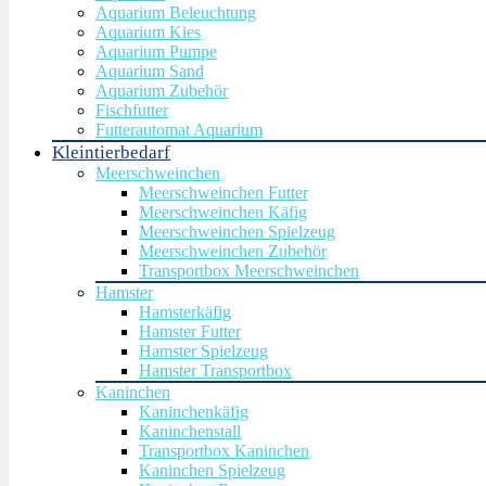
Aquarium Beleuchtung
Aquarium Kies
Aquarium Pumpe
Aquarium Sand
Aquarium Zubehör
Fischfutter
Futterautomat Aquarium
Kleintierbedarf
Meerschweinchen
Meerschweinchen Futter
Meerschweinchen Käfig
Meerschweinchen Spielzeug
Meerschweinchen Zubehör
Transportbox Meerschweinchen
Hamster
Hamsterkäfig
Hamster Futter
Hamster Spielzeug
Hamster Transportbox
Kaninchen
Kaninchenkäfig
Kaninchenstall
Transportbox Kaninchen
Kaninchen Spielzeug