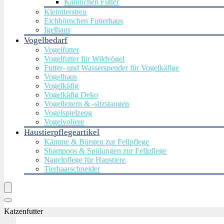
Kaninchen Futter
Kleintierstreu
Eichhörnchen Futterhaus
Igelhaus
Vogelbedarf
Vogelfutter
Vogelfutter für Wildvögel
Futter- und Wasserspender für Vogelkäfige
Vogelhaus
Vogelkäfig
Vogelkäfig Deko
Vogelleitern & -sitzstangen
Vogelspielzeug
Vogelvoliere
Haustierpflegeartikel
Kämme & Bürsten zur Fellpflege
Shampoos & Spülungen zur Fellpflege
Nagelpflege für Haustiere
Tierhaarschneider
Katzenfutter