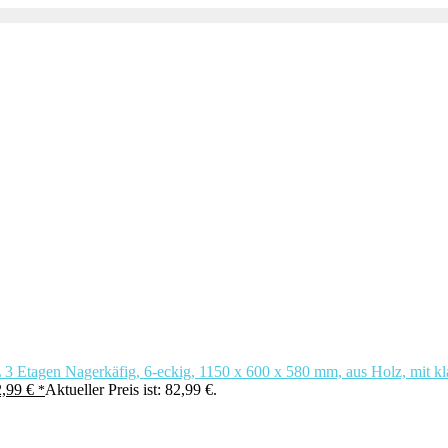
3 Etagen Nagerkäfig, 6-eckig, 1150 x 600 x 580 mm, aus Holz, mit kl
2,99
€
Aktueller Preis ist: 82,99 €.