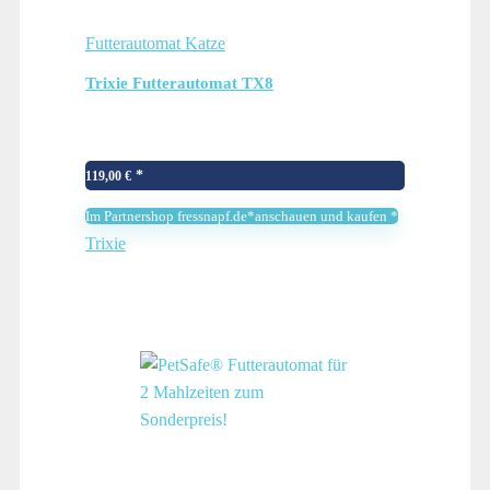
Futterautomat Katze
Trixie Futterautomat TX8
119,00
€
Im Partnershop fressnapf.de*anschauen und kaufen *
Trixie