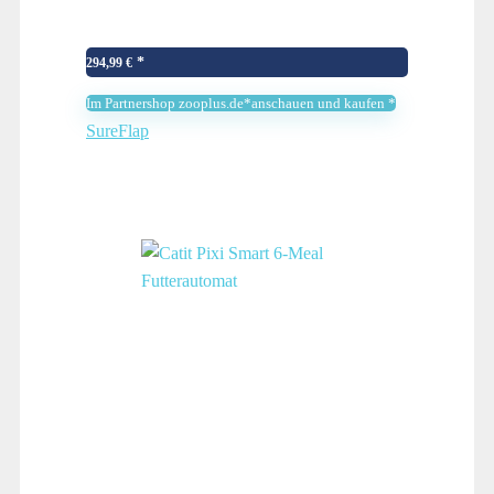
294,99
€
Im Partnershop zooplus.de*anschauen und kaufen *
SureFlap