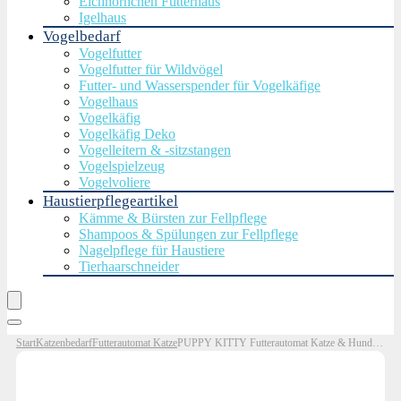
Eichhörnchen Futterhaus
Igelhaus
Vogelbedarf
Vogelfutter
Vogelfutter für Wildvögel
Futter- und Wasserspender für Vogelkäfige
Vogelhaus
Vogelkäfig
Vogelkäfig Deko
Vogelleitern & -sitzstangen
Vogelspielzeug
Vogelvoliere
Haustierpflegeartikel
Kämme & Bürsten zur Fellpflege
Shampoos & Spülungen zur Fellpflege
Nagelpflege für Haustiere
Tierhaarschneider
Start
Katzenbedarf
Futterautomat Katze
PUPPY KITTY Futterautomat Katze & Hund, 2,4 G WiFi intelligenter Katzenfutter Automat mit Edelstahlnapf für Trockenfutter, App-Steuerung, Sprachaufzeichnung, 1-10 Mahlzeiten pro…