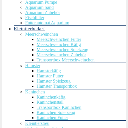
Aquarium Pumpe
Aquarium Sand
Aquarium Zubehör
Fischfutter
Futterautomat Aquarium
Kleintierbedarf
Meerschweinchen
Meerschweinchen Futter
Meerschweinchen Käfig
Meerschweinchen Spielzeug
Meerschweinchen Zubehör
Transportbox Meerschweinchen
Hamster
Hamsterkäfig
Hamster Futter
Hamster Spielzeug
Hamster Transportbox
Kaninchen
Kaninchenkäfig
Kaninchenstall
Transportbox Kaninchen
Kaninchen Spielzeug
Kaninchen Futter
Kleintierstreu