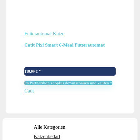
Futterautomat Katze
Catit Pixi Smart 6-Meal Futterautomat
119,99
€
Im Partnershop zooplus.de*anschauen und kaufen *
Catit
Alle Kategorien
Katzenbedarf