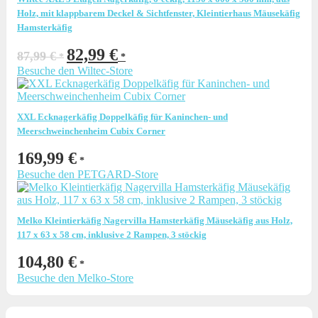
Holz, mit klappbarem Deckel & Sichtfenster, Kleintierhaus Mäusekäfig
Hamsterkäfig
Ursprünglicher
Aktueller
82,99
€
87,99
€
Preis
Preis
Besuche den Wiltec-Store
war:
ist:
87,99 €
82,99 €.
XXL Ecknagerkäfig Doppelkäfig für Kaninchen- und
Meerschweinchenheim Cubix Corner
169,99
€
Besuche den PETGARD-Store
Melko Kleintierkäfig Nagervilla Hamsterkäfig Mäusekäfig aus Holz,
117 x 63 x 58 cm, inklusive 2 Rampen, 3 stöckig
104,80
€
Besuche den Melko-Store