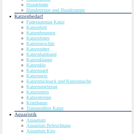
Hundehütte
Hundetreppe und Hunderampe
Katzenbedarf
Futterautomat Katze
Katzenbett
Katzenbrunnen
Katzenfutter
Katzengeschirr
Katzengitter
Katzenhalsband
Katzenklappe
Katzenklo
Katzennapf
Katzennetz
Katzenrucksack und Katzentasche
Katzenspielzeug
Katzenstreu
Katzentreppe
Kratzbaum
Transportbox Katze
Aquaristik
Aquarium
Aquarium Beleuchtung
Aquarium Kies