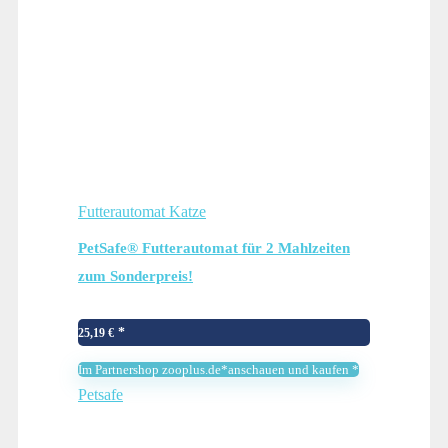
Futterautomat Katze
PetSafe® Futterautomat für 2 Mahlzeiten
zum Sonderpreis!
25,19
€
Im Partnershop zooplus.de*anschauen und kaufen *
Petsafe