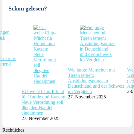
Schon gelesen?
ür Tiere:
hmend
Wie junge Menschen mit
War
Tieren lernen:
wer
Ausbildungspraxis in
geg
Deutschland und der Schweiz
Aqu
EU-weite Chip-Pflicht
im Vergleich
23.
für Hunde und Katzen:
27. November 2025
Neue Verordnung soll
illegalen Handel
eindämmen
27. November 2025
Rechtliches