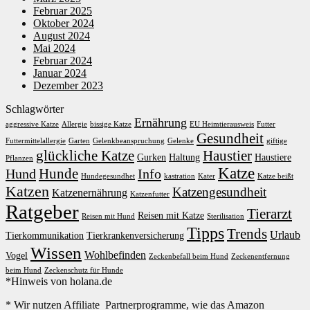
Februar 2025
Oktober 2024
August 2024
Mai 2024
Februar 2024
Januar 2024
Dezember 2023
Schlagwörter
Ernährung
aggressive Katze
Allergie
bissige Katze
EU Heimtierausweis
Futter
Gesundheit
Futtermittelallergie
Garten
Gelenkbeanspruchung
Gelenke
giftige
glückliche Katze
Haustier
Gurken
Haltung
Haustiere
Pflanzen
Katze
Hunde
Hund
Info
Hundegesundhet
kastration
Kater
Katze beißt
Katzen
Katzengesundheit
Katzenernährung
Katzenfutter
Ratgeber
Tierarzt
Reisen mit Katze
Reisen mit Hund
Sterilisation
Tipps
Trends
Urlaub
Tierkommunikation
Tierkrankenversicherung
Wissen
Wohlbefinden
Vogel
Zeckenbefall beim Hund
Zeckenentfernung
beim Hund
Zeckenschutz für Hunde
*Hinweis von holana.de
* Wir nutzen Affiliate Partnerprogramme, wie das Amazon