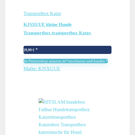
Transportbox Katze
KJSXUUE kleine Hunde
Transportbox,transportbox Katze,
Atmungsaktive und Faltbare Hundebox mit
Verstellbarem, Katzentransportkäfig mit
29,99
€
Abnehmbarer Plüschmatratze (Grau)
Im Partnershop amazon.de*anschauen und kaufen *
Marke: KJSXUUE