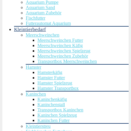
Aquarium Pumpe
Aquarium Sand
Aquarium Zubehör
Fischfutter
Futterautomat Aquarium
Kleintierbedarf
Meerschweinchen
Meerschweinchen Futter
Meerschweinchen Käfig
Meerschweinchen Spielzeug
Meerschweinchen Zubehör
Transportbox Meerschweinchen
Hamster
Hamsterkäfig
Hamster Futter
Hamster Spielzeug
Hamster Transportbox
Kaninchen
Kaninchenkäfig
Kaninchenstall
Transportbox Kaninchen
Kaninchen Spielzeug
Kaninchen Futter
Kleintierstreu