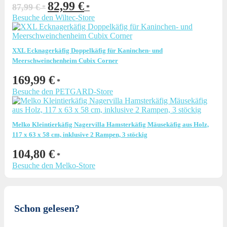
Ursprünglicher
Aktueller
82,99
€
87,99
€
Preis
Preis
Besuche den Wiltec-Store
war:
ist:
87,99 €
82,99 €.
XXL Ecknagerkäfig Doppelkäfig für Kaninchen- und
Meerschweinchenheim Cubix Corner
169,99
€
Besuche den PETGARD-Store
Melko Kleintierkäfig Nagervilla Hamsterkäfig Mäusekäfig aus Holz,
117 x 63 x 58 cm, inklusive 2 Rampen, 3 stöckig
104,80
€
Besuche den Melko-Store
Schon gelesen?