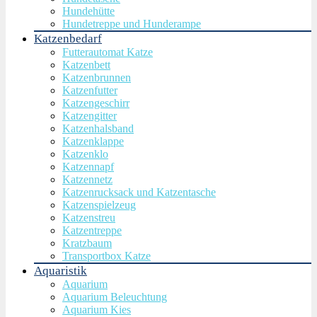
Hundehütte
Hundetreppe und Hunderampe
Katzenbedarf
Futterautomat Katze
Katzenbett
Katzenbrunnen
Katzenfutter
Katzengeschirr
Katzengitter
Katzenhalsband
Katzenklappe
Katzenklo
Katzennapf
Katzennetz
Katzenrucksack und Katzentasche
Katzenspielzeug
Katzenstreu
Katzentreppe
Kratzbaum
Transportbox Katze
Aquaristik
Aquarium
Aquarium Beleuchtung
Aquarium Kies