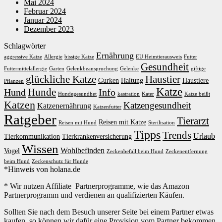
Mai 2024
Februar 2024
Januar 2024
Dezember 2023
Schlagwörter
Ernährung
aggressive Katze
Allergie
bissige Katze
EU Heimtierausweis
Futter
Gesundheit
Futtermittelallergie
Garten
Gelenkbeanspruchung
Gelenke
giftige
glückliche Katze
Haustier
Gurken
Haltung
Haustiere
Pflanzen
Katze
Hunde
Hund
Info
Hundegesundhet
kastration
Kater
Katze beißt
Katzen
Katzengesundheit
Katzenernährung
Katzenfutter
Ratgeber
Tierarzt
Reisen mit Katze
Reisen mit Hund
Sterilisation
Tipps
Trends
Urlaub
Tierkommunikation
Tierkrankenversicherung
Wissen
Wohlbefinden
Vogel
Zeckenbefall beim Hund
Zeckenentfernung
beim Hund
Zeckenschutz für Hunde
*Hinweis von holana.de
* Wir nutzen Affiliate Partnerprogramme, wie das Amazon
Partnerprogramm und verdienen an qualifizierten Käufen.
Sollten Sie nach dem Besuch unserer Seite bei einem Partner etwas
kaufen, so können wir dafür eine Provision vom Partner bekommen.