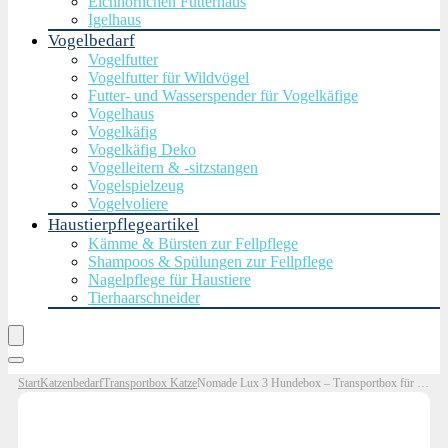
Eichhörnchen Futterhaus
Igelhaus
Vogelbedarf
Vogelfutter
Vogelfutter für Wildvögel
Futter- und Wasserspender für Vogelkäfige
Vogelhaus
Vogelkäfig
Vogelkäfig Deko
Vogelleitern & -sitzstangen
Vogelspielzeug
Vogelvoliere
Haustierpflegeartikel
Kämme & Bürsten zur Fellpflege
Shampoos & Spülungen zur Fellpflege
Nagelpflege für Haustiere
Tierhaarschneider
Start
Katzenbedarf
Transportbox Katze
Nomade Lux 3 Hundebox – Transportbox für kleine Hunde und Katzen – 60 x 40 x 38 cm – Kann bis zu 12 kg tragen. Robustes Polypropylen. Türen aus Metal