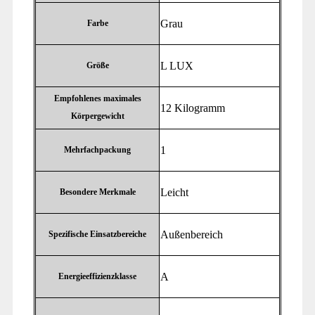
‎Grau
Farbe
‎L LUX
Größe
Empfohlenes maximales
‎12 Kilogramm
Körpergewicht
‎1
Mehrfachpackung
‎Leicht
Besondere Merkmale
‎Außenbereich
Spezifische Einsatzbereiche
‎A
Energieeffizienzklasse