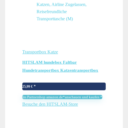
Transportbox Katze
HITSLAM hundebox Faltbar
Hundetransportbox Katzentransportbox
Katzenbox Transportbox katzentasche für
Hund, Katzen, Airline Zugelassen,
25,99
€
Reisefreundliche Transporttasche (M)
Im Partnershop amazon.de*anschauen und kaufen *
Besuche den HITSLAM-Store