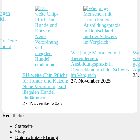
ür Tiere:
hmend
Wie junge Menschen mit
War
Tieren lernen:
wer
Ausbildungspraxis in
geg
Deutschland und der Schweiz
Aqu
EU-weite Chip-Pflicht
im Vergleich
23.
für Hunde und Katzen:
27. November 2025
Neue Verordnung soll
illegalen Handel
eindämmen
27. November 2025
Rechtliches
Startseite
Shop
Datenschutzerklärung