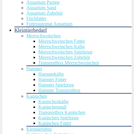
Aquarium Pumpe
Aquarium Sand
Aquarium Zubehör
Fischfutter
Futterautomat Aquarium
Kleintierbedarf
Meerschweinchen
Meerschweinchen Futter
Meerschweinchen Käfig
Meerschweinchen Spielzeug
Meerschweinchen Zubehör
Transportbox Meerschweinchen
Hamster
Hamsterkäfig
Hamster Futter
Hamster Spielzeug
Hamster Transportbox
Kaninchen
Kaninchenkäfig
Kaninchenstall
Transportbox Kaninchen
Kaninchen Spielzeug
Kaninchen Futter
Kleintierstreu