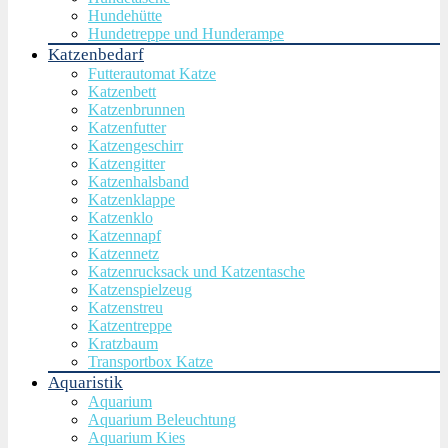
Hundehütte
Hundetreppe und Hunderampe
Katzenbedarf
Futterautomat Katze
Katzenbett
Katzenbrunnen
Katzenfutter
Katzengeschirr
Katzengitter
Katzenhalsband
Katzenklappe
Katzenklo
Katzennapf
Katzennetz
Katzenrucksack und Katzentasche
Katzenspielzeug
Katzenstreu
Katzentreppe
Kratzbaum
Transportbox Katze
Aquaristik
Aquarium
Aquarium Beleuchtung
Aquarium Kies