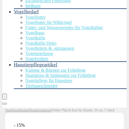
Eichhörnchen Futterhaus
Igelhaus
Vogelbedarf
Vogelfutter
Vogelfutter für Wildvögel
Futter- und Wasserspender für Vogelkäfige
Vogelhaus
Vogelkäfig
Vogelkäfig Deko
Vogelleitern & -sitzstangen
Vogelspielzeug
Vogelvoliere
Haustierpflegeartikel
Kämme & Bürsten zur Fellpflege
Shampoos & Spülungen zur Fellpflege
Nagelpflege für Haustiere
Tierhaarschneider
Start
Hundebedarf
Hundespielzeug
Nobby Plüsch Esel für Hunde, 56 cm, 1 Stück
- 15%