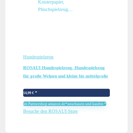
Hundespielzeug
ROSAUI Hundespielzeug, Hundespielzeug
für große Welpen und kleine bis mittelgroße
Hunde, Kuscheltier für Hunde,
Quietschendes Hundespielzeug mit
14,99
€
Knisterpapier, Plüschspielzeug…
Im Partnershop amazon.de*anschauen und kaufen *
Besuche den ROSAUI-Store