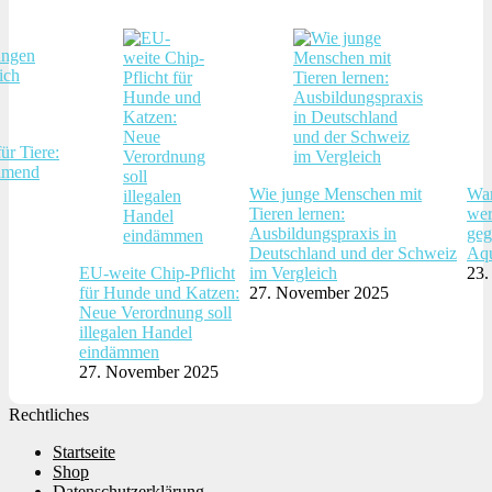
ür Tiere:
hmend
Wie junge Menschen mit
War
Tieren lernen:
wer
Ausbildungspraxis in
geg
Deutschland und der Schweiz
Aqu
EU-weite Chip-Pflicht
im Vergleich
23.
für Hunde und Katzen:
27. November 2025
Neue Verordnung soll
illegalen Handel
eindämmen
27. November 2025
Rechtliches
Startseite
Shop
Datenschutzerklärung