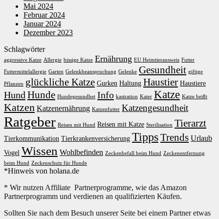
Mai 2024
Februar 2024
Januar 2024
Dezember 2023
Schlagwörter
Ernährung
aggressive Katze
Allergie
bissige Katze
EU Heimtierausweis
Futter
Gesundheit
Futtermittelallergie
Garten
Gelenkbeanspruchung
Gelenke
giftige
glückliche Katze
Haustier
Gurken
Haltung
Haustiere
Pflanzen
Katze
Hunde
Hund
Info
Hundegesundhet
kastration
Kater
Katze beißt
Katzen
Katzengesundheit
Katzenernährung
Katzenfutter
Ratgeber
Tierarzt
Reisen mit Katze
Reisen mit Hund
Sterilisation
Tipps
Trends
Urlaub
Tierkommunikation
Tierkrankenversicherung
Wissen
Wohlbefinden
Vogel
Zeckenbefall beim Hund
Zeckenentfernung
beim Hund
Zeckenschutz für Hunde
*Hinweis von holana.de
* Wir nutzen Affiliate Partnerprogramme, wie das Amazon
Partnerprogramm und verdienen an qualifizierten Käufen.
Sollten Sie nach dem Besuch unserer Seite bei einem Partner etwas