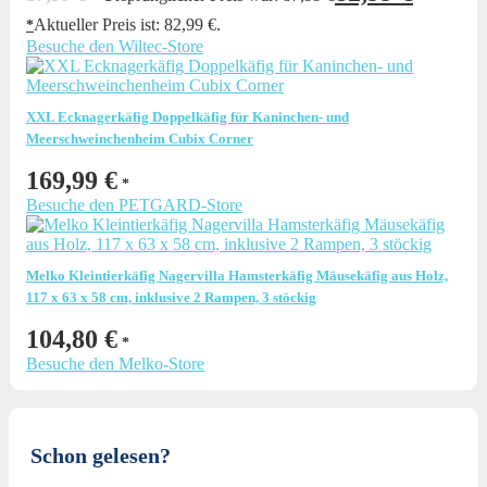
Aktueller Preis ist: 82,99 €.
Besuche den Wiltec-Store
XXL Ecknagerkäfig Doppelkäfig für Kaninchen- und
Meerschweinchenheim Cubix Corner
169,99
€
Besuche den PETGARD-Store
Melko Kleintierkäfig Nagervilla Hamsterkäfig Mäusekäfig aus Holz,
117 x 63 x 58 cm, inklusive 2 Rampen, 3 stöckig
104,80
€
Besuche den Melko-Store
Schon gelesen?