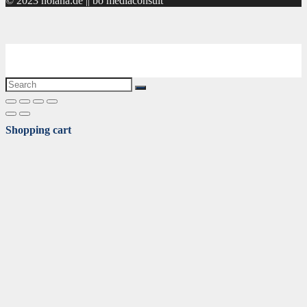
© 2023 holana.de || bo mediaconsult
Shopping cart