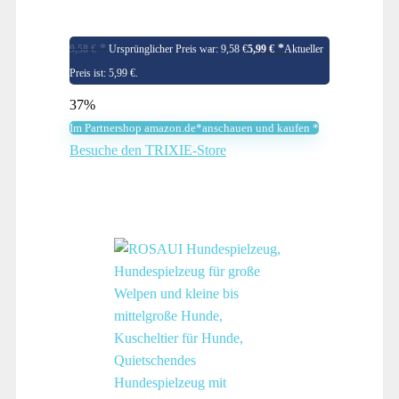
9,58
€
Ursprünglicher Preis war: 9,58 €
5,99
€
Aktueller
Preis ist: 5,99 €.
37%
Im Partnershop amazon.de*anschauen und kaufen *
Besuche den TRIXIE-Store