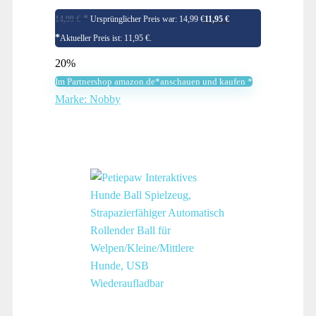
14,99
€
Ursprünglicher Preis war: 14,99 €
11,95
€
Aktueller Preis ist: 11,95 €.
20%
Im Partnershop amazon.de*anschauen und kaufen *
Marke: Nobby