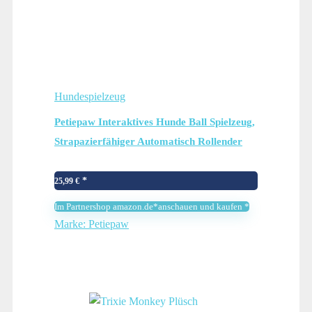
Hundespielzeug
Petiepaw Interaktives Hunde Ball Spielzeug,
Strapazierfähiger Automatisch Rollender
Ball für Welpen/Kleine/Mittlere Hunde, USB
Wiederaufladbar
25,99
€
Im Partnershop amazon.de*anschauen und kaufen *
Marke: Petiepaw