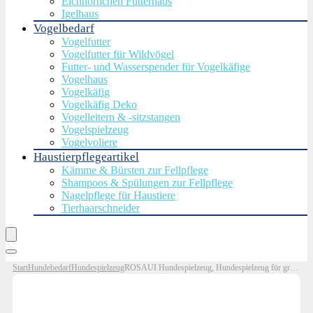
Eichhörnchen Futterhaus
Igelhaus
Vogelbedarf
Vogelfutter
Vogelfutter für Wildvögel
Futter- und Wasserspender für Vogelkäfige
Vogelhaus
Vogelkäfig
Vogelkäfig Deko
Vogelleitern & -sitzstangen
Vogelspielzeug
Vogelvoliere
Haustierpflegeartikel
Kämme & Bürsten zur Fellpflege
Shampoos & Spülungen zur Fellpflege
Nagelpflege für Haustiere
Tierhaarschneider
Start
Hundebedarf
Hundespielzeug
ROSAUI Hundespielzeug, Hundespielzeug für große Welpen und kleine bis mittelgroße Hunde, Kuscheltier für Hunde, Quietschendes Hundespielzeug mit Knisterpapier, Plüschspielzeug…