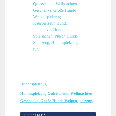
Hundespielzeug
Hundespielzeug Quietschend, Weihnachten
Geschenke, Große Hunde Welpenspielzeug,
Kauspielzeug Hund, Interaktives Hunde
Ursprünglicher
Aktueller
Spielsachen, Plüsch Hunde Spielzeug,
19,99
€
14,99
€