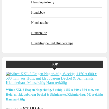
Hundespielzeug
Hundebox
Hundetasche
Hundehütte
Hundetreppe und Hunderampe
TOP
Wiltec XXL 3 Etagen Nagerkäfig, 6-eckig, 1150 x 600 x 580 mm, aus
Holz, mit klappbarem Deckel & Sichtfenster, Kleintierhaus Mäusekäfig
Hamsterkäfig
Ursprünglicher
Aktueller
82,99
€