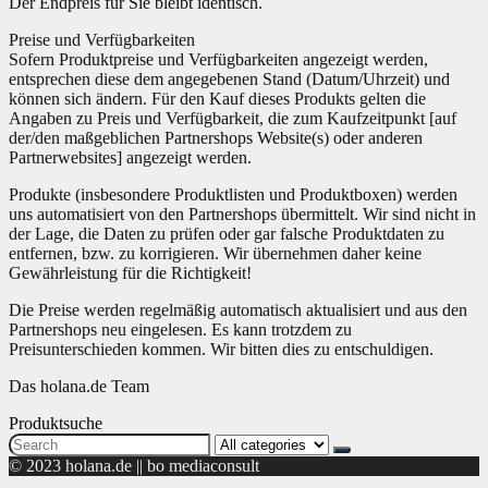
Der Endpreis für Sie bleibt identisch.
Preise und Verfügbarkeiten
Sofern Produktpreise und Verfügbarkeiten angezeigt werden,
entsprechen diese dem angegebenen Stand (Datum/Uhrzeit) und
können sich ändern. Für den Kauf dieses Produkts gelten die
Angaben zu Preis und Verfügbarkeit, die zum Kaufzeitpunkt [auf
der/den maßgeblichen Partnershops Website(s) oder anderen
Partnerwebsites] angezeigt werden.
Produkte (insbesondere Produktlisten und Produktboxen) werden
uns automatisiert von den Partnershops übermittelt. Wir sind nicht in
der Lage, die Daten zu prüfen oder gar falsche Produktdaten zu
entfernen, bzw. zu korrigieren. Wir übernehmen daher keine
Gewährleistung für die Richtigkeit!
Die Preise werden regelmäßig automatisch aktualisiert und aus den
Partnershops neu eingelesen. Es kann trotzdem zu
Preisunterschieden kommen. Wir bitten dies zu entschuldigen.
Das holana.de Team
Produktsuche
Search
for:
© 2023 holana.de || bo mediaconsult