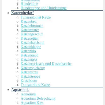
Hundehütte
Hundetreppe und Hunderampe
Katzenbedarf
Futterautomat Katze
Katzenbett
Katzenbrunnen
Katzenfutter
Katzengeschirr
Katzengitter
Katzenhalsband
Katzenklappe
Katzenklo
Katzennapf
Katzennetz
Katzenrucksack und Katzentasche
Katzenspielzeug
Katzenstreu
Katzentreppe
Kratzbaum
Transportbox Katze
Aquaristik
Aquarium
Aquarium Beleuchtung
Aquarium Kies