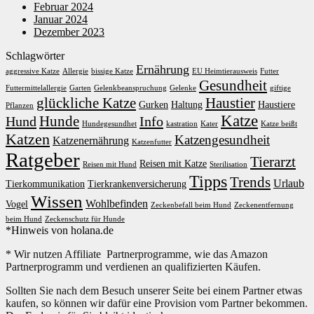
Februar 2024
Januar 2024
Dezember 2023
Schlagwörter
Ernährung
aggressive Katze
Allergie
bissige Katze
EU Heimtierausweis
Futter
Gesundheit
Futtermittelallergie
Garten
Gelenkbeanspruchung
Gelenke
giftige
glückliche Katze
Haustier
Gurken
Haltung
Haustiere
Pflanzen
Katze
Hunde
Hund
Info
Hundegesundhet
kastration
Kater
Katze beißt
Katzen
Katzengesundheit
Katzenernährung
Katzenfutter
Ratgeber
Tierarzt
Reisen mit Katze
Reisen mit Hund
Sterilisation
Tipps
Trends
Urlaub
Tierkommunikation
Tierkrankenversicherung
Wissen
Wohlbefinden
Vogel
Zeckenbefall beim Hund
Zeckenentfernung
beim Hund
Zeckenschutz für Hunde
*Hinweis von holana.de
* Wir nutzen Affiliate Partnerprogramme, wie das Amazon
Partnerprogramm und verdienen an qualifizierten Käufen.
Sollten Sie nach dem Besuch unserer Seite bei einem Partner etwas
kaufen, so können wir dafür eine Provision vom Partner bekommen.