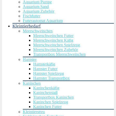
Aquarium Pumpe
Aquarium Sand
Aquarium Zubehör
Fischfutter
Futterautomat Aquarium
Kleintierbedarf
Meerschweinchen
Meerschweinchen Futter
Meerschweinchen Käfig
Meerschweinchen Spielzeug
Meerschweinchen Zubehör
Transportbox Meerschweinchen
Hamster
Hamsterkäfig
Hamster Futter
Hamster Spielzeug
Hamster Transportbox
Kaninchen
Kaninchenkäfig
Kaninchenstall
Transportbox Kaninchen
Kaninchen Spielzeug
Kaninchen Futter
Kleintierstreu