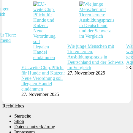
ür Tiere:
hmend
Wie junge Menschen mit
War
Tieren lernen:
wer
Ausbildungspraxis in
geg
Deutschland und der Schweiz
Aqu
EU-weite Chip-Pflicht
im Vergleich
23.
für Hunde und Katzen:
27. November 2025
Neue Verordnung soll
illegalen Handel
eindämmen
27. November 2025
Rechtliches
Startseite
Shop
Datenschutzerklärung
Impressum