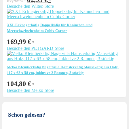
87,99
€
Preis
Preis
Besuche den Wiltec-Store
war:
ist:
87,99 €
82,99 €.
XXL Ecknagerkäfig Doppelkäfig für Kaninchen- und
Meerschweinchenheim Cubix Corner
169,99
€
Besuche den PETGARD-Store
Melko Kleintierkäfig Nagervilla Hamsterkäfig Mäusekäfig aus Holz,
117 x 63 x 58 cm, inklusive 2 Rampen, 3 stöckig
104,80
€
Besuche den Melko-Store
Schon gelesen?