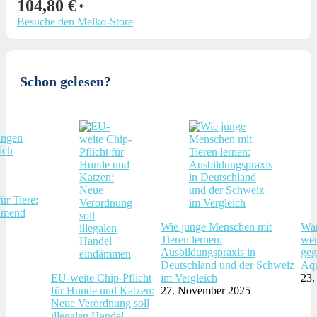
104,80
€
Besuche den Melko-Store
Schon gelesen?
ür Tiere:
hmend
Wie junge Menschen mit
War
Tieren lernen:
wer
Ausbildungspraxis in
geg
Deutschland und der Schweiz
Aqu
EU-weite Chip-Pflicht
im Vergleich
23.
für Hunde und Katzen:
27. November 2025
Neue Verordnung soll
illegalen Handel