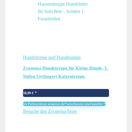
Hundetreppe und Hunderampe
Zvonema Hundetreppe für Kleine Hunde, 3-
Stufen Verlängert Katzentreppe,
Abnehmbar Waschbar Schwamm
Hunderampe, Haustiertreppe Hundeleiter
50,99
€
für Sofa Bett – Senden 1 Fusselrollen
Im Partnershop amazon.de*anschauen und kaufen *
Besuche den Zvonema-Store