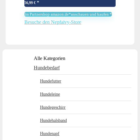
Hunderampe mit Abnehmbarem,
56,99
€
Waschbarem Bezug und…
Im Partnershop amazon.de*anschauen und kaufen *
Besuche den Nepfaivy-Store
Alle Kategorien
Hundebedarf
Hundefutter
Hundeleine
Hundegeschirr
Hundehalsband
Hundenapf