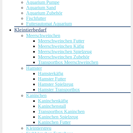
Aquarium Pumpe
Aquarium Sand
Aquarium Zubehör
Fischfutter
Futterautomat Aquarium
Kleintierbedarf
Meerschweinchen
Meerschweinchen Futter
Meerschweinchen Käfig
Meerschweinchen Spielzeug
Meerschweinchen Zubehör
Transportbox Meerschweinchen
Hamster
Hamsterkäfig
Hamster Futter
Hamster Spielzeug
Hamster Transportbox
Kaninchen
Kaninchenkäfig
Kaninchenstall
Transportbox Kaninchen
Kaninchen Spielzeug
Kaninchen Futter
Kleintierstreu