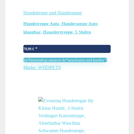
Hundetreppe und Hunderampe
Hundetreppe Auto, Hunderampe Auto
klappbar, Haustiertreppe, 5 Stufen
Hundeleiter bis 70kg, Rampe Hunde Treppe
für die Für kleine, mittlere, große Hunde
79,99
€
Im Partnershop amazon.de*anschauen und kaufen *
Marke: WHDPETS