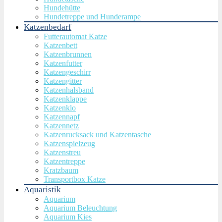
Hundehütte
Hundetreppe und Hunderampe
Katzenbedarf
Futterautomat Katze
Katzenbett
Katzenbrunnen
Katzenfutter
Katzengeschirr
Katzengitter
Katzenhalsband
Katzenklappe
Katzenklo
Katzennapf
Katzennetz
Katzenrucksack und Katzentasche
Katzenspielzeug
Katzenstreu
Katzentreppe
Kratzbaum
Transportbox Katze
Aquaristik
Aquarium
Aquarium Beleuchtung
Aquarium Kies