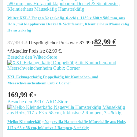
Wiltec XXL 3 Etagen Nagerkäfig, 6-eckig, 1150 x 600 x 580 mm, aus
Holz, mit klappbarem Deckel & Sichtfenster, Kleintierhaus Mäusekäfig
Hamsterkäfig
82,99
€
87,99
€
Ursprünglicher Preis war: 87,99 €
Aktueller Preis ist: 82,99 €.
Besuche den Wiltec-Store
XXL Ecknagerkäfig Doppelkäfig für Kaninchen- und
Meerschweinchenheim Cubix Corner
169,99
€
Besuche den PETGARD-Store
Melko Kleintierkäfig Nagervilla Hamsterkäfig Mäusekäfig aus Holz,
117 x 63 x 58 cm, inklusive 2 Rampen, 3 stöckig