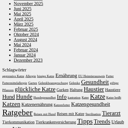
November 2025
Juni 2025
Mai 2025
April 2025
März 2025
Februar 2025
Oktober 2024
August 2024
Mai 2024
Februar 2024
Januar 2024
Dezember 2023
Schlagwörter
Ernährung
aggressive Katze
Allergie
bissige Katze
EU Heimtierausweis
Futter
Gesundheit
Futtermittelallergie
Garten
Gelenkbeanspruchung
Gelenke
giftige
glückliche Katze
Haustier
Gurken
Haltung
Haustiere
Pflanzen
Katze
Hunde
Hund
Info
Hundegesundhet
kastration
Kater
Katze beißt
Katzen
Katzengesundheit
Katzenernährung
Katzenfutter
Ratgeber
Tierarzt
Reisen mit Katze
Reisen mit Hund
Sterilisation
Tipps
Trends
Urlaub
Tierkommunikation
Tierkrankenversicherung