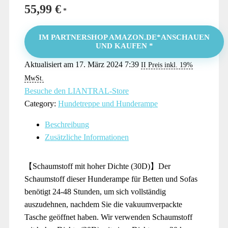
55,99
€
IM PARTNERSHOP AMAZON.DE*ANSCHAUEN
UND KAUFEN *
Aktualisiert am 17. März 2024 7:39
II Preis inkl. 19%
MwSt.
Besuche den LIANTRAL-Store
Category:
Hundetreppe und Hunderampe
Beschreibung
Zusätzliche Informationen
【Schaumstoff mit hoher Dichte (30D)】Der
Schaumstoff dieser Hunderampe für Betten und Sofas
benötigt 24-48 Stunden, um sich vollständig
auszudehnen, nachdem Sie die vakuumverpackte
Tasche geöffnet haben. Wir verwenden Schaumstoff