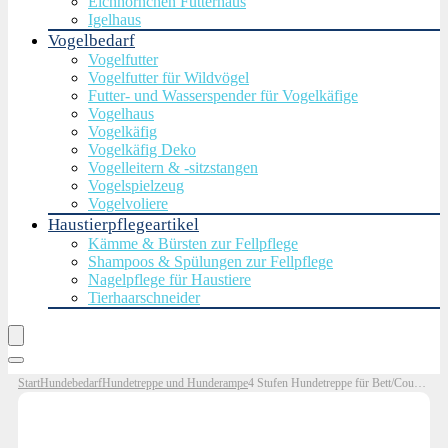
Eichhörnchen Futterhaus
Igelhaus
Vogelbedarf
Vogelfutter
Vogelfutter für Wildvögel
Futter- und Wasserspender für Vogelkäfige
Vogelhaus
Vogelkäfig
Vogelkäfig Deko
Vogelleitern & -sitzstangen
Vogelspielzeug
Vogelvoliere
Haustierpflegeartikel
Kämme & Bürsten zur Fellpflege
Shampoos & Spülungen zur Fellpflege
Nagelpflege für Haustiere
Tierhaarschneider
Start
Hundebedarf
Hundetreppe und Hunderampe
4 Stufen Hundetreppe für Bett/Couch, LIANTRAL Haustiertreppe mit strapazierfähigem hochdichtem Schaumstoff & waschbarer Bezug und Tierhaarentferner-Rolle, reduziert Stress auf…