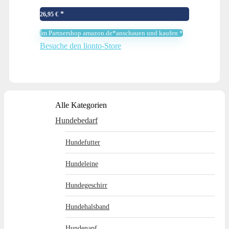
26,95
€
Im Partnershop amazon.de*anschauen und kaufen *
Besuche den lionto-Store
Alle Kategorien
Hundebedarf
Hundefutter
Hundeleine
Hundegeschirr
Hundehalsband
Hundenapf