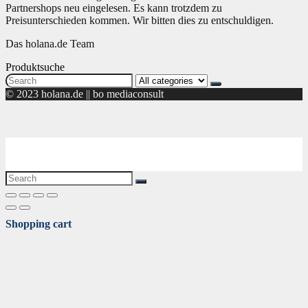
Partnershops neu eingelesen. Es kann trotzdem zu
Preisunterschieden kommen. Wir bitten dies zu entschuldigen.
Das holana.de Team
Produktsuche
Search
for:
© 2023 holana.de || bo mediaconsult
Shopping cart