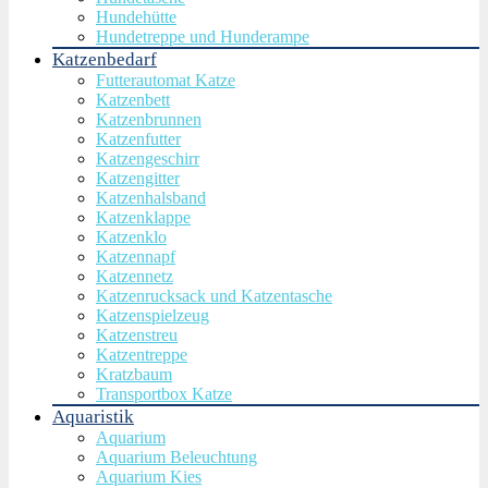
Hundehütte
Hundetreppe und Hunderampe
Katzenbedarf
Futterautomat Katze
Katzenbett
Katzenbrunnen
Katzenfutter
Katzengeschirr
Katzengitter
Katzenhalsband
Katzenklappe
Katzenklo
Katzennapf
Katzennetz
Katzenrucksack und Katzentasche
Katzenspielzeug
Katzenstreu
Katzentreppe
Kratzbaum
Transportbox Katze
Aquaristik
Aquarium
Aquarium Beleuchtung
Aquarium Kies