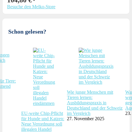
104,80
€
Besuche den Melko-Store
Schon gelesen?
ür Tiere:
hmend
Wie junge Menschen mit
War
Tieren lernen:
wer
Ausbildungspraxis in
geg
Deutschland und der Schweiz
Aqu
EU-weite Chip-Pflicht
im Vergleich
23.
für Hunde und Katzen:
27. November 2025
Neue Verordnung soll
illegalen Handel