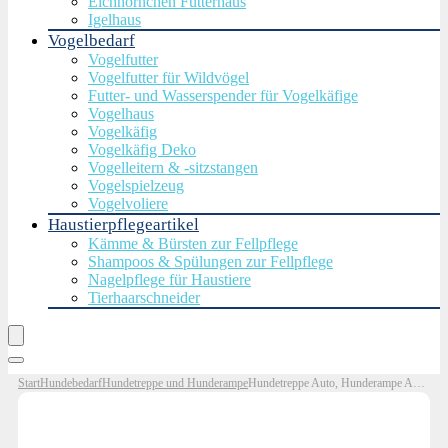
Eichhörnchen Futterhaus
Igelhaus
Vogelbedarf
Vogelfutter
Vogelfutter für Wildvögel
Futter- und Wasserspender für Vogelkäfige
Vogelhaus
Vogelkäfig
Vogelkäfig Deko
Vogelleitern & -sitzstangen
Vogelspielzeug
Vogelvoliere
Haustierpflegeartikel
Kämme & Bürsten zur Fellpflege
Shampoos & Spülungen zur Fellpflege
Nagelpflege für Haustiere
Tierhaarschneider
Start
Hundebedarf
Hundetreppe und Hunderampe
Hundetreppe Auto, Hunderampe Auto klappbar, Haustiertreppe, 5 Stufen Hundeleiter bis 70kg, Rampe Hunde Treppe für die Für kleine, mittlere, große Hunde