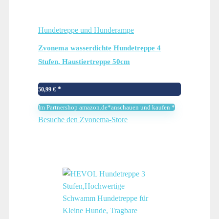
Hundetreppe und Hunderampe
Zvonema wasserdichte Hundetreppe 4
Stufen, Haustiertreppe 50cm
Hoch,Waschbar Katzentreppe für Katzen
und Hunde, Haustierleiter Schwammleiter
50,99
€
für Hohe Betten – Senden 60 Rollen…
Im Partnershop amazon.de*anschauen und kaufen *
Besuche den Zvonema-Store