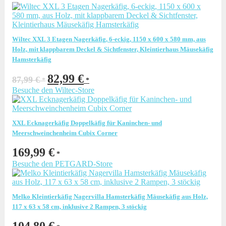
Wiltec XXL 3 Etagen Nagerkäfig, 6-eckig, 1150 x 600 x 580 mm, aus
Holz, mit klappbarem Deckel & Sichtfenster, Kleintierhaus Mäusekäfig
Hamsterkäfig
Ursprünglicher
Aktueller
82,99
€
87,99
€
Preis
Preis
Besuche den Wiltec-Store
war:
ist:
87,99 €
82,99 €.
XXL Ecknagerkäfig Doppelkäfig für Kaninchen- und
Meerschweinchenheim Cubix Corner
169,99
€
Besuche den PETGARD-Store
Melko Kleintierkäfig Nagervilla Hamsterkäfig Mäusekäfig aus Holz,
117 x 63 x 58 cm, inklusive 2 Rampen, 3 stöckig