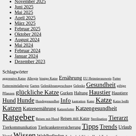
November 2025
Juni 2025
Mai 2025
April 2025
März 2025
Februar 2025
Oktober 2024
August 2024
Mai 2024
Februar 2024
Januar 2024
Dezember 2023
Schlagwörter
Ernährung
aggressive Katze
Allergie
bissige Katze
EU Heimtierausweis
Futter
Gesundheit
Futtermittelallergie
Garten
Gelenkbeanspruchung
Gelenke
giftige
glückliche Katze
Haustier
Gurken
Haltung
Haustiere
Pflanzen
Katze
Hunde
Hund
Info
Hundegesundhet
kastration
Kater
Katze beißt
Katzen
Katzengesundheit
Katzenernährung
Katzenfutter
Ratgeber
Tierarzt
Reisen mit Katze
Reisen mit Hund
Sterilisation
Tipps
Trends
Urlaub
Tierkommunikation
Tierkrankenversicherung
Wissen
Wohlbefinden