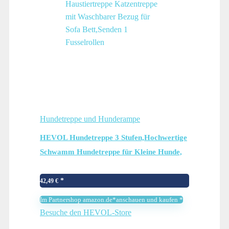
Hundetreppe und Hunderampe
HEVOL Hundetreppe 3 Stufen,Hochwertige
Schwamm Hundetreppe für Kleine Hunde,
Tragbare Haustiertreppe Katzentreppe mit
Waschbarer Bezug für Sofa Bett,Senden 1
42,49
€
Fusselrollen
Im Partnershop amazon.de*anschauen und kaufen *
Besuche den HEVOL-Store