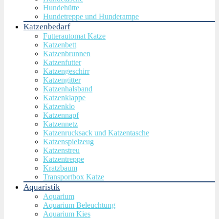
Hundehütte
Hundetreppe und Hunderampe
Katzenbedarf
Futterautomat Katze
Katzenbett
Katzenbrunnen
Katzenfutter
Katzengeschirr
Katzengitter
Katzenhalsband
Katzenklappe
Katzenklo
Katzennapf
Katzennetz
Katzenrucksack und Katzentasche
Katzenspielzeug
Katzenstreu
Katzentreppe
Kratzbaum
Transportbox Katze
Aquaristik
Aquarium
Aquarium Beleuchtung
Aquarium Kies