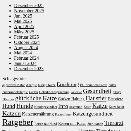
Dezember 2025
November 2025
Juni 2025
Mai 2025
April 2025
März 2025
Februar 2025
Oktober 2024
August 2024
Mai 2024
Februar 2024
Januar 2024
Dezember 2023
Schlagwörter
Ernährung
aggressive Katze
Allergie
bissige Katze
EU Heimtierausweis
Futter
Gesundheit
Futtermittelallergie
Garten
Gelenkbeanspruchung
Gelenke
giftige
glückliche Katze
Haustier
Gurken
Haltung
Haustiere
Pflanzen
Katze
Hunde
Hund
Info
Hundegesundhet
kastration
Kater
Katze beißt
Katzen
Katzengesundheit
Katzenernährung
Katzenfutter
Ratgeber
Tierarzt
Reisen mit Katze
Reisen mit Hund
Sterilisation
Tipps