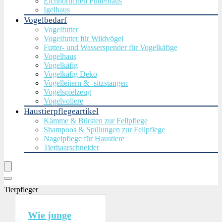
Eichhörnchen Futterhaus
Igelhaus
Vogelbedarf
Vogelfutter
Vogelfutter für Wildvögel
Futter- und Wasserspender für Vogelkäfige
Vogelhaus
Vogelkäfig
Vogelkäfig Deko
Vogelleitern & -sitzstangen
Vogelspielzeug
Vogelvoliere
Haustierpflegeartikel
Kämme & Bürsten zur Fellpflege
Shampoos & Spülungen zur Fellpflege
Nagelpflege für Haustiere
Tierhaarschneider
Tierpfleger
Wie junge