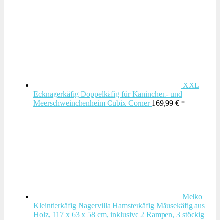
XXL
Ecknagerkäfig Doppelkäfig für Kaninchen- und
Meerschweinchenheim Cubix Corner
169,99
€
Melko
Kleintierkäfig Nagervilla Hamsterkäfig Mäusekäfig aus
Holz, 117 x 63 x 58 cm, inklusive 2 Rampen, 3 stöckig