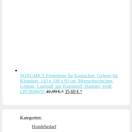
SONGMICS Freigehege für Kaninchen, Gehege für
Kleintiere, 143 x 108 x 93 cm, Meerschweinchen-
Gehege, Laufstall, aus Kunststoff, Hamster, weiß
Ursprünglicher
Aktueller
LPC004W01
41,99
€
35,69
€
Preis
Preis
war:
ist:
41,99 €
35,69 €.
Kategorien:
Hundebedarf