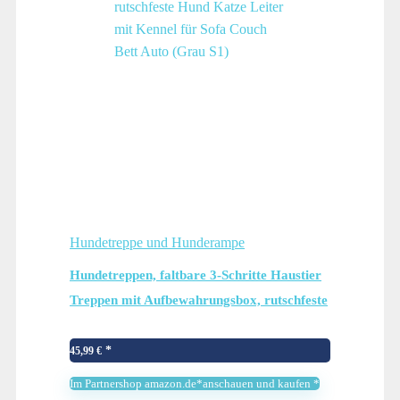
Hundetreppe und Hunderampe
Hundetreppen, faltbare 3-Schritte Haustier
Treppen mit Aufbewahrungsbox, rutschfeste
Hund Katze Leiter mit Kennel für Sofa
Couch Bett Auto (Grau S1)
45,99
€
Im Partnershop amazon.de*anschauen und kaufen *