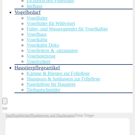
Eichhörnchen Futterhaus
Igelhaus
Vogelbedarf
Vogelfutter
Vogelfutter für Wildvögel
Futter- und Wasserspender für Vogelkäfige
Vogelhaus
Vogelkäfig
Vogelkäfig Deko
Vogelleitern & -sitzstangen
Vogelspielzeug
Vogelvoliere
Haustierpflegeartikel
Kämme & Bürsten zur Fellpflege
Shampoos & Spülungen zur Fellpflege
Nagelpflege für Haustiere
Tierhaarschneider
Start
Hundebedarf
Hundetreppe und Hunderampe
Trixie Treppe