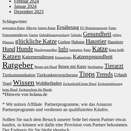
Februar 2024
Januar 2024
Dezember 2023
Schlagwörter
Ernährung
aggressive Katze
Allergie
bissige Katze
EU Heimtierausweis
Futter
Gesundheit
Futtermittelallergie
Garten
Gelenkbeanspruchung
Gelenke
giftige
glückliche Katze
Haustier
Gurken
Haltung
Haustiere
Pflanzen
Katze
Hunde
Hund
Info
Hundegesundhet
kastration
Kater
Katze beißt
Katzen
Katzengesundheit
Katzenernährung
Katzenfutter
Ratgeber
Tierarzt
Reisen mit Katze
Reisen mit Hund
Sterilisation
Tipps
Trends
Urlaub
Tierkommunikation
Tierkrankenversicherung
Wissen
Wohlbefinden
Vogel
Zeckenbefall beim Hund
Zeckenentfernung
beim Hund
Zeckenschutz für Hunde
*Hinweis von holana.de
* Wir nutzen Affiliate Partnerprogramme, wie das Amazon
Partnerprogramm und verdienen an qualifizierten Käufen.
Sollten Sie nach dem Besuch unserer Seite bei einem Partner etwas
kaufen, so können wir dafür eine Provision vom Partner bekommen.
Der Endpreis für Sie bleibt identisch.