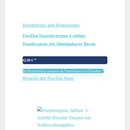
Hundetreppe und Hunderampe
PawHut Haustiertreppe 4-stufige
Hunderampe mit Abnehmbarer Bezug
Katzentreppe Hundetreppe Tiertreppe
Plüsch Grau 60 x 35 x 44 cm
42,90
€
Im Partnershop amazon.de*anschauen und kaufen *
Besuche den PawHut-Store