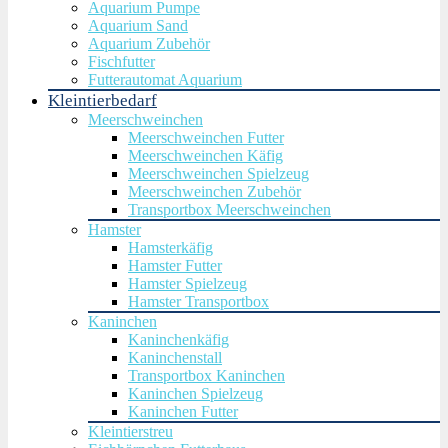
Aquarium Pumpe
Aquarium Sand
Aquarium Zubehör
Fischfutter
Futterautomat Aquarium
Kleintierbedarf
Meerschweinchen
Meerschweinchen Futter
Meerschweinchen Käfig
Meerschweinchen Spielzeug
Meerschweinchen Zubehör
Transportbox Meerschweinchen
Hamster
Hamsterkäfig
Hamster Futter
Hamster Spielzeug
Hamster Transportbox
Kaninchen
Kaninchenkäfig
Kaninchenstall
Transportbox Kaninchen
Kaninchen Spielzeug
Kaninchen Futter
Kleintierstreu