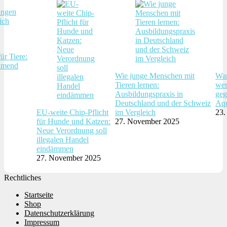
ür Tiere:
hmend
Wie junge Menschen mit
War
Tieren lernen:
wer
Ausbildungspraxis in
geg
Deutschland und der Schweiz
Aqu
EU-weite Chip-Pflicht
im Vergleich
23.
für Hunde und Katzen:
27. November 2025
Neue Verordnung soll
illegalen Handel
eindämmen
27. November 2025
Rechtliches
Startseite
Shop
Datenschutzerklärung
Impressum