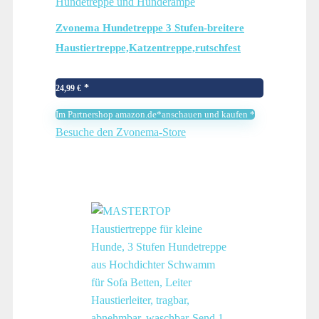
Hundetreppe und Hunderampe
Zvonema Hundetreppe 3 Stufen-breitere
Haustiertreppe,Katzentreppe,rutschfest
Haustiertreppe für Bett Sofa,Tragbar
Hunderampe,Abnehmbare,Waschbar,mit 1
24,99
€
Fusselrolle
Im Partnershop amazon.de*anschauen und kaufen *
Besuche den Zvonema-Store