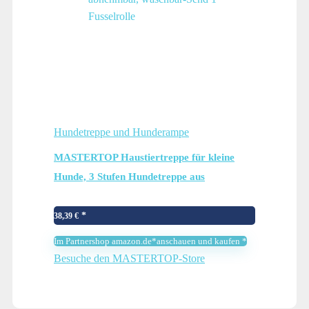
Hundetreppe und Hunderampe
MASTERTOP Haustiertreppe für kleine
Hunde, 3 Stufen Hundetreppe aus
Hochdichter Schwamm für Sofa Betten,
Leiter Haustierleiter, tragbar, abnehmbar,
38,39
€
waschbar-Send 1 Fusselrolle
Im Partnershop amazon.de*anschauen und kaufen *
Besuche den MASTERTOP-Store