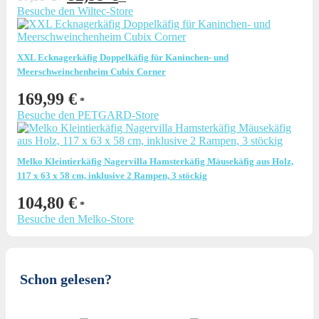
Preis
Preis
Besuche den Wiltec-Store
war:
ist:
87,99 €
82,99 €.
XXL Ecknagerkäfig Doppelkäfig für Kaninchen- und
Meerschweinchenheim Cubix Corner
169,99
€
Besuche den PETGARD-Store
Melko Kleintierkäfig Nagervilla Hamsterkäfig Mäusekäfig aus Holz,
117 x 63 x 58 cm, inklusive 2 Rampen, 3 stöckig
104,80
€
Besuche den Melko-Store
Schon gelesen?