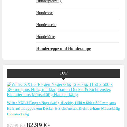
Hundespielzeug
Hundebox
Hundetasche
Hundehütte
Hundetreppe und Hunderampe
TOP
Wiltec XXL 3 Etagen Nagerkäfig, 6-eckig, 1150 x 600 x 580 mm, aus
Holz, mit klappbarem Deckel & Sichtfenster, Kleintierhaus Mäusekäfig
Hamsterkäfig
Ursprünglicher
Aktueller
82,99
€
87,99
€