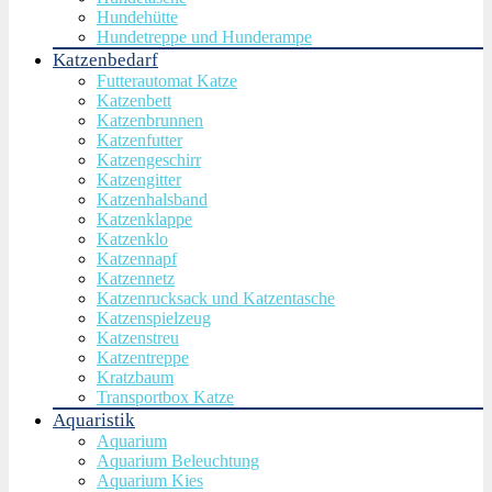
Hundehütte
Hundetreppe und Hunderampe
Katzenbedarf
Futterautomat Katze
Katzenbett
Katzenbrunnen
Katzenfutter
Katzengeschirr
Katzengitter
Katzenhalsband
Katzenklappe
Katzenklo
Katzennapf
Katzennetz
Katzenrucksack und Katzentasche
Katzenspielzeug
Katzenstreu
Katzentreppe
Kratzbaum
Transportbox Katze
Aquaristik
Aquarium
Aquarium Beleuchtung
Aquarium Kies