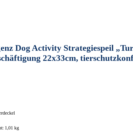
enz Dog Activity Strategiespeil „Tu
eschäftigung 22x33cm, tierschutzko
erdeckel
t: 1,01 kg