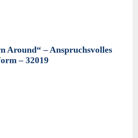
rn Around“ – Anspruchsvolles
nform – 32019