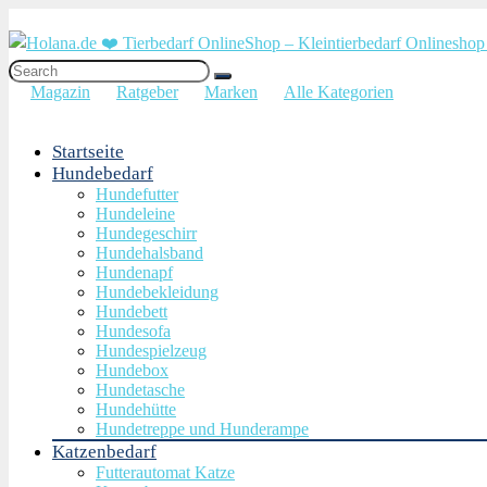
Magazin
Ratgeber
Marken
Alle Kategorien
Startseite
Hundebedarf
Hundefutter
Hundeleine
Hundegeschirr
Hundehalsband
Hundenapf
Hundebekleidung
Hundebett
Hundesofa
Hundespielzeug
Hundebox
Hundetasche
Hundehütte
Hundetreppe und Hunderampe
Katzenbedarf
Futterautomat Katze