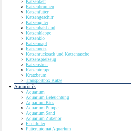
Katzenbett
Katzenbrunnen
Katzenfutter
Katzengeschirr
Katzengitter
Katzenhalsband
Katzenklappe
Katzenklo
Katzennapf
Katzennetz
Katzenrucksack und Katzentasche
Katzenspielzeug
Katzenstreu
Katzentreppe
Kratzbaum
Transportbox Katze
Aquaristik
Aquarium
Aquarium Beleuchtung
Aquarium Kies
Aquarium Pumpe
Aquarium Sand
Aquarium Zubehör
Fischfutter
Futterautomat Aquarium