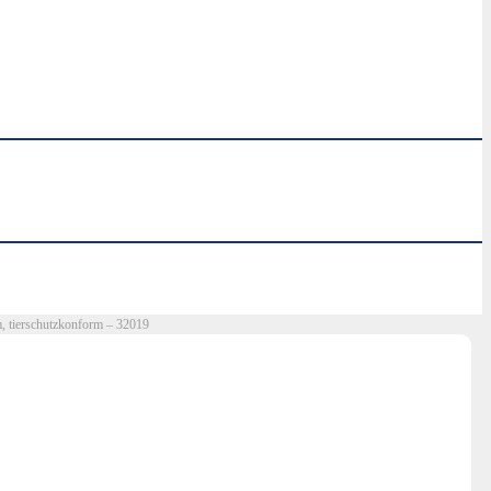
m, tierschutzkonform – 32019