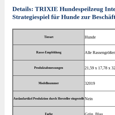
Details:
TRIXIE Hundespeilzeug Intel
Strategiespiel für Hunde zur Beschä
‎Hunde
Tierart
‎Alle Rassengröße
Rasse-Empfehlung
‎21,59 x 17,78 x 
Produktabmessungen
‎32019
Modellnummer
‎Nein
Auslaufartikel Produktion durch Hersteller eingestellt
‎Grün, Blau
Farbe