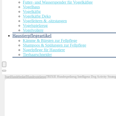
Futter- und Wasserspender für Vogelkäfige
Vogelhaus
Vogelkäfig
Vogelkäfig Deko
Vogelleitern & -sitzstangen
Vogelspielzeug
Vogelvoliere
Haustierpflegeartikel
Kämme & Bürsten zur Fellpflege
Shampoos & Spülungen zur Fellpflege
Nagelpflege für Haustiere
Tierhaarschneider
Start
Hundebedarf
Hundespielzeug
TRIXIE Hundespeilzeug Intelligenz Dog Activity Strateg