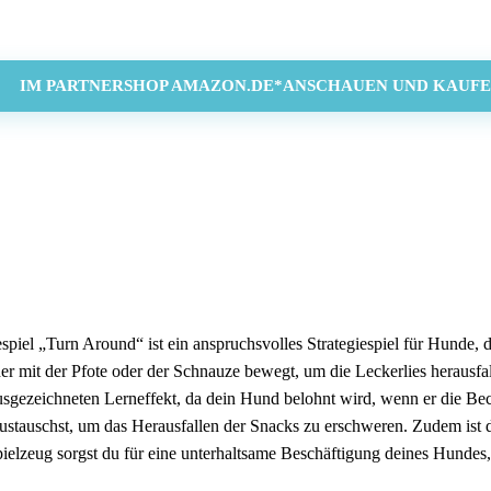
IM PARTNERSHOP AMAZON.DE*ANSCHAUEN UND KAUFE
iel „Turn Around“ ist ein anspruchsvolles Strategiespiel für Hunde, da
er mit der Pfote oder der Schnauze bewegt, um die Leckerlies herausfall
 ausgezeichneten Lerneffekt, da dein Hund belohnt wird, wenn er die Be
stauschst, um das Herausfallen der Snacks zu erschweren. Zudem ist da
lzeug sorgst du für eine unterhaltsame Beschäftigung deines Hundes, 