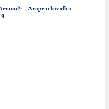
 Around“ – Anspruchsvolles
19