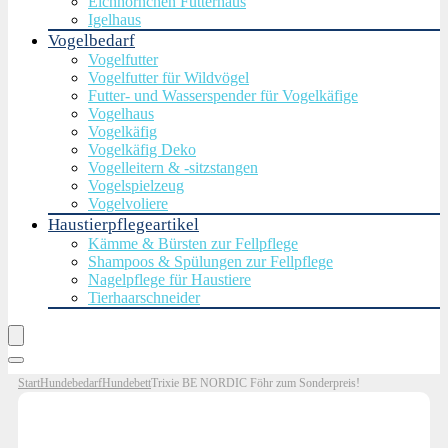
Eichhörnchen Futterhaus
Igelhaus
Vogelbedarf
Vogelfutter
Vogelfutter für Wildvögel
Futter- und Wasserspender für Vogelkäfige
Vogelhaus
Vogelkäfig
Vogelkäfig Deko
Vogelleitern & -sitzstangen
Vogelspielzeug
Vogelvoliere
Haustierpflegeartikel
Kämme & Bürsten zur Fellpflege
Shampoos & Spülungen zur Fellpflege
Nagelpflege für Haustiere
Tierhaarschneider
Start
Hundebedarf
Hundebett
Trixie BE NORDIC Föhr zum Sonderpreis!