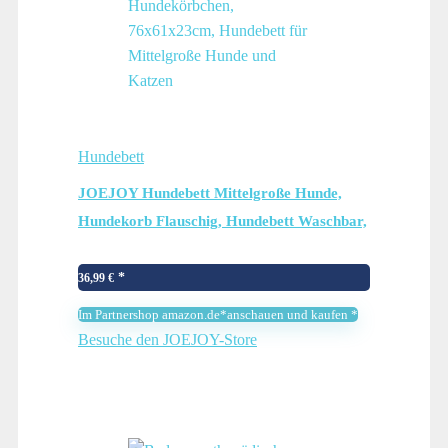
Hundebett
JOEJOY Hundebett Mittelgroße Hunde,
Hundekorb Flauschig, Hundebett Waschbar,
Plüsch Hundebetten, rutschfeste
Hundekörbchen, 76x61x23cm, Hundebett
36,99
€
für Mittelgroße Hunde und Katzen
Im Partnershop amazon.de*anschauen und kaufen *
Besuche den JOEJOY-Store