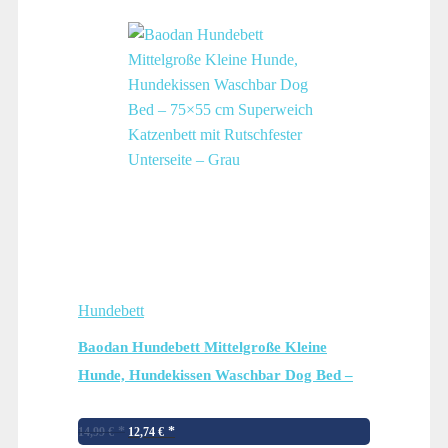
Hundebett
Baodan Hundebett Mittelgroße Kleine
Hunde, Hundekissen Waschbar Dog Bed –
75×55 cm Superweich Katzenbett mit
Ursprünglicher
Aktueller
Rutschfester Unterseite – Grau
14,99
€
12,74
€