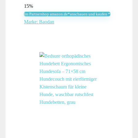
Preis
Preis
15%
war:
ist:
Im Partnershop amazon.de*anschauen und kaufen *
14,99 €
12,74 €.
Marke: Baodan