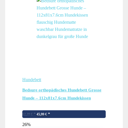
Hundebett
Bedsure orthopädisches Hundebett Grosse
Hunde – 112x81x7.6cm Hundekissen
flauschig Hundematte waschbar
Ursprünglicher
Aktueller
Hundematratze in dunkelgrau für große
62,39
€
45,99
€
Preis
Preis
Hunde
26%
war:
ist: