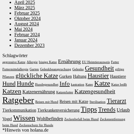
April 2025
März 2025
Februar 2025
Oktober 2024
August 2024
Mai 2024
Februar 2024
Januar 2024
Dezember 2023
Schlagwörter
Ernährung
aggressive Katze
Allergie
bissige Katze
EU Heimtierausweis
Futter
Gesundheit
Futtermittelallergie
Garten
Gelenkbeanspruchung
Gelenke
giftige
glückliche Katze
Haustier
Gurken
Haltung
Haustiere
Pflanzen
Katze
Hunde
Hund
Info
Hundegesundhet
kastration
Kater
Katze beißt
Katzen
Katzengesundheit
Katzenernährung
Katzenfutter
Ratgeber
Tierarzt
Reisen mit Katze
Reisen mit Hund
Sterilisation
Tipps
Trends
Urlaub
Tierkommunikation
Tierkrankenversicherung
Wissen
Wohlbefinden
Vogel
Zeckenbefall beim Hund
Zeckenentfernung
beim Hund
Zeckenschutz für Hunde
*Hinweis von holana.de