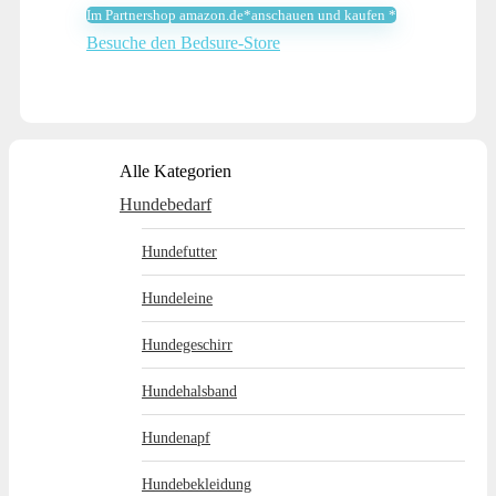
Im Partnershop amazon.de*anschauen und kaufen *
62,39 €
45,99 €.
Besuche den Bedsure-Store
Alle Kategorien
Hundebedarf
Hundefutter
Hundeleine
Hundegeschirr
Hundehalsband
Hundenapf
Hundebekleidung