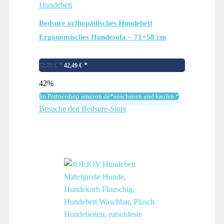
Hundebett
Bedsure orthopädisches Hundebett
Ergonomisches Hundesofa – 71×58 cm
Hundecouch mit eierförmiger Kistenschaum
Ursprünglicher
Aktueller
für kleine Hunde, waschbar rutschfest
72,79
€
42,49
€
Preis
Preis
Hundebetten, grau
42%
war:
ist:
Im Partnershop amazon.de*anschauen und kaufen *
72,79 €
42,49 €.
Besuche den Bedsure-Store