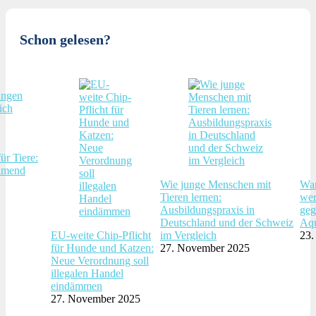
Schon gelesen?
ür Tiere:
hmend
Wie junge Menschen mit
War
Tieren lernen:
wer
Ausbildungspraxis in
geg
Deutschland und der Schweiz
Aqu
EU-weite Chip-Pflicht
im Vergleich
23.
für Hunde und Katzen:
27. November 2025
Neue Verordnung soll
illegalen Handel
eindämmen
27. November 2025