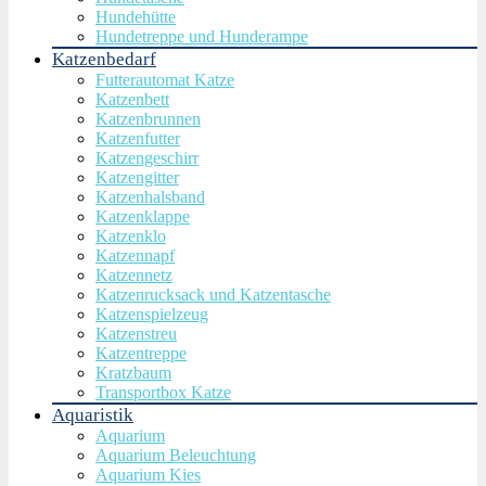
Hundehütte
Hundetreppe und Hunderampe
Katzenbedarf
Futterautomat Katze
Katzenbett
Katzenbrunnen
Katzenfutter
Katzengeschirr
Katzengitter
Katzenhalsband
Katzenklappe
Katzenklo
Katzennapf
Katzennetz
Katzenrucksack und Katzentasche
Katzenspielzeug
Katzenstreu
Katzentreppe
Kratzbaum
Transportbox Katze
Aquaristik
Aquarium
Aquarium Beleuchtung
Aquarium Kies