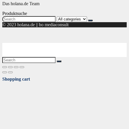
Das holana.de Team
Produktsuche
Search
for:
© 2023 holana.de || bo mediaconsult
Shopping cart