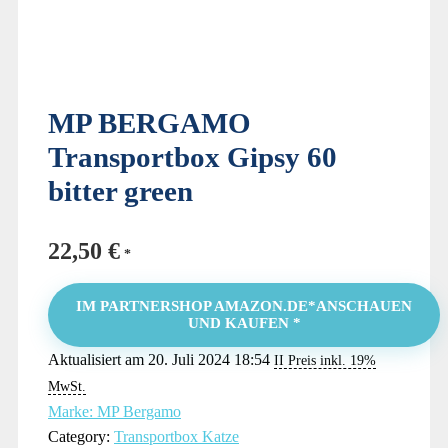
MP BERGAMO
Transportbox Gipsy 60
bitter green
22,50
€
IM PARTNERSHOP AMAZON.DE*ANSCHAUEN
UND KAUFEN *
Aktualisiert am 20. Juli 2024 18:54
II Preis inkl. 19%
MwSt.
Marke: MP Bergamo
Category:
Transportbox Katze