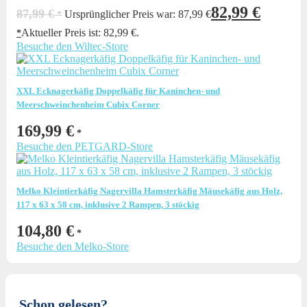
82,99
€
87,99
€
Ursprünglicher Preis war: 87,99 €
Aktueller Preis ist: 82,99 €.
Besuche den Wiltec-Store
XXL Ecknagerkäfig Doppelkäfig für Kaninchen- und
Meerschweinchenheim Cubix Corner
169,99
€
Besuche den PETGARD-Store
Melko Kleintierkäfig Nagervilla Hamsterkäfig Mäusekäfig aus Holz,
117 x 63 x 58 cm, inklusive 2 Rampen, 3 stöckig
104,80
€
Besuche den Melko-Store
Schon gelesen?