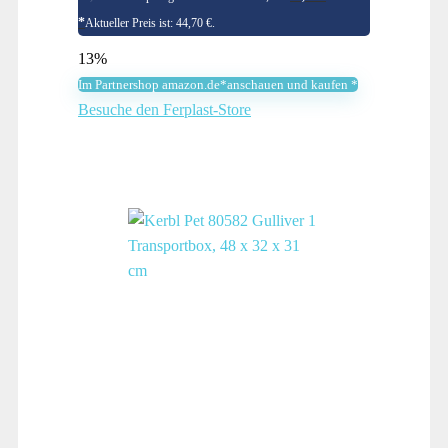
Hartschalen…
Aktueller Preis ist: 44,70 €.
13%
Im Partnershop amazon.de*anschauen und kaufen *
Besuche den Ferplast-Store