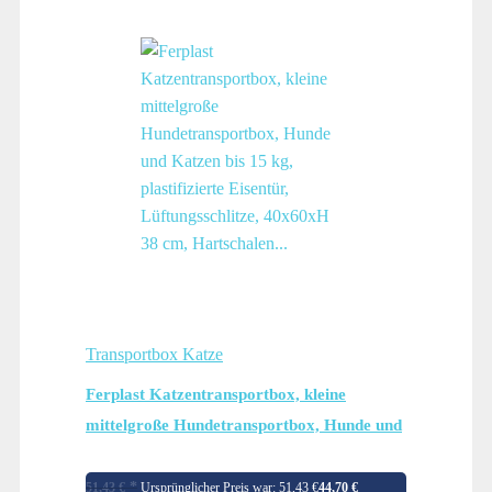
Transportbox Katze
Ferplast Katzentransportbox, kleine
mittelgroße Hundetransportbox, Hunde und
Katzen bis 15 kg, plastifizierte Eisentür,
Lüftungsschlitze, 40x60xH 38 cm,
51,43
€
Ursprünglicher Preis war: 51,43 €
44,70
€