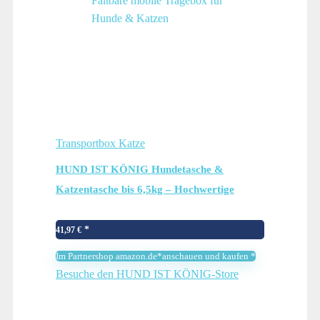
Transportbox Katze
HUND IST KÖNIG Hundetasche &
Katzentasche bis 6,5kg – Hochwertige
Hundetragetasche – Transporttasche für
Katzen – Faltbare mobile Tragebox für
41,97
€
Hunde & Katzen
Im Partnershop amazon.de*anschauen und kaufen *
Besuche den HUND IST KÖNIG-Store