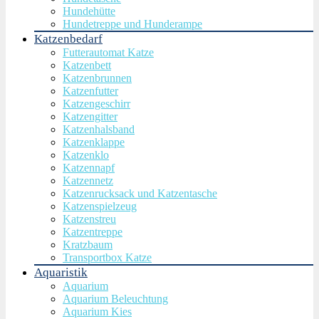
Hundehütte
Hundetreppe und Hunderampe
Katzenbedarf
Futterautomat Katze
Katzenbett
Katzenbrunnen
Katzenfutter
Katzengeschirr
Katzengitter
Katzenhalsband
Katzenklappe
Katzenklo
Katzennapf
Katzennetz
Katzenrucksack und Katzentasche
Katzenspielzeug
Katzenstreu
Katzentreppe
Kratzbaum
Transportbox Katze
Aquaristik
Aquarium
Aquarium Beleuchtung
Aquarium Kies