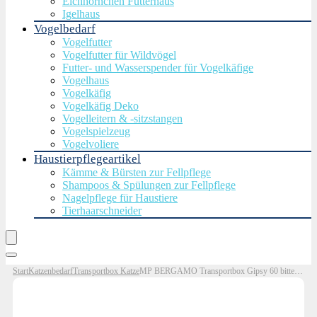
Eichhörnchen Futterhaus
Igelhaus
Vogelbedarf
Vogelfutter
Vogelfutter für Wildvögel
Futter- und Wasserspender für Vogelkäfige
Vogelhaus
Vogelkäfig
Vogelkäfig Deko
Vogelleitern & -sitzstangen
Vogelspielzeug
Vogelvoliere
Haustierpflegeartikel
Kämme & Bürsten zur Fellpflege
Shampoos & Spülungen zur Fellpflege
Nagelpflege für Haustiere
Tierhaarschneider
Start
Katzenbedarf
Transportbox Katze
MP BERGAMO Transportbox Gipsy 60 bitter green