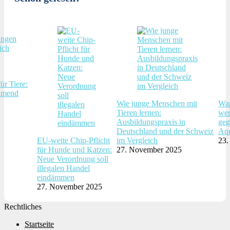
ür Tiere:
hmend
Wie junge Menschen mit
War
Tieren lernen:
wer
Ausbildungspraxis in
geg
Deutschland und der Schweiz
Aqu
EU-weite Chip-Pflicht
im Vergleich
23.
für Hunde und Katzen:
27. November 2025
Neue Verordnung soll
illegalen Handel
eindämmen
27. November 2025
Rechtliches
Startseite