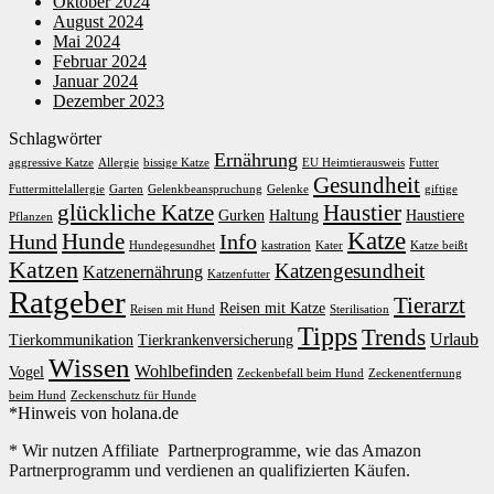
Oktober 2024
August 2024
Mai 2024
Februar 2024
Januar 2024
Dezember 2023
Schlagwörter
Ernährung
aggressive Katze
Allergie
bissige Katze
EU Heimtierausweis
Futter
Gesundheit
Futtermittelallergie
Garten
Gelenkbeanspruchung
Gelenke
giftige
glückliche Katze
Haustier
Gurken
Haltung
Haustiere
Pflanzen
Katze
Hunde
Hund
Info
Hundegesundhet
kastration
Kater
Katze beißt
Katzen
Katzengesundheit
Katzenernährung
Katzenfutter
Ratgeber
Tierarzt
Reisen mit Katze
Reisen mit Hund
Sterilisation
Tipps
Trends
Urlaub
Tierkommunikation
Tierkrankenversicherung
Wissen
Wohlbefinden
Vogel
Zeckenbefall beim Hund
Zeckenentfernung
beim Hund
Zeckenschutz für Hunde
*Hinweis von holana.de
* Wir nutzen Affiliate Partnerprogramme, wie das Amazon
Partnerprogramm und verdienen an qualifizierten Käufen.