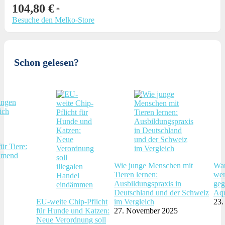
104,80
€
Besuche den Melko-Store
Schon gelesen?
ür Tiere:
hmend
Wie junge Menschen mit
War
Tieren lernen:
wer
Ausbildungspraxis in
geg
Deutschland und der Schweiz
Aqu
EU-weite Chip-Pflicht
im Vergleich
23.
für Hunde und Katzen:
27. November 2025
Neue Verordnung soll