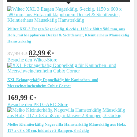
Wiltec XXL 3 Etagen Nagerkäfig, 6-eckig, 1150 x 600 x 580 mm, aus
Holz, mit klappbarem Deckel & Sichtfenster, Kleintierhaus Mäusekäfig
Hamsterkäfig
Ursprünglicher
Aktueller
82,99
€
87,99
€
Preis
Preis
Besuche den Wiltec-Store
war:
ist:
87,99 €
82,99 €.
XXL Ecknagerkäfig Doppelkäfig für Kaninchen- und
Meerschweinchenheim Cubix Corner
169,99
€
Besuche den PETGARD-Store
Melko Kleintierkäfig Nagervilla Hamsterkäfig Mäusekäfig aus Holz,
117 x 63 x 58 cm, inklusive 2 Rampen, 3 stöckig