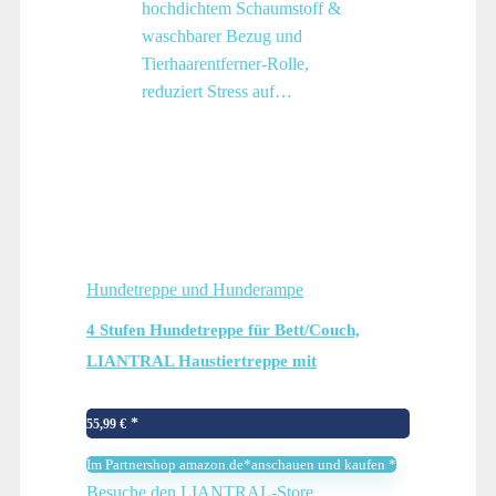
Hundetreppe und Hunderampe
4 Stufen Hundetreppe für Bett/Couch,
LIANTRAL Haustiertreppe mit
strapazierfähigem hochdichtem Schaumstoff
& waschbarer Bezug und
55,99
€
Tierhaarentferner-Rolle, reduziert Stress
Im Partnershop amazon.de*anschauen und kaufen *
auf…
Besuche den LIANTRAL-Store