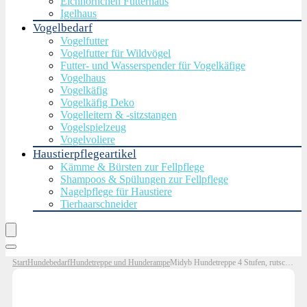
Eichhörnchen Futterhaus
Igelhaus
Vogelbedarf
Vogelfutter
Vogelfutter für Wildvögel
Futter- und Wasserspender für Vogelkäfige
Vogelhaus
Vogelkäfig
Vogelkäfig Deko
Vogelleitern & -sitzstangen
Vogelspielzeug
Vogelvoliere
Haustierpflegeartikel
Kämme & Bürsten zur Fellpflege
Shampoos & Spülungen zur Fellpflege
Nagelpflege für Haustiere
Tierhaarschneider
Start
Hundebedarf
Hundetreppe und Hunderampe
Midyb Hundetreppe 4 Stufen, rutschfeste Katzentreppe aus Holz für Sofa, Hundetreppe mit Katzenloch für Große Hunde & Katzen, Leiter bis zu 80 kg, 39x60x47cm