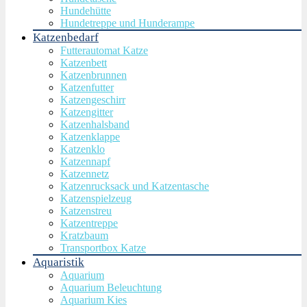
Hundehütte
Hundetreppe und Hunderampe
Katzenbedarf
Futterautomat Katze
Katzenbett
Katzenbrunnen
Katzenfutter
Katzengeschirr
Katzengitter
Katzenhalsband
Katzenklappe
Katzenklo
Katzennapf
Katzennetz
Katzenrucksack und Katzentasche
Katzenspielzeug
Katzenstreu
Katzentreppe
Kratzbaum
Transportbox Katze
Aquaristik
Aquarium
Aquarium Beleuchtung
Aquarium Kies