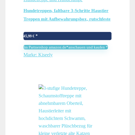
Hundetreppen, faltbare 3-Schritte Haustier
Treppen mit Aufbewahrungsbox, rutschfeste
Hund Katze Leiter mit Kennel für Sofa
Couch Bett Auto (Grau S1)
45,99
€
Im Partnershop amazon.de*anschauen und kaufen *
Marke: Kiseely