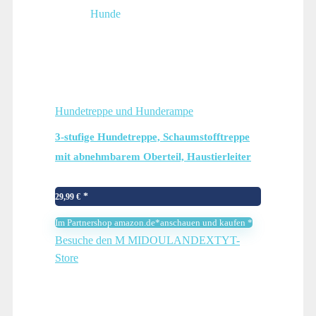
Hundetreppe und Hunderampe
3-stufige Hundetreppe, Schaumstofftreppe
mit abnehmbarem Oberteil, Haustierleiter
mit hochdichtem Schwamm, waschbarer
Plüschbezug für kleine verletzte alte Katzen
29,99
€
Hunde
Im Partnershop amazon.de*anschauen und kaufen *
Besuche den M MIDOULANDEXTYT-
Store