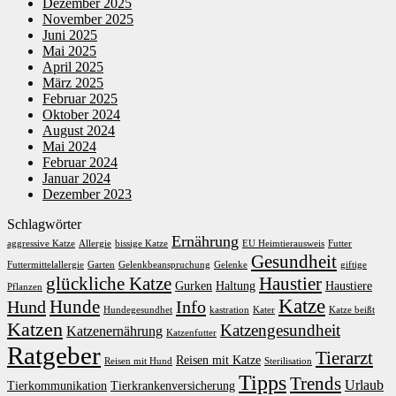
Dezember 2025
November 2025
Juni 2025
Mai 2025
April 2025
März 2025
Februar 2025
Oktober 2024
August 2024
Mai 2024
Februar 2024
Januar 2024
Dezember 2023
Schlagwörter
Ernährung
aggressive Katze
Allergie
bissige Katze
EU Heimtierausweis
Futter
Gesundheit
Futtermittelallergie
Garten
Gelenkbeanspruchung
Gelenke
giftige
glückliche Katze
Haustier
Gurken
Haltung
Haustiere
Pflanzen
Katze
Hunde
Hund
Info
Hundegesundhet
kastration
Kater
Katze beißt
Katzen
Katzengesundheit
Katzenernährung
Katzenfutter
Ratgeber
Tierarzt
Reisen mit Katze
Reisen mit Hund
Sterilisation
Tipps
Trends
Urlaub
Tierkommunikation
Tierkrankenversicherung