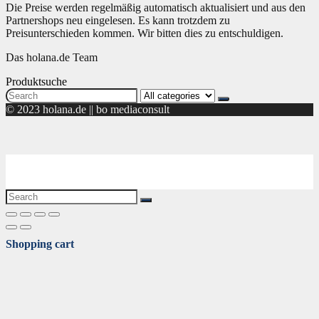
Die Preise werden regelmäßig automatisch aktualisiert und aus den
Partnershops neu eingelesen. Es kann trotzdem zu
Preisunterschieden kommen. Wir bitten dies zu entschuldigen.
Das holana.de Team
Produktsuche
Search
for:
© 2023 holana.de || bo mediaconsult
Shopping cart