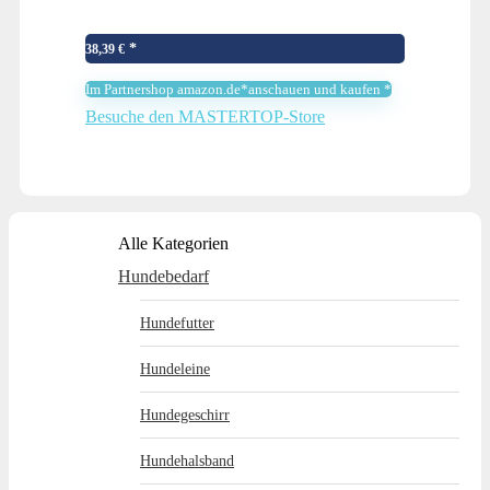
Hochdichter Schwamm für Sofa Betten,
Leiter Haustierleiter, tragbar, abnehmbar,
38,39
€
waschbar-Send 1 Fusselrolle
Im Partnershop amazon.de*anschauen und kaufen *
Besuche den MASTERTOP-Store
Alle Kategorien
Hundebedarf
Hundefutter
Hundeleine
Hundegeschirr
Hundehalsband