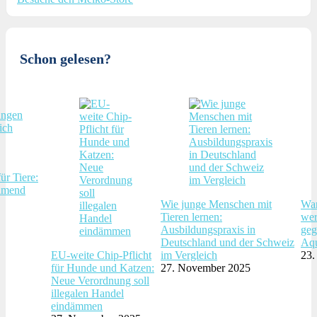
Schon gelesen?
ür Tiere:
hmend
Wie junge Menschen mit
War
Tieren lernen:
wer
Ausbildungspraxis in
geg
Deutschland und der Schweiz
Aqu
EU-weite Chip-Pflicht
im Vergleich
23.
für Hunde und Katzen:
27. November 2025
Neue Verordnung soll
illegalen Handel
eindämmen