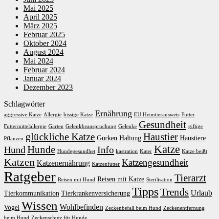
Mai 2025
April 2025
März 2025
Februar 2025
Oktober 2024
August 2024
Mai 2024
Februar 2024
Januar 2024
Dezember 2023
Schlagwörter
Ernährung
aggressive Katze
Allergie
bissige Katze
EU Heimtierausweis
Futter
Gesundheit
Futtermittelallergie
Garten
Gelenkbeanspruchung
Gelenke
giftige
glückliche Katze
Haustier
Gurken
Haltung
Haustiere
Pflanzen
Katze
Hunde
Hund
Info
Hundegesundhet
kastration
Kater
Katze beißt
Katzen
Katzengesundheit
Katzenernährung
Katzenfutter
Ratgeber
Tierarzt
Reisen mit Katze
Reisen mit Hund
Sterilisation
Tipps
Trends
Urlaub
Tierkommunikation
Tierkrankenversicherung
Wissen
Wohlbefinden
Vogel
Zeckenbefall beim Hund
Zeckenentfernung
beim Hund
Zeckenschutz für Hunde