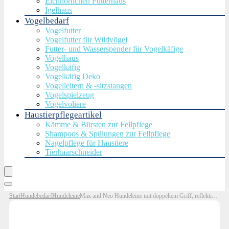
Eichhörnchen Futterhaus
Igelhaus
Vogelbedarf
Vogelfutter
Vogelfutter für Wildvögel
Futter- und Wasserspender für Vogelkäfige
Vogelhaus
Vogelkäfig
Vogelkäfig Deko
Vogelleitern & -sitzstangen
Vogelspielzeug
Vogelvoliere
Haustierpflegeartikel
Kämme & Bürsten zur Fellpflege
Shampoos & Spülungen zur Fellpflege
Nagelpflege für Haustiere
Tierhaarschneider
Start
Hundebedarf
Hundeleine
Max and Neo Hundeleine mit doppeltem Griff, reflektierend, für jede verkaufte Leine spenden wir eine Leine an eine Hunderettung (Blaugrün, 1,8 m)