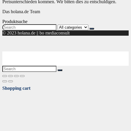
Preisunterschieden kommen. Wir bitten dies zu entschuldigen.
Das holana.de Team
Produktsuche
Search
for:
© 2023 holana.de || bo mediaconsult
Shopping cart