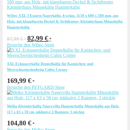
Wiltec XXL 3 Etagen Nagerkäfig, 6-eckig, 1150 x 600 x 580 mm, aus
Holz, mit klappbarem Deckel & Sichtfenster, Kleintierhaus Mäusekäfig
Hamsterkäfig
Ursprünglicher
Aktueller
82,99
€
87,99
€
Preis
Preis
Besuche den Wiltec-Store
war:
ist:
87,99 €
82,99 €.
XXL Ecknagerkäfig Doppelkäfig für Kaninchen- und
Meerschweinchenheim Cubix Corner
169,99
€
Besuche den PETGARD-Store
Melko Kleintierkäfig Nagervilla Hamsterkäfig Mäusekäfig aus Holz,
117 x 63 x 58 cm, inklusive 2 Rampen, 3 stöckig
104,80
€
Besuche den Melko-Store