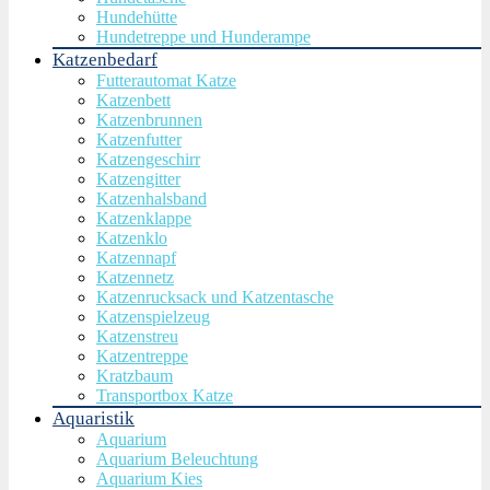
Hundehütte
Hundetreppe und Hunderampe
Katzenbedarf
Futterautomat Katze
Katzenbett
Katzenbrunnen
Katzenfutter
Katzengeschirr
Katzengitter
Katzenhalsband
Katzenklappe
Katzenklo
Katzennapf
Katzennetz
Katzenrucksack und Katzentasche
Katzenspielzeug
Katzenstreu
Katzentreppe
Kratzbaum
Transportbox Katze
Aquaristik
Aquarium
Aquarium Beleuchtung
Aquarium Kies