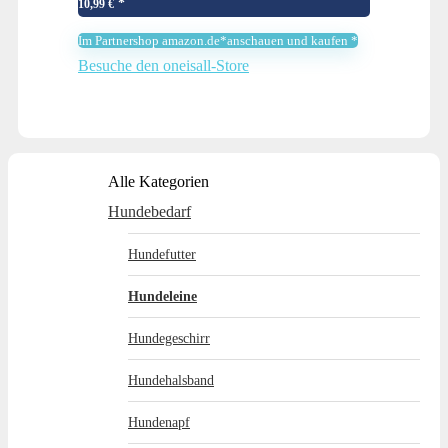
Doppelleine mit 2 Karabiner Schwarz
10,99
€
Im Partnershop amazon.de*anschauen und kaufen *
Besuche den oneisall-Store
Alle Kategorien
Hundebedarf
Hundefutter
Hundeleine
Hundegeschirr
Hundehalsband
Hundenapf