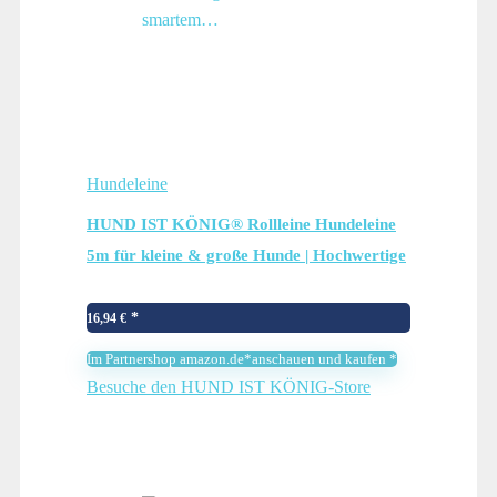
Hundeleine
HUND IST KÖNIG® Rollleine Hundeleine
5m für kleine & große Hunde | Hochwertige
Hundeleine ausziehbar mit bequemen Griff |
Robuste Ausziehleine fürs Gassigehen mit
16,94
€
smartem…
Im Partnershop amazon.de*anschauen und kaufen *
Besuche den HUND IST KÖNIG-Store