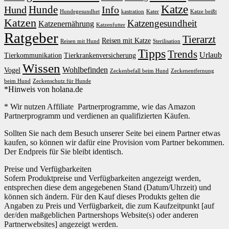
Katze
Hunde
Hund
Info
Hundegesundhet
kastration
Kater
Katze beißt
Katzen
Katzengesundheit
Katzenernährung
Katzenfutter
Ratgeber
Tierarzt
Reisen mit Katze
Reisen mit Hund
Sterilisation
Tipps
Trends
Urlaub
Tierkommunikation
Tierkrankenversicherung
Wissen
Wohlbefinden
Vogel
Zeckenbefall beim Hund
Zeckenentfernung
beim Hund
Zeckenschutz für Hunde
*Hinweis von holana.de
* Wir nutzen Affiliate Partnerprogramme, wie das Amazon
Partnerprogramm und verdienen an qualifizierten Käufen.
Sollten Sie nach dem Besuch unserer Seite bei einem Partner etwas
kaufen, so können wir dafür eine Provision vom Partner bekommen.
Der Endpreis für Sie bleibt identisch.
Preise und Verfügbarkeiten
Sofern Produktpreise und Verfügbarkeiten angezeigt werden,
entsprechen diese dem angegebenen Stand (Datum/Uhrzeit) und
können sich ändern. Für den Kauf dieses Produkts gelten die
Angaben zu Preis und Verfügbarkeit, die zum Kaufzeitpunkt [auf
der/den maßgeblichen Partnershops Website(s) oder anderen
Partnerwebsites] angezeigt werden.