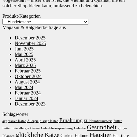
Vogelbedarf – unser Ziel ist es, die Vielfalt und Qualität, die ein
solcher Shop bieten kann, umfassend zu beleuchten.
Produkt-Kategorien
Magazin & Ratgeberbeiträge aus
Dezember 2025
November 2025
Juni 2025
Mai 2025
April 2025
März 2025
Februar 2025
Oktober 2024
August 2024
Mai 2024
Februar 2024
Januar 2024
Dezember 2023
Schlagwörter
Ernährung
aggressive Katze
Allergie
bissige Katze
EU Heimtierausweis
Futter
Gesundheit
Futtermittelallergie
Garten
Gelenkbeanspruchung
Gelenke
giftige
glückliche Katze
Haustier
Gurken
Haltung
Haustiere
Pflanzen