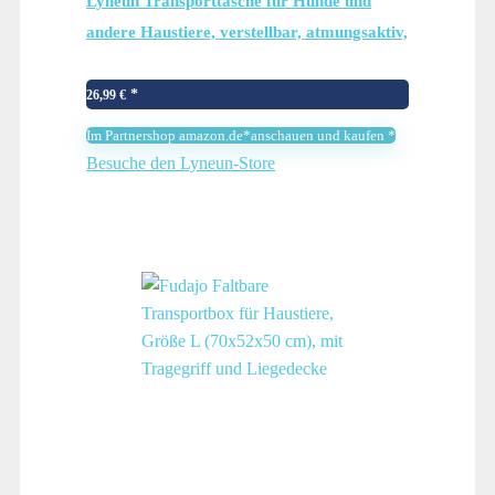
Lyneun Transporttasche für Hunde und
andere Haustiere, verstellbar, atmungsaktiv,
geeignet für Spaziergänge und Aktivitäten
im Freien (schwarz)
26,99
€
Im Partnershop amazon.de*anschauen und kaufen *
Besuche den Lyneun-Store