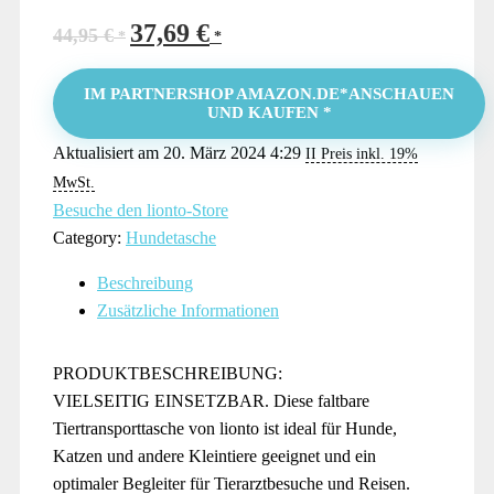
37,69
€
Ursprünglicher
Aktueller
44,95
€
Preis
Preis
war:
ist:
IM PARTNERSHOP AMAZON.DE*ANSCHAUEN
UND KAUFEN *
44,95 €
37,69 €.
Aktualisiert am 20. März 2024 4:29
II Preis inkl. 19%
MwSt.
Besuche den lionto-Store
Category:
Hundetasche
Beschreibung
Zusätzliche Informationen
PRODUKTBESCHREIBUNG:
VIELSEITIG EINSETZBAR. Diese faltbare
Tiertransporttasche von lionto ist ideal für Hunde,
Katzen und andere Kleintiere geeignet und ein
optimaler Begleiter für Tierarztbesuche und Reisen.