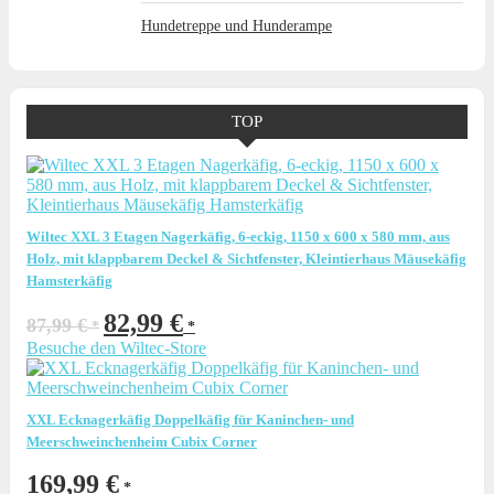
Hundetreppe und Hunderampe
TOP
Wiltec XXL 3 Etagen Nagerkäfig, 6-eckig, 1150 x 600 x 580 mm, aus
Holz, mit klappbarem Deckel & Sichtfenster, Kleintierhaus Mäusekäfig
Hamsterkäfig
Ursprünglicher
Aktueller
82,99
€
87,99
€
Preis
Preis
Besuche den Wiltec-Store
war:
ist:
87,99 €
82,99 €.
XXL Ecknagerkäfig Doppelkäfig für Kaninchen- und
Meerschweinchenheim Cubix Corner
169,99
€