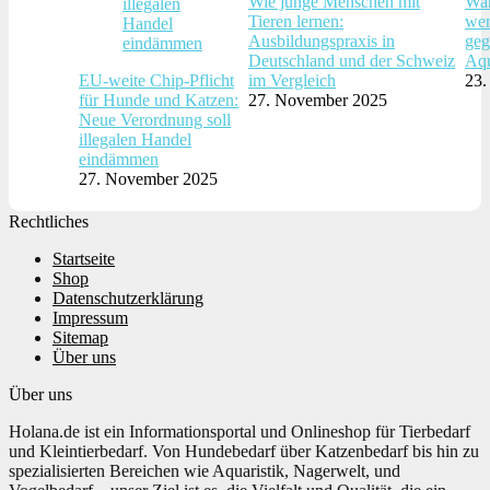
Wie junge Menschen mit
War
Tieren lernen:
wer
Ausbildungspraxis in
geg
Deutschland und der Schweiz
Aqu
EU-weite Chip-Pflicht
im Vergleich
23.
für Hunde und Katzen:
27. November 2025
Neue Verordnung soll
illegalen Handel
eindämmen
27. November 2025
Rechtliches
Startseite
Shop
Datenschutzerklärung
Impressum
Sitemap
Über uns
Über uns
Holana.de ist ein Informationsportal und Onlineshop für Tierbedarf
und Kleintierbedarf. Von Hundebedarf über Katzenbedarf bis hin zu
spezialisierten Bereichen wie Aquaristik, Nagerwelt, und