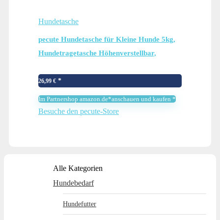
Hundetasche
pecute Hundetasche für Kleine Hunde 5kg,
Hundetragetasche Höhenverstellbar,
Transporttasche für Unterwegs, Mehrere
Fächer für Organizer, Leicht & Tragbar,
26,99
€
Erleichtert Ihren…
Im Partnershop amazon.de*anschauen und kaufen *
Besuche den pecute-Store
Alle Kategorien
Hundebedarf
Hundefutter