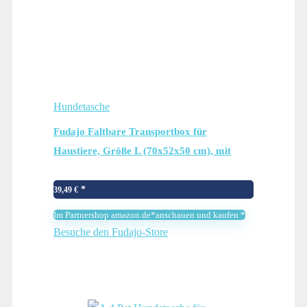
Hundetasche
Fudajo Faltbare Transportbox für
Haustiere, Größe L (70x52x50 cm), mit
Tragegriff und Liegedecke
39,49
€
Im Partnershop amazon.de*anschauen und kaufen *
Besuche den Fudajo-Store