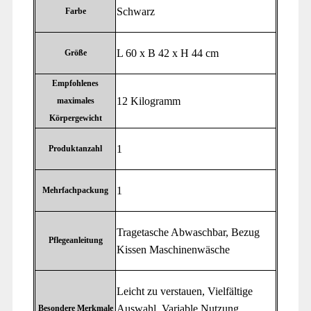
‎Schwarz
Farbe
‎L 60 x B 42 x H 44 cm
Größe
Empfohlenes
‎12 Kilogramm
maximales
Körpergewicht
‎1
Produktanzahl
‎1
Mehrfachpackung
‎Tragetasche Abwaschbar, Bezug
Pflegeanleitung
Kissen Maschinenwäsche
‎Leicht zu verstauen, Vielfältige
Auswahl, Variable Nutzung,
Besondere Merkmale