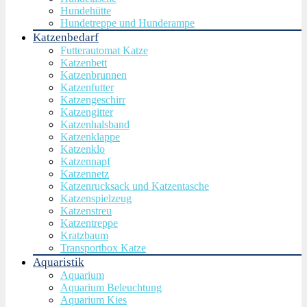
Hundehütte
Hundetreppe und Hunderampe
Katzenbedarf
Futterautomat Katze
Katzenbett
Katzenbrunnen
Katzenfutter
Katzengeschirr
Katzengitter
Katzenhalsband
Katzenklappe
Katzenklo
Katzennapf
Katzennetz
Katzenrucksack und Katzentasche
Katzenspielzeug
Katzenstreu
Katzentreppe
Kratzbaum
Transportbox Katze
Aquaristik
Aquarium
Aquarium Beleuchtung
Aquarium Kies