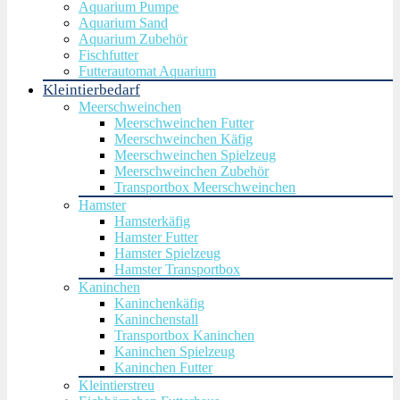
Aquarium Pumpe
Aquarium Sand
Aquarium Zubehör
Fischfutter
Futterautomat Aquarium
Kleintierbedarf
Meerschweinchen
Meerschweinchen Futter
Meerschweinchen Käfig
Meerschweinchen Spielzeug
Meerschweinchen Zubehör
Transportbox Meerschweinchen
Hamster
Hamsterkäfig
Hamster Futter
Hamster Spielzeug
Hamster Transportbox
Kaninchen
Kaninchenkäfig
Kaninchenstall
Transportbox Kaninchen
Kaninchen Spielzeug
Kaninchen Futter
Kleintierstreu