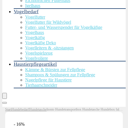
Eichhörnchen Futterhaus
Igelhaus
Vogelbedarf
Vogelfutter
Vogelfutter für Wildvögel
Futter- und Wasserspender für Vogelkäfige
Vogelhaus
Vogelkäfig
Vogelkäfig Deko
Vogelleitern & -sitzstangen
Vogelspielzeug
Vogelvoliere
Haustierpflegeartikel
Kämme & Bürsten zur Fellpflege
Shampoos & Spülungen zur Fellpflege
Nagelpflege für Haustiere
Tierhaarschneider
Start
Hundebedarf
Hundetasche
lionto Hundetransportbox Hundetasche Hundebox faltbare Kleintiertasche, (M) 60x42x44 cm schwarz
- 16%