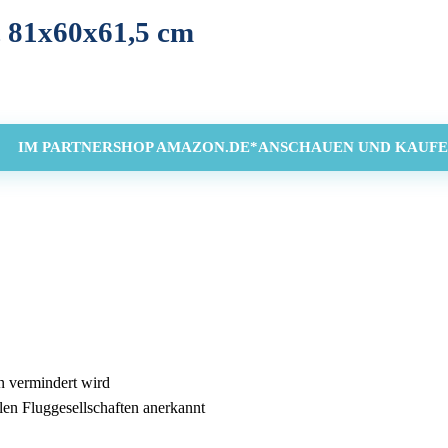
, 81x60x61,5 cm
IM PARTNERSHOP AMAZON.DE*ANSCHAUEN UND KAUFE
n vermindert wird
len Fluggesellschaften anerkannt