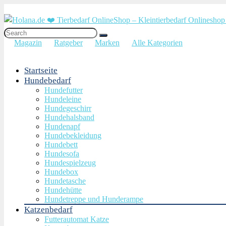
Magazin
Ratgeber
Marken
Alle Kategorien
Startseite
Hundebedarf
Hundefutter
Hundeleine
Hundegeschirr
Hundehalsband
Hundenapf
Hundebekleidung
Hundebett
Hundesofa
Hundespielzeug
Hundebox
Hundetasche
Hundehütte
Hundetreppe und Hunderampe
Katzenbedarf
Futterautomat Katze