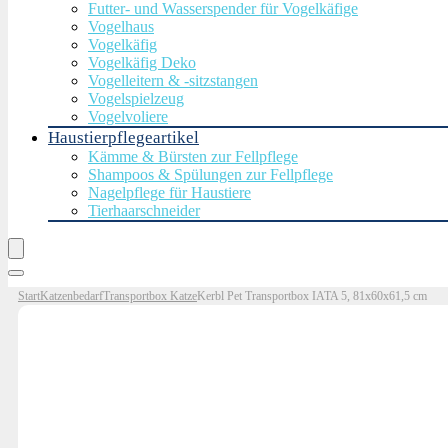
Futter- und Wasserspender für Vogelkäfige
Vogelhaus
Vogelkäfig
Vogelkäfig Deko
Vogelleitern & -sitzstangen
Vogelspielzeug
Vogelvoliere
Haustierpflegeartikel
Kämme & Bürsten zur Fellpflege
Shampoos & Spülungen zur Fellpflege
Nagelpflege für Haustiere
Tierhaarschneider
Start
Katzenbedarf
Transportbox Katze
Kerbl Pet Transportbox IATA 5, 81x60x61,5 cm