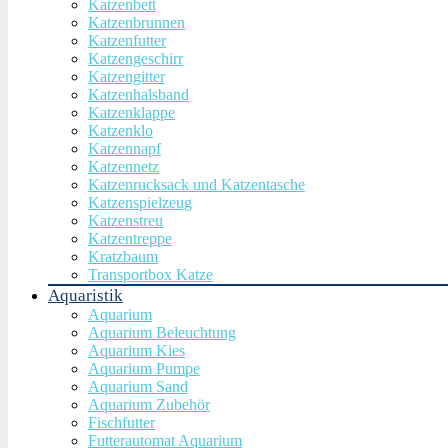
Katzenbett
Katzenbrunnen
Katzenfutter
Katzengeschirr
Katzengitter
Katzenhalsband
Katzenklappe
Katzenklo
Katzennapf
Katzennetz
Katzenrucksack und Katzentasche
Katzenspielzeug
Katzenstreu
Katzentreppe
Kratzbaum
Transportbox Katze
Aquaristik
Aquarium
Aquarium Beleuchtung
Aquarium Kies
Aquarium Pumpe
Aquarium Sand
Aquarium Zubehör
Fischfutter
Futterautomat Aquarium