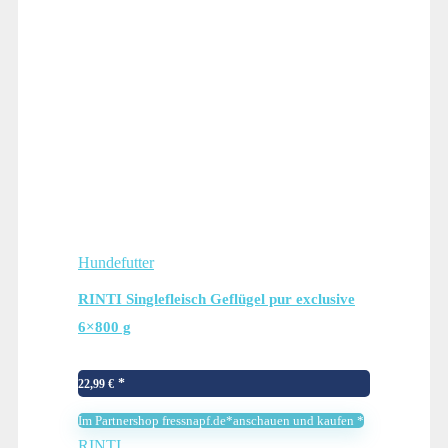
Hundefutter
RINTI Singlefleisch Geflügel pur exclusive
6×800 g
22,99
€
Im Partnershop fressnapf.de*anschauen und kaufen *
RINTI