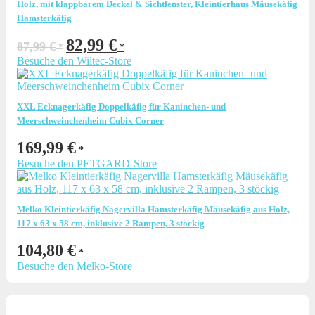
Holz, mit klappbarem Deckel & Sichtfenster, Kleintierhaus Mäusekäfig
Hamsterkäfig
Ursprünglicher
Aktueller
82,99
€
87,99
€
Preis
Preis
Besuche den Wiltec-Store
war:
ist:
87,99 €
82,99 €.
XXL Ecknagerkäfig Doppelkäfig für Kaninchen- und
Meerschweinchenheim Cubix Corner
169,99
€
Besuche den PETGARD-Store
Melko Kleintierkäfig Nagervilla Hamsterkäfig Mäusekäfig aus Holz,
117 x 63 x 58 cm, inklusive 2 Rampen, 3 stöckig
104,80
€
Besuche den Melko-Store