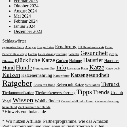
Februar 2025
Oktober 2024
August 2024
Mai 2024
Februar 2024
Januar 2024
Dezember 2023
Schlagwörter
Ernährung
aggressive Katze
Allergie
bissige Katze
EU Heimtierausweis
Futter
Gesundheit
Futtermittelallergie
Garten
Gelenkbeanspruchung
Gelenke
giftige
glückliche Katze
Haustier
Gurken
Haltung
Haustiere
Pflanzen
Katze
Hunde
Hund
Info
Hundegesundhet
kastration
Kater
Katze beißt
Katzen
Katzengesundheit
Katzenernährung
Katzenfutter
Ratgeber
Tierarzt
Reisen mit Katze
Reisen mit Hund
Sterilisation
Tipps
Trends
Urlaub
Tierkommunikation
Tierkrankenversicherung
Wissen
Wohlbefinden
Vogel
Zeckenbefall beim Hund
Zeckenentfernung
beim Hund
Zeckenschutz für Hunde
*Hinweis von holana.de
* Wir nutzen Affiliate Partnerprogramme, wie das Amazon
Partnerprogramm und verdienen an qualifizierten Käufen.