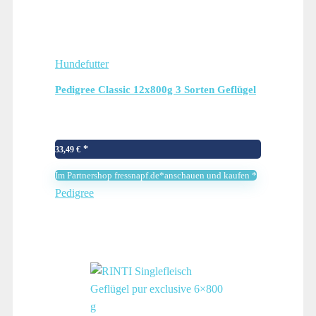
Hundefutter
Pedigree Classic 12x800g 3 Sorten Geflügel
33,49
€
Im Partnershop fressnapf.de*anschauen und kaufen *
Pedigree