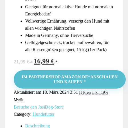
Geeignet für normal aktive Hunde mit normalem
Energiebedarf
Vollwertige Ernährung, versorgt den Hund mit
allen wichtigen Nährstoffen
Made in Germany, ohne Tierversuche
Geflügelgeschmack, trocken aufbewahren, für
alle Rassengrößen geeignet, 15 kg (1er Pack)
16,99
€
Ursprünglicher
Aktueller
21,99
€
Preis
Preis
war:
ist:
IM PARTNERSHOP AMAZON.DE*ANSCHAUEN
UND KAUFEN *
21,99 €
16,99 €.
Aktualisiert am 18. März 2024 3:51
II Preis inkl. 19%
MwSt.
Besuche den JosiDog-Store
Category:
Hundefutter
Beschreibung