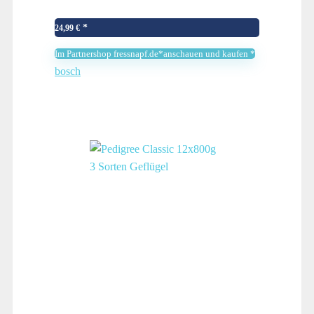
24,99
€
Im Partnershop fressnapf.de*anschauen und kaufen *
bosch