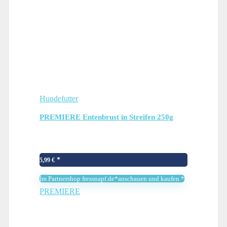
Hundefutter
PREMIERE Entenbrust in Streifen 250g
5,99
€
Im Partnershop fressnapf.de*anschauen und kaufen *
PREMIERE