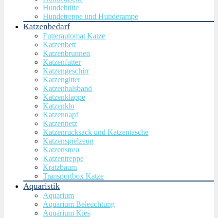
Hundehütte
Hundetreppe und Hunderampe
Katzenbedarf
Futterautomat Katze
Katzenbett
Katzenbrunnen
Katzenfutter
Katzengeschirr
Katzengitter
Katzenhalsband
Katzenklappe
Katzenklo
Katzennapf
Katzennetz
Katzenrucksack und Katzentasche
Katzenspielzeug
Katzenstreu
Katzentreppe
Kratzbaum
Transportbox Katze
Aquaristik
Aquarium
Aquarium Beleuchtung
Aquarium Kies