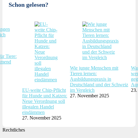
Schon gelesen?
ür Tiere:
hmend
Wie junge Menschen mit
War
Tieren lernen:
wer
Ausbildungspraxis in
geg
Deutschland und der Schweiz
Aqu
EU-weite Chip-Pflicht
im Vergleich
23.
für Hunde und Katzen:
27. November 2025
Neue Verordnung soll
illegalen Handel
eindämmen
27. November 2025
Rechtliches