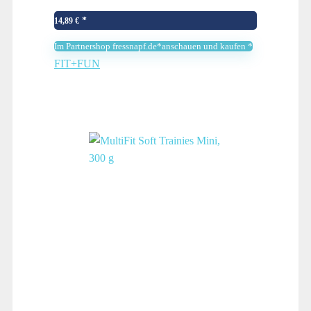
14,89
€
Im Partnershop fressnapf.de*anschauen und kaufen *
FIT+FUN