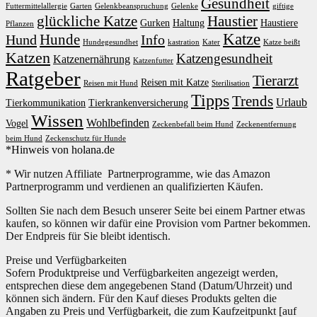
Gesundheit
Futtermittelallergie
Garten
Gelenkbeanspruchung
Gelenke
giftige
glückliche Katze
Haustier
Gurken
Haltung
Haustiere
Pflanzen
Katze
Hunde
Hund
Info
Hundegesundhet
kastration
Kater
Katze beißt
Katzen
Katzengesundheit
Katzenernährung
Katzenfutter
Ratgeber
Tierarzt
Reisen mit Katze
Reisen mit Hund
Sterilisation
Tipps
Trends
Urlaub
Tierkommunikation
Tierkrankenversicherung
Wissen
Wohlbefinden
Vogel
Zeckenbefall beim Hund
Zeckenentfernung
beim Hund
Zeckenschutz für Hunde
*Hinweis von holana.de
* Wir nutzen Affiliate Partnerprogramme, wie das Amazon
Partnerprogramm und verdienen an qualifizierten Käufen.
Sollten Sie nach dem Besuch unserer Seite bei einem Partner etwas
kaufen, so können wir dafür eine Provision vom Partner bekommen.
Der Endpreis für Sie bleibt identisch.
Preise und Verfügbarkeiten
Sofern Produktpreise und Verfügbarkeiten angezeigt werden,
entsprechen diese dem angegebenen Stand (Datum/Uhrzeit) und
können sich ändern. Für den Kauf dieses Produkts gelten die
Angaben zu Preis und Verfügbarkeit, die zum Kaufzeitpunkt [auf