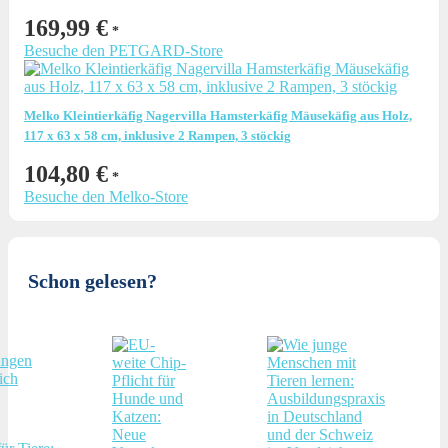
169,99
€
Besuche den PETGARD-Store
Melko Kleintierkäfig Nagervilla Hamsterkäfig Mäusekäfig aus Holz,
117 x 63 x 58 cm, inklusive 2 Rampen, 3 stöckig
104,80
€
Besuche den Melko-Store
Schon gelesen?