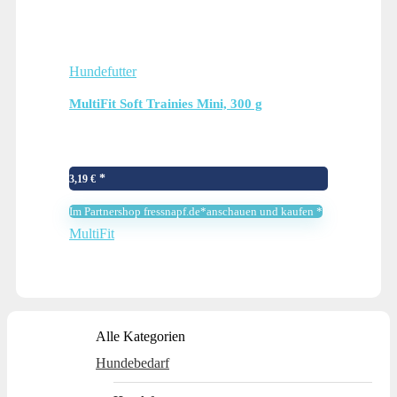
Hundefutter
MultiFit Soft Trainies Mini, 300 g
3,19
€
Im Partnershop fressnapf.de*anschauen und kaufen *
MultiFit
Alle Kategorien
Hundebedarf