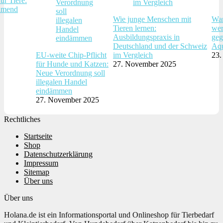
ür Tiere:
hmend
Wie junge Menschen mit
War
Tieren lernen:
wer
Ausbildungspraxis in
geg
Deutschland und der Schweiz
Aqu
EU-weite Chip-Pflicht
im Vergleich
23.
für Hunde und Katzen:
27. November 2025
Neue Verordnung soll
illegalen Handel
eindämmen
27. November 2025
Rechtliches
Startseite
Shop
Datenschutzerklärung
Impressum
Sitemap
Über uns
Über uns
Holana.de ist ein Informationsportal und Onlineshop für Tierbedarf