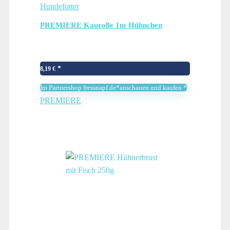
Hundefutter
PREMIERE Kaurolle 1m Hühnchen
8,19
€
Im Partnershop fressnapf.de*anschauen und kaufen *
PREMIERE