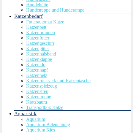
Hundehütte
Hundetreppe und Hunderampe
Katzenbedarf
Futterautomat Katze
Katzenbett
Katzenbrunnen
Katzenfutter
Katzengeschirr
Katzengitter
Katzenhalsband
Katzenklappe
Katzenklo
Katzennapf
Katzennetz
Katzenrucksack und Katzentasche
Katzenspielzeug
Katzenstreu
Katzentreppe
Kratzbaum
Transportbox Katze
Aquaristik
Aquarium
Aquarium Beleuchtung
Aquarium Kies