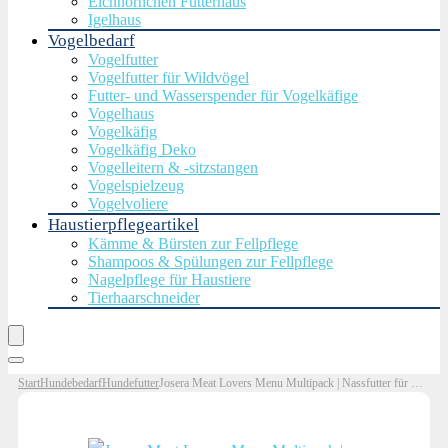
Eichhörnchen Futterhaus
Igelhaus
Vogelbedarf
Vogelfutter
Vogelfutter für Wildvögel
Futter- und Wasserspender für Vogelkäfige
Vogelhaus
Vogelkäfig
Vogelkäfig Deko
Vogelleitern & -sitzstangen
Vogelspielzeug
Vogelvoliere
Haustierpflegeartikel
Kämme & Bürsten zur Fellpflege
Shampoos & Spülungen zur Fellpflege
Nagelpflege für Haustiere
Tierhaarschneider
Start
Hundebedarf
Hundefutter
Josera Meat Lovers Menu Multipack | Nassfutter für Hunde | hoher Fleischanteil | getreidefrei | Alleinfuttermittel | 6x400g