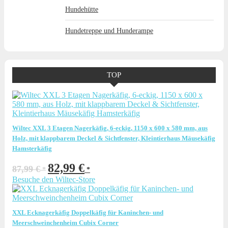
Hundehütte
Hundetreppe und Hunderampe
TOP
Wiltec XXL 3 Etagen Nagerkäfig, 6-eckig, 1150 x 600 x 580 mm, aus
Holz, mit klappbarem Deckel & Sichtfenster, Kleintierhaus Mäusekäfig
Hamsterkäfig
Ursprünglicher
Aktueller
82,99
€
87,99
€
Preis
Preis
Besuche den Wiltec-Store
war:
ist:
87,99 €
82,99 €.
XXL Ecknagerkäfig Doppelkäfig für Kaninchen- und
Meerschweinchenheim Cubix Corner