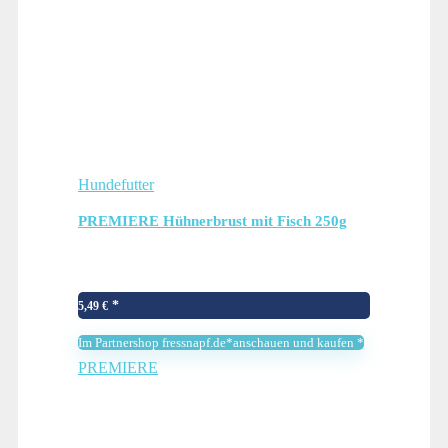
Hundefutter
PREMIERE Hühnerbrust mit Fisch 250g
5,49
€
Im Partnershop fressnapf.de*anschauen und kaufen *
PREMIERE