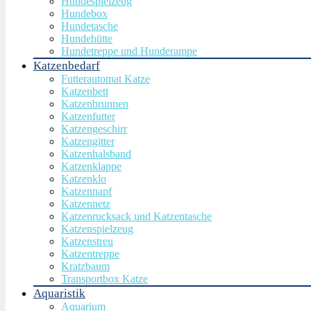
Hundespielzeug
Hundebox
Hundetasche
Hundehütte
Hundetreppe und Hunderampe
Katzenbedarf
Futterautomat Katze
Katzenbett
Katzenbrunnen
Katzenfutter
Katzengeschirr
Katzengitter
Katzenhalsband
Katzenklappe
Katzenklo
Katzennapf
Katzennetz
Katzenrucksack und Katzentasche
Katzenspielzeug
Katzenstreu
Katzentreppe
Kratzbaum
Transportbox Katze
Aquaristik
Aquarium