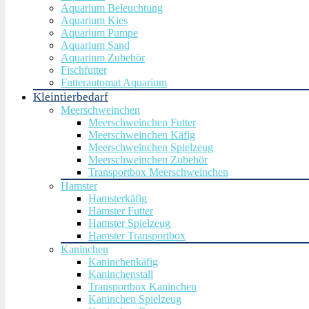
Aquarium Beleuchtung
Aquarium Kies
Aquarium Pumpe
Aquarium Sand
Aquarium Zubehör
Fischfutter
Futterautomat Aquarium
Kleintierbedarf
Meerschweinchen
Meerschweinchen Futter
Meerschweinchen Käfig
Meerschweinchen Spielzeug
Meerschweinchen Zubehör
Transportbox Meerschweinchen
Hamster
Hamsterkäfig
Hamster Futter
Hamster Spielzeug
Hamster Transportbox
Kaninchen
Kaninchenkäfig
Kaninchenstall
Transportbox Kaninchen
Kaninchen Spielzeug