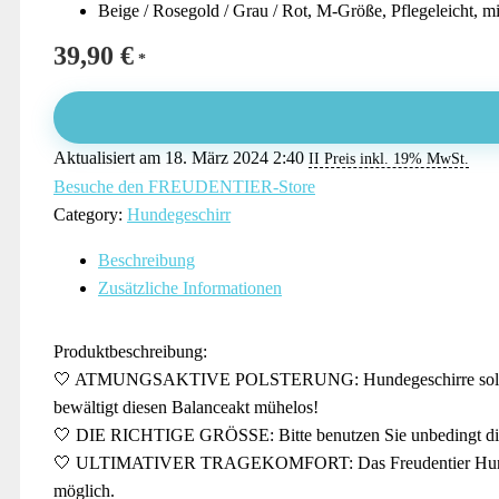
Beige / Rosegold / Grau / Rot, M-Größe, Pflegeleicht, m
39,90
€
Aktualisiert am 18. März 2024 2:40
II Preis inkl. 19% MwSt.
Besuche den FREUDENTIER-Store
Category:
Hundegeschirr
Beschreibung
Zusätzliche Informationen
Produktbeschreibung:
🤍 ATMUNGSAKTIVE POLSTERUNG: Hundegeschirre sollen ange
bewältigt diesen Balanceakt mühelos!
🤍 DIE RICHTIGE GRÖSSE: Bitte benutzen Sie unbedingt die G
🤍 ULTIMATIVER TRAGEKOMFORT: Das Freudentier Hundegeschirr
möglich.