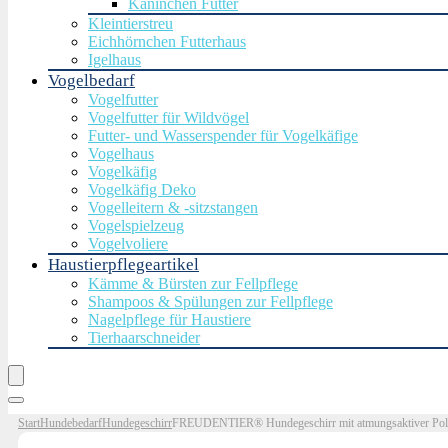
Kaninchen Futter
Kleintierstreu
Eichhörnchen Futterhaus
Igelhaus
Vogelbedarf
Vogelfutter
Vogelfutter für Wildvögel
Futter- und Wasserspender für Vogelkäfige
Vogelhaus
Vogelkäfig
Vogelkäfig Deko
Vogelleitern & -sitzstangen
Vogelspielzeug
Vogelvoliere
Haustierpflegeartikel
Kämme & Bürsten zur Fellpflege
Shampoos & Spülungen zur Fellpflege
Nagelpflege für Haustiere
Tierhaarschneider
Start
Hundebedarf
Hundegeschirr
FREUDENTIER® Hundegeschirr mit atmungsaktiver Polster