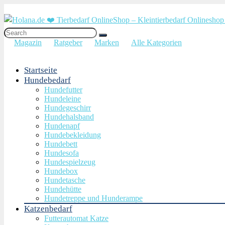
Magazin
Ratgeber
Marken
Alle Kategorien
Startseite
Hundebedarf
Hundefutter
Hundeleine
Hundegeschirr
Hundehalsband
Hundenapf
Hundebekleidung
Hundebett
Hundesofa
Hundespielzeug
Hundebox
Hundetasche
Hundehütte
Hundetreppe und Hunderampe
Katzenbedarf
Futterautomat Katze