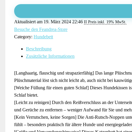
Aktualisiert am 19. März 2024 22:46
II Preis inkl. 19% MwSt.
Besuche den Feandrea-Store
Category:
Hundebett
Beschreibung
Zusätzliche Informationen
[Langhaarig, flauschig und strapazierfähig] Das lange Plüschma
Plüschmaterial löst sich nicht leicht ab, auch nicht bei kauwüt
[Weiche Füllung für einen guten Schlaf] Dieses Hundekissen ist
Schlaf bietet.
[Leicht zu reinigen] Durch den Reißverschluss an der Unterse
und Gerüche zu entfernen – weniger Aufwand für Sie und mehr 
[Kein Verrutschen, keine Sorgen] Die Anti-Rutsch-Noppen unter
fühlt – besonders praktisch für ältere Hunde und energiegelad
[Größe und Verwendungshinweise] Dieses Katzenbett hat einen