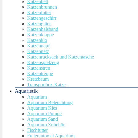
Katzenbett
Katzenbrunnen
Katzenfutter
Katzengeschirr
Katzengitter
Katzenhalsband
Katzenklappe
Katzenklo
Katzennapf
Katzennetz
Katzenrucksack und Katzentasche
Katzenspielzeug
Katzenstreu
Katzentreppe
Kratzbaum
Transportbox Katze
Aquaristik
Aquarium
Aquarium Beleuchtung
Aquarium Kies
Aquarium Pumpe
Aquarium Sand
Aquarium Zubehör
Fischfutter
Futterautomat Aquarium