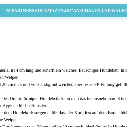
IM PARTNERSHOP AMAZON.DE*ANSCHAUEN UND KAUFE
terial ist 4 cm lang und schafft ein weiches, flauschiges Hundebett, in
igen Welpen.
 20 cm dick und vollständig mit weicher, aber fester PP-Füllung gefüll
ite des Donut-förmigen Hundebetts kann man das herausnehmbare Kissen
Hygiene für Ihr Haustier.
 dem Hundekorb sorgen dafür, dass der Korb fest auf dem Boden bleibt
ene Welpen.
 Durchmesser von 120 cm und ist 20 cm hoch, ideal für große Hunde m