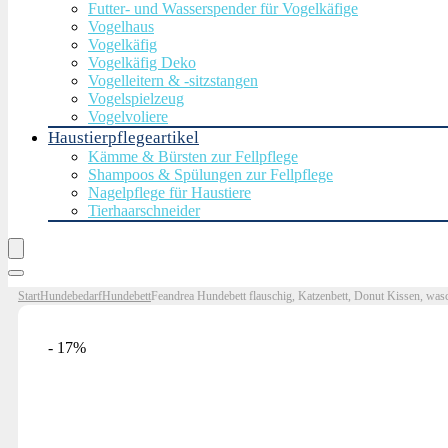
Futter- und Wasserspender für Vogelkäfige
Vogelhaus
Vogelkäfig
Vogelkäfig Deko
Vogelleitern & -sitzstangen
Vogelspielzeug
Vogelvoliere
Haustierpflegeartikel
Kämme & Bürsten zur Fellpflege
Shampoos & Spülungen zur Fellpflege
Nagelpflege für Haustiere
Tierhaarschneider
Start
Hundebedarf
Hundebett
Feandrea Hundebett flauschig, Katzenbett, Donut Kissen, wa
- 17%