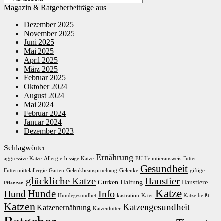
Magazin & Ratgeberbeiträge aus
Dezember 2025
November 2025
Juni 2025
Mai 2025
April 2025
März 2025
Februar 2025
Oktober 2024
August 2024
Mai 2024
Februar 2024
Januar 2024
Dezember 2023
Schlagwörter
Ernährung
aggressive Katze
Allergie
bissige Katze
EU Heimtierausweis
Futter
Gesundheit
Futtermittelallergie
Garten
Gelenkbeanspruchung
Gelenke
giftige
glückliche Katze
Haustier
Gurken
Haltung
Haustiere
Pflanzen
Katze
Hunde
Hund
Info
Hundegesundhet
kastration
Kater
Katze beißt
Katzen
Katzengesundheit
Katzenernährung
Katzenfutter