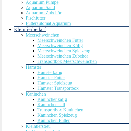
Aquarium Pumpe
Aquarium Sand
Aquarium Zubehör
Fischfutter
Futterautomat Aquarium
Kleintierbedarf
Meerschweinchen
Meerschweinchen Futter
Meerschweinchen Käfig
Meerschweinchen Spielzeug
Meerschweinchen Zubehör
Transportbox Meerschweinchen
Hamster
Hamsterkäfig
Hamster Futter
Hamster Spielzeug
Hamster Transportbox
Kaninchen
Kaninchenkäfig
Kaninchenstall
Transportbox Kaninchen
Kaninchen Spielzeug
Kaninchen Futter
Kleintierstreu