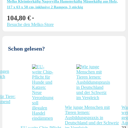
Melko Kleintierkäfig Nagervilla Hamsterkäfig Mäusekäfig aus Holz,
117 x 63 x 58 cm, inklusive 2 Rampen, 3 stöckig
104,80
€
Besuche den Melko-Store
Schon gelesen?
ür Tiere:
hmend
Wie junge Menschen mit
War
Tieren lernen:
wer
Ausbildungspraxis in
geg
Deutschland und der Schweiz
Aqu
EU-weite Chip-Pflicht
im Vergleich
23.