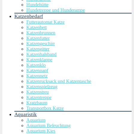
Hundehütte
Hundetreppe und Hunderampe
Katzenbedarf
Futterautomat Katze
Katzenbett
Katzenbrunnen
Katzenfutter
Katzengeschirr
Katzengitter
Katzenhalsband
Katzenklappe
Katzenklo
Katzennapf
Katzennetz
Katzenrucksack und Katzentasche
Katzenspielzeug
Katzenstreu
Katzentreppe
Kratzbaum
Transportbox Katze
Aquaristik
Aquarium
Aquarium Beleuchtung
Aquarium Kies