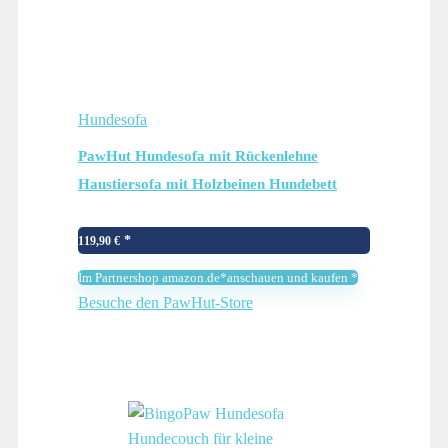
Hundesofa
PawHut Hundesofa mit Rückenlehne
Haustiersofa mit Holzbeinen Hundebett
Weichem Bezug, Katzensofa Dunkelgrau
98,5×60,5×35,5 cm
119,90
€
Im Partnershop amazon.de*anschauen und kaufen *
Besuche den PawHut-Store