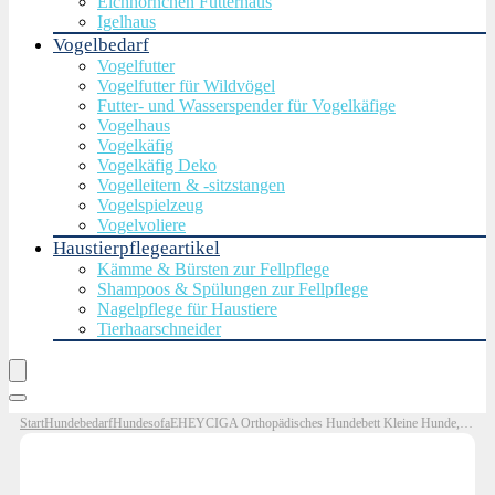
Eichhörnchen Futterhaus
Igelhaus
Vogelbedarf
Vogelfutter
Vogelfutter für Wildvögel
Futter- und Wasserspender für Vogelkäfige
Vogelhaus
Vogelkäfig
Vogelkäfig Deko
Vogelleitern & -sitzstangen
Vogelspielzeug
Vogelvoliere
Haustierpflegeartikel
Kämme & Bürsten zur Fellpflege
Shampoos & Spülungen zur Fellpflege
Nagelpflege für Haustiere
Tierhaarschneider
Start
Hundebedarf
Hundesofa
EHEYCIGA Orthopädisches Hundebett Kleine Hunde, Memory Foam Hundekorb Mittelgroße Hunde, Waschbar Hundesofa Wasserdicht rutschfest, Hundecouch mit Hohem Rand