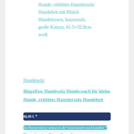
Hundesofa
BingoPaw Hundesofa Hundecouch für kleine
Hunde, erhöhtes Haustiersofa Hundebett
mit Plüsch Hundekissen, katzensofa große
Katzen, 61.5×32.8cm weiß
86,99
€
Im Partnershop amazon.de*anschauen und kaufen *