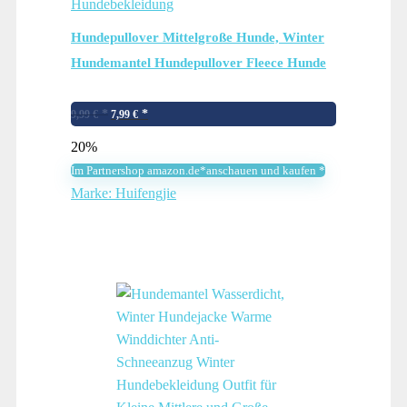
Hundebekleidung
Hundepullover Mittelgroße Hunde, Winter
Hundemantel Hundepullover Fleece Hunde
Pullover, Hundeweste Hundejacke Winter
Ursprünglicher
Aktueller
Hundekleidung Wintermantel Hund
9,99
€
7,99
€
Preis
Preis
Kleidung, Innen und…
20%
war:
ist:
Im Partnershop amazon.de*anschauen und kaufen *
9,99 €
7,99 €.
Marke: Huifengjie