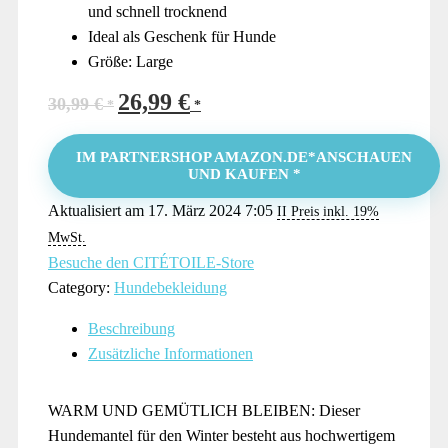
und schnell trocknend
Ideal als Geschenk für Hunde
Größe: Large
26,99
€
Ursprünglicher
Aktueller
30,99
€
Preis
Preis
war:
ist:
IM PARTNERSHOP AMAZON.DE*ANSCHAUEN
UND KAUFEN *
30,99 €
26,99 €.
Aktualisiert am 17. März 2024 7:05
II Preis inkl. 19%
MwSt.
Besuche den CITÉTOILE-Store
Category:
Hundebekleidung
Beschreibung
Zusätzliche Informationen
WARM UND GEMÜTLICH BLEIBEN: Dieser
Hundemantel für den Winter besteht aus hochwertigem