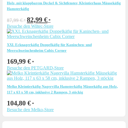
Holz, mit klappbarem Deckel & Sichtfenster, Kleintierhaus Mäusekäfig
Hamsterkäfig
Ursprünglicher
Aktueller
82,99
€
87,99
€
Preis
Preis
Besuche den Wiltec-Store
war:
ist:
87,99 €
82,99 €.
XXL Ecknagerkäfig Doppelkäfig für Kaninchen- und
Meerschweinchenheim Cubix Corner
169,99
€
Besuche den PETGARD-Store
Melko Kleintierkäfig Nagervilla Hamsterkäfig Mäusekäfig aus Holz,
117 x 63 x 58 cm, inklusive 2 Rampen, 3 stöckig
104,80
€
Besuche den Melko-Store