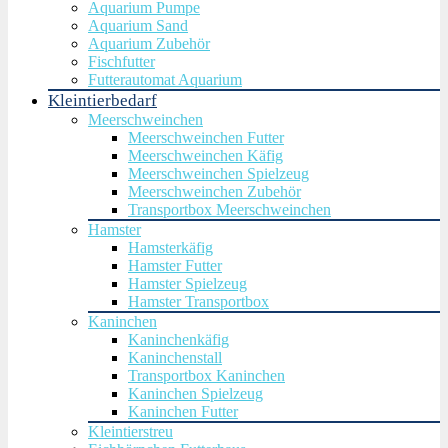
Aquarium Pumpe
Aquarium Sand
Aquarium Zubehör
Fischfutter
Futterautomat Aquarium
Kleintierbedarf
Meerschweinchen
Meerschweinchen Futter
Meerschweinchen Käfig
Meerschweinchen Spielzeug
Meerschweinchen Zubehör
Transportbox Meerschweinchen
Hamster
Hamsterkäfig
Hamster Futter
Hamster Spielzeug
Hamster Transportbox
Kaninchen
Kaninchenkäfig
Kaninchenstall
Transportbox Kaninchen
Kaninchen Spielzeug
Kaninchen Futter
Kleintierstreu