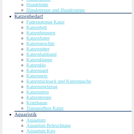
Hundehütte
Hundetreppe und Hunderampe
Katzenbedarf
Futterautomat Katze
Katzenbett
Katzenbrunnen
Katzenfutter
Katzengeschirr
Katzengitter
Katzenhalsband
Katzenklappe
Katzenklo
Katzennapf
Katzennetz
Katzenrucksack und Katzentasche
Katzenspielzeug
Katzenstreu
Katzentreppe
Kratzbaum
Transportbox Katze
Aquaristik
Aquarium
Aquarium Beleuchtung
Aquarium Kies