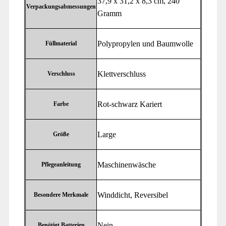
‎37,9 x 31,2 x 8,3 cm, 240
Verpackungsabmessungen
Gramm
‎Polypropylen und Baumwolle
Füllmaterial
‎Klettverschluss
Verschluss
‎Rot-schwarz Kariert
Farbe
‎Large
Größe
‎Maschinenwäsche
Pflegeanleitung
‎Winddicht, Reversibel
Besondere Merkmale
‎Nein
Benötigt Batterien