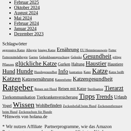
Februar 2025
Oktober 2024
August 2024
Mai 2024
Februar 2024
Januar 2024
Dezember 2023
Schlagwörter
Ernährung
aggressive Katze
Allergie
bissige Katze
EU Heimtierausweis
Futter
Gesundheit
Futtermittelallergie
Garten
Gelenkbeanspruchung
Gelenke
giftige
glückliche Katze
Haustier
Gurken
Haltung
Haustiere
Pflanzen
Katze
Hunde
Hund
Info
Hundegesundhet
kastration
Kater
Katze beißt
Katzen
Katzengesundheit
Katzenernährung
Katzenfutter
Ratgeber
Tierarzt
Reisen mit Katze
Reisen mit Hund
Sterilisation
Tipps
Trends
Urlaub
Tierkommunikation
Tierkrankenversicherung
Wissen
Wohlbefinden
Vogel
Zeckenbefall beim Hund
Zeckenentfernung
beim Hund
Zeckenschutz für Hunde
*Hinweis von holana.de
* Wir nutzen Affiliate Partnerprogramme, wie das Amazon