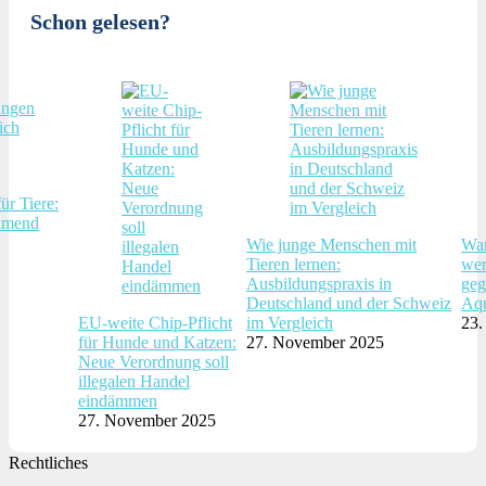
Schon gelesen?
ür Tiere:
hmend
Wie junge Menschen mit
War
Tieren lernen:
wer
Ausbildungspraxis in
geg
Deutschland und der Schweiz
Aqu
EU-weite Chip-Pflicht
im Vergleich
23.
für Hunde und Katzen:
27. November 2025
Neue Verordnung soll
illegalen Handel
eindämmen
27. November 2025
Rechtliches