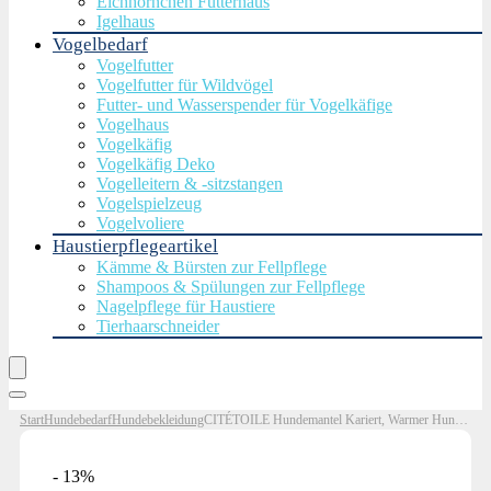
Eichhörnchen Futterhaus
Igelhaus
Vogelbedarf
Vogelfutter
Vogelfutter für Wildvögel
Futter- und Wasserspender für Vogelkäfige
Vogelhaus
Vogelkäfig
Vogelkäfig Deko
Vogelleitern & -sitzstangen
Vogelspielzeug
Vogelvoliere
Haustierpflegeartikel
Kämme & Bürsten zur Fellpflege
Shampoos & Spülungen zur Fellpflege
Nagelpflege für Haustiere
Tierhaarschneider
Start
Hundebedarf
Hundebekleidung
CITÉTOILE Hundemantel Kariert, Warmer Hunde Winterjacken Futter aus Fleece für kleine/große/mittlere, Wintermäntel für Hunde für Hunde mit Geschirrloch, Warmer Hundeweste für…
- 13%