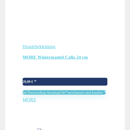
Hundebekleidung
MORE Wintermantel Calla 24 cm
29,99
€
Im Partnershop fressnapf.de*anschauen und kaufen *
MORE