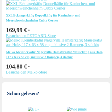
war:
ist:
87,99 €
82,99 €.
XXL Ecknagerkäfig Doppelkäfig für Kaninchen- und
Meerschweinchenheim Cubix Corner
169,99
€
Besuche den PETGARD-Store
Melko Kleintierkäfig Nagervilla Hamsterkäfig Mäusekäfig aus Holz,
117 x 63 x 58 cm, inklusive 2 Rampen, 3 stöckig
104,80
€
Besuche den Melko-Store
Schon gelesen?