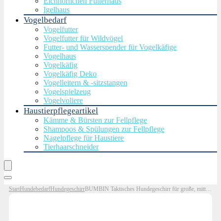
Eichhörnchen Futterhaus
Igelhaus
Vogelbedarf
Vogelfutter
Vogelfutter für Wildvögel
Futter- und Wasserspender für Vogelkäfige
Vogelhaus
Vogelkäfig
Vogelkäfig Deko
Vogelleitern & -sitzstangen
Vogelspielzeug
Vogelvoliere
Haustierpflegeartikel
Kämme & Bürsten zur Fellpflege
Shampoos & Spülungen zur Fellpflege
Nagelpflege für Haustiere
Tierhaarschneider
Start
Hundebedarf
Hundegeschirr
BUMBIN Taktisches Hundegeschirr für große, mittelgroße und kleine Hunde, kein Ziehen an der Vorderleine, passt intelligentes reflektierendes Haustier-Geschirr für das Training