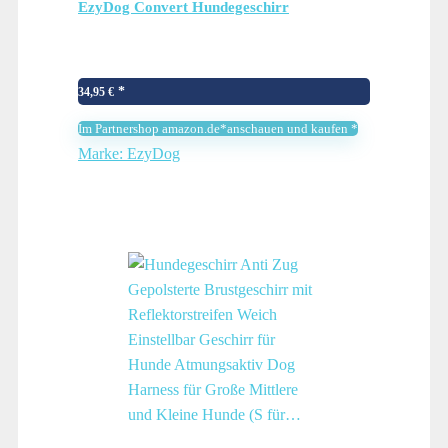
EzyDog Convert Hundegeschirr
34,95
€
Im Partnershop amazon.de*anschauen und kaufen *
Marke: EzyDog