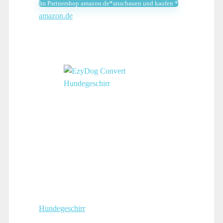
Im Partnershop amazon.de*anschauen und kaufen *
19,99 €
16,79 €.
amazon.de
Hundegeschirr