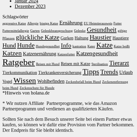
Januar 2024
Dezember 2023
Schlagwörter
Ernährung
aggressive Katze
Allergie
bissige Katze
EU Heimtierausweis
Futter
Gesundheit
Futtermittelallergie
Garten
Gelenkbeanspruchung
Gelenke
giftige
glückliche Katze
Haustier
Gurken
Haltung
Haustiere
Pflanzen
Katze
Hunde
Hund
Info
Hundegesundhet
kastration
Kater
Katze beißt
Katzen
Katzengesundheit
Katzenernährung
Katzenfutter
Ratgeber
Tierarzt
Reisen mit Katze
Reisen mit Hund
Sterilisation
Tipps
Trends
Urlaub
Tierkommunikation
Tierkrankenversicherung
Wissen
Wohlbefinden
Vogel
Zeckenbefall beim Hund
Zeckenentfernung
beim Hund
Zeckenschutz für Hunde
*Hinweis von holana.de
* Wir nutzen Affiliate Partnerprogramme, wie das Amazon
Partnerprogramm und verdienen an qualifizierten Käufen.
Sollten Sie nach dem Besuch unserer Seite bei einem Partner etwas
kaufen, so können wir dafür eine Provision vom Partner bekommen.
Der Endpreis für Sie bleibt identisch.