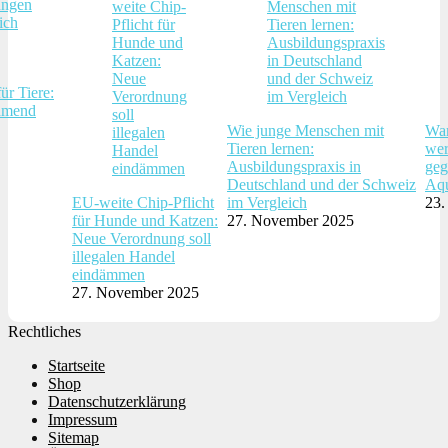
ür Tiere:
hmend
Wie junge Menschen mit
War
Tieren lernen:
wer
Ausbildungspraxis in
geg
Deutschland und der Schweiz
Aqu
EU-weite Chip-Pflicht
im Vergleich
23.
für Hunde und Katzen:
27. November 2025
Neue Verordnung soll
illegalen Handel
eindämmen
27. November 2025
Rechtliches
Startseite
Shop
Datenschutzerklärung
Impressum
Sitemap