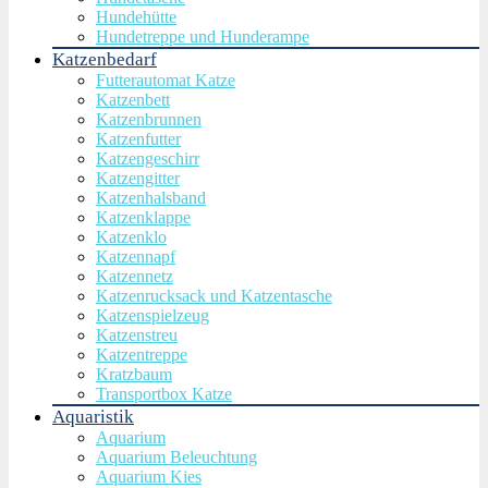
Hundehütte
Hundetreppe und Hunderampe
Katzenbedarf
Futterautomat Katze
Katzenbett
Katzenbrunnen
Katzenfutter
Katzengeschirr
Katzengitter
Katzenhalsband
Katzenklappe
Katzenklo
Katzennapf
Katzennetz
Katzenrucksack und Katzentasche
Katzenspielzeug
Katzenstreu
Katzentreppe
Kratzbaum
Transportbox Katze
Aquaristik
Aquarium
Aquarium Beleuchtung
Aquarium Kies