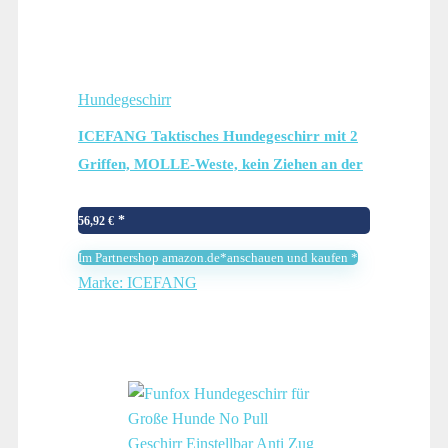
Hundegeschirr
ICEFANG Taktisches Hundegeschirr mit 2
Griffen, MOLLE-Weste, kein Ziehen an der
Leine vorne, Haken und Schlaufe für Hunde-
Patch (XL (Halsumfang: 50,8 cm – 71,1
56,92
€
cm), Brustumfang:…
Im Partnershop amazon.de*anschauen und kaufen *
Marke: ICEFANG