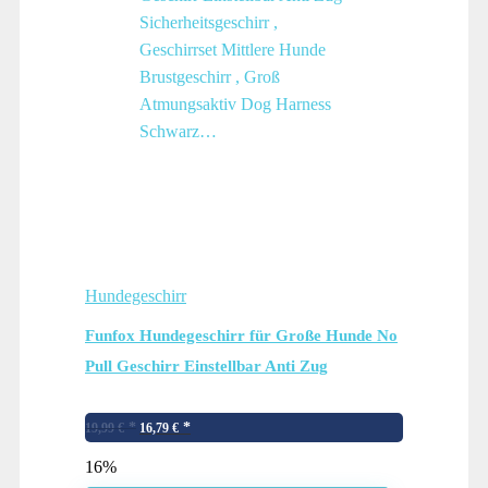
Hundegeschirr
Funfox Hundegeschirr für Große Hunde No
Pull Geschirr Einstellbar Anti Zug
Sicherheitsgeschirr , Geschirrset Mittlere
Ursprünglicher
Aktueller
Hunde Brustgeschirr , Groß Atmungsaktiv
19,99
€
16,79
€
Preis
Preis
Dog Harness Schwarz…
16%
war:
ist: