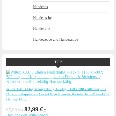
Hundebox
Hundetasche
Hundehütte
Hundetreppe und Hunderampe
TOP
Wiltec XXL 3 Etagen Nagerkäfig, 6-eckig, 1150 x 600 x 580 mm, aus
Holz, mit klappbarem Deckel & Sichtfenster, Kleintierhaus Mäusekäfig
Hamsterkäfig
Ursprünglicher
Aktueller
82,99
€
87,99
€
Preis
Preis
Besuche den Wiltec-Store