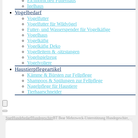
Eichhörnchen Futterhaus
Igelhaus
Vogelbedarf
Vogelfutter
Vogelfutter für Wildvögel
Futter- und Wasserspender für Vogelkäfige
Vogelhaus
Vogelkäfig
Vogelkäfig Deko
Vogelleitern & -sitzstangen
Vogelspielzeug
Vogelvoliere
Haustierpflegeartikel
Kämme & Bürsten zur Fellpflege
Shampoos & Spülungen zur Fellpflege
Nagelpflege für Haustiere
Tierhaarschneider
Start
Hundebedarf
Hundegeschirr
BT Bear Mehrzweck-Unterstützung Hundegeschirr, No Pull reflektierende Sicherheit verstellbare Weste mit Griff, Hund Walking Harness Outdoor und Training für mittelgroße Hunde…