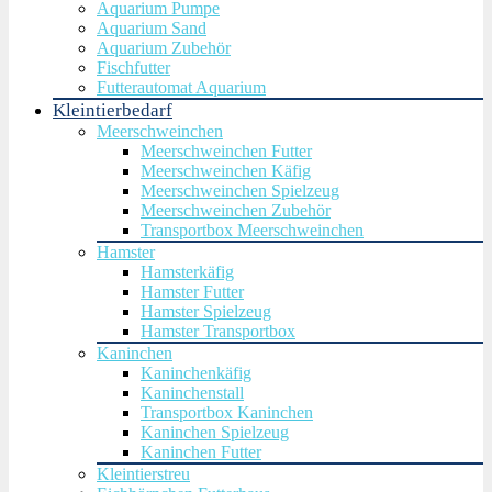
Aquarium Pumpe
Aquarium Sand
Aquarium Zubehör
Fischfutter
Futterautomat Aquarium
Kleintierbedarf
Meerschweinchen
Meerschweinchen Futter
Meerschweinchen Käfig
Meerschweinchen Spielzeug
Meerschweinchen Zubehör
Transportbox Meerschweinchen
Hamster
Hamsterkäfig
Hamster Futter
Hamster Spielzeug
Hamster Transportbox
Kaninchen
Kaninchenkäfig
Kaninchenstall
Transportbox Kaninchen
Kaninchen Spielzeug
Kaninchen Futter
Kleintierstreu