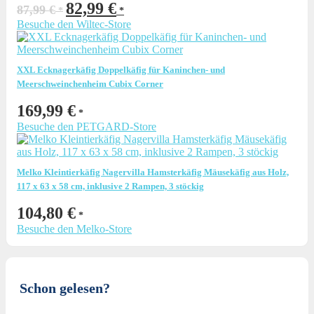
Ursprünglicher
Aktueller
82,99
€
87,99
€
Preis
Preis
Besuche den Wiltec-Store
war:
ist:
87,99 €
82,99 €.
XXL Ecknagerkäfig Doppelkäfig für Kaninchen- und
Meerschweinchenheim Cubix Corner
169,99
€
Besuche den PETGARD-Store
Melko Kleintierkäfig Nagervilla Hamsterkäfig Mäusekäfig aus Holz,
117 x 63 x 58 cm, inklusive 2 Rampen, 3 stöckig
104,80
€
Besuche den Melko-Store
Schon gelesen?