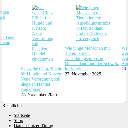
ür Tiere:
hmend
Wie junge Menschen mit
War
Tieren lernen:
wer
Ausbildungspraxis in
geg
Deutschland und der Schweiz
Aqu
EU-weite Chip-Pflicht
im Vergleich
23.
für Hunde und Katzen:
27. November 2025
Neue Verordnung soll
illegalen Handel
eindämmen
27. November 2025
Rechtliches
Startseite
Shop
Datenschutzerklärung