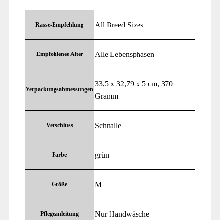
‎All Breed Sizes
Rasse-Empfehlung
‎Alle Lebensphasen
Empfohlenes Alter
‎33,5 x 32,79 x 5 cm, 370
Verpackungsabmessungen
Gramm
‎Schnalle
Verschluss
‎grün
Farbe
‎M
Größe
‎Nur Handwäsche
Pflegeanleitung