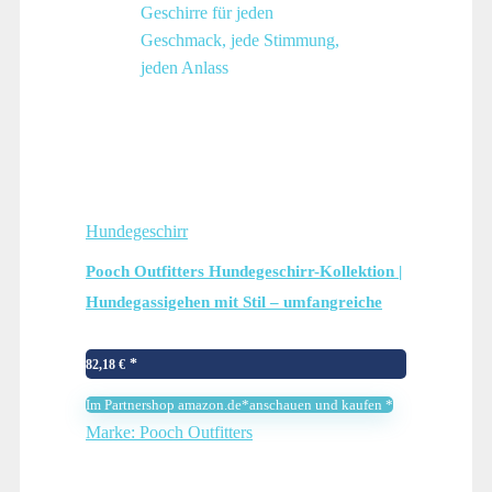
Hundegeschirr
Pooch Outfitters Hundegeschirr-Kollektion |
Hundegassigehen mit Stil – umfangreiche
Auswahl an einzigartigen, modischen
Geschirre für jeden Geschmack, jede
82,18
€
Stimmung, jeden Anlass
Im Partnershop amazon.de*anschauen und kaufen *
Marke: Pooch Outfitters