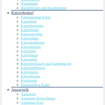
Hundehütte
Hundetreppe und Hunderampe
Katzenbedarf
Futterautomat Katze
Katzenbett
Katzenbrunnen
Katzenfutter
Katzengeschirr
Katzengitter
Katzenhalsband
Katzenklappe
Katzenklo
Katzennapf
Katzennetz
Katzenrucksack und Katzentasche
Katzenspielzeug
Katzenstreu
Katzentreppe
Kratzbaum
Transportbox Katze
Aquaristik
Aquarium
Aquarium Beleuchtung
Aquarium Kies