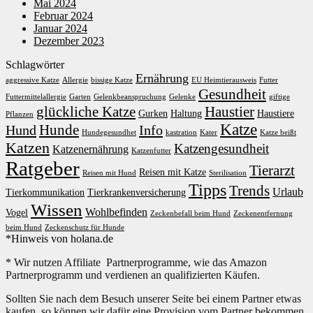
Mai 2024
Februar 2024
Januar 2024
Dezember 2023
Schlagwörter
Ernährung
aggressive Katze
Allergie
bissige Katze
EU Heimtierausweis
Futter
Gesundheit
Futtermittelallergie
Garten
Gelenkbeanspruchung
Gelenke
giftige
glückliche Katze
Haustier
Gurken
Haltung
Haustiere
Pflanzen
Katze
Hunde
Hund
Info
Hundegesundhet
kastration
Kater
Katze beißt
Katzen
Katzengesundheit
Katzenernährung
Katzenfutter
Ratgeber
Tierarzt
Reisen mit Katze
Reisen mit Hund
Sterilisation
Tipps
Trends
Urlaub
Tierkommunikation
Tierkrankenversicherung
Wissen
Wohlbefinden
Vogel
Zeckenbefall beim Hund
Zeckenentfernung
beim Hund
Zeckenschutz für Hunde
*Hinweis von holana.de
* Wir nutzen Affiliate Partnerprogramme, wie das Amazon
Partnerprogramm und verdienen an qualifizierten Käufen.
Sollten Sie nach dem Besuch unserer Seite bei einem Partner etwas
kaufen, so können wir dafür eine Provision vom Partner bekommen.