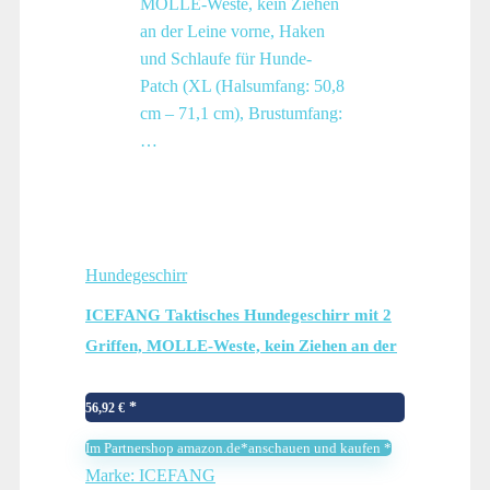
Hundegeschirr
ICEFANG Taktisches Hundegeschirr mit 2
Griffen, MOLLE-Weste, kein Ziehen an der
Leine vorne, Haken und Schlaufe für Hunde-
Patch (XL (Halsumfang: 50,8 cm – 71,1
56,92
€
cm), Brustumfang:…
Im Partnershop amazon.de*anschauen und kaufen *
Marke: ICEFANG