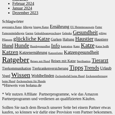
Februar 2024
Januar 2024
Dezember 2023
Schlagwörter
Ernährung
aggressive Katze
Allergie
bissige Katze
EU Heimtierausweis
Futter
Gesundheit
Futtermittelallergie
Garten
Gelenkbeanspruchung
Gelenke
giftige
glückliche Katze
Haustier
Gurken
Haltung
Haustiere
Pflanzen
Katze
Hunde
Hund
Info
Hundegesundhet
kastration
Kater
Katze beißt
Katzen
Katzengesundheit
Katzenernährung
Katzenfutter
Ratgeber
Tierarzt
Reisen mit Katze
Reisen mit Hund
Sterilisation
Tipps
Trends
Urlaub
Tierkommunikation
Tierkrankenversicherung
Wissen
Wohlbefinden
Vogel
Zeckenbefall beim Hund
Zeckenentfernung
beim Hund
Zeckenschutz für Hunde
*Hinweis von holana.de
* Wir nutzen Affiliate Partnerprogramme, wie das Amazon
Partnerprogramm und verdienen an qualifizierten Käufen.
Sollten Sie nach dem Besuch unserer Seite bei einem Partner etwas
kaufen, so können wir dafür eine Provision vom Partner bekommen.