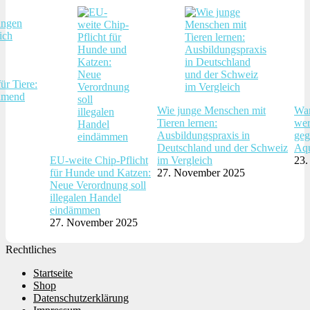
ür Tiere:
hmend
Wie junge Menschen mit
War
Tieren lernen:
wer
Ausbildungspraxis in
geg
Deutschland und der Schweiz
Aqu
EU-weite Chip-Pflicht
im Vergleich
23.
für Hunde und Katzen:
27. November 2025
Neue Verordnung soll
illegalen Handel
eindämmen
27. November 2025
Rechtliches
Startseite
Shop
Datenschutzerklärung