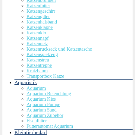
Katzenbrunnen
Katzenfutter
Katzengeschirr
Katzengitter
Katzenhalsband
Katzenklappe
Katzenklo
Katzennapf
Katzennetz
Katzenrucksack und Katzentasche
Katzenspielzeug
Katzenstreu
Katzentreppe
Kratzbaum
Transportbox Katze
Aquaristik
Aquarium
Aquarium Beleuchtung
Aquarium Kies
Aquarium Pumpe
Aquarium Sand
Aquarium Zubehör
Fischfutter
Futterautomat Aquarium
Kleintierbedarf