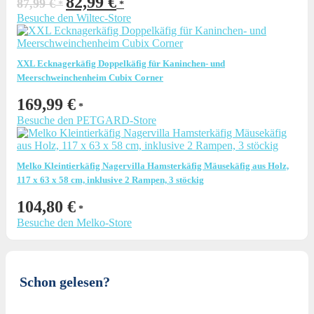
82,99
€
87,99
€
Preis
Preis
Besuche den Wiltec-Store
war:
ist:
87,99 €
82,99 €.
XXL Ecknagerkäfig Doppelkäfig für Kaninchen- und
Meerschweinchenheim Cubix Corner
169,99
€
Besuche den PETGARD-Store
Melko Kleintierkäfig Nagervilla Hamsterkäfig Mäusekäfig aus Holz,
117 x 63 x 58 cm, inklusive 2 Rampen, 3 stöckig
104,80
€
Besuche den Melko-Store
Schon gelesen?