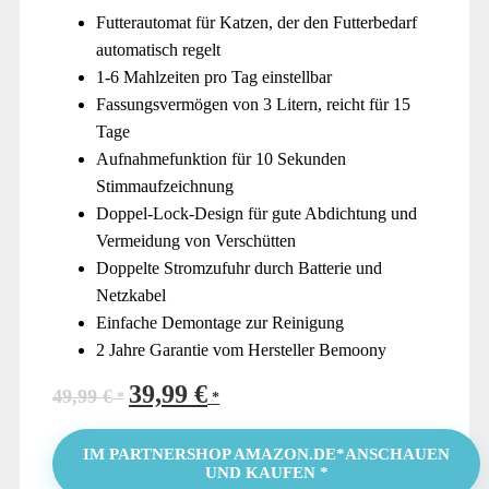
Futterautomat für Katzen, der den Futterbedarf
automatisch regelt
1-6 Mahlzeiten pro Tag einstellbar
Fassungsvermögen von 3 Litern, reicht für 15
Tage
Aufnahmefunktion für 10 Sekunden
Stimmaufzeichnung
Doppel-Lock-Design für gute Abdichtung und
Vermeidung von Verschütten
Doppelte Stromzufuhr durch Batterie und
Netzkabel
Einfache Demontage zur Reinigung
2 Jahre Garantie vom Hersteller Bemoony
39,99
€
Ursprünglicher
Aktueller
49,99
€
Preis
Preis
war:
ist:
IM PARTNERSHOP AMAZON.DE*ANSCHAUEN
UND KAUFEN *
49,99 €
39,99 €.