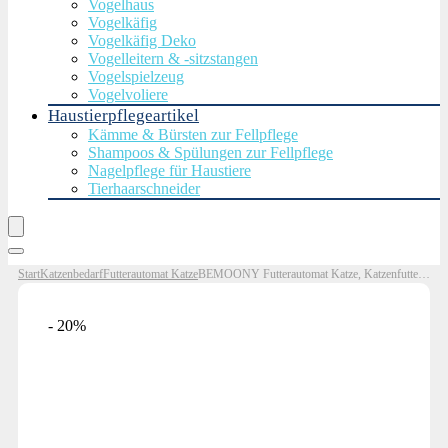
Vogelhaus
Vogelkäfig
Vogelkäfig Deko
Vogelleitern & -sitzstangen
Vogelspielzeug
Vogelvoliere
Haustierpflegeartikel
Kämme & Bürsten zur Fellpflege
Shampoos & Spülungen zur Fellpflege
Nagelpflege für Haustiere
Tierhaarschneider
Start
Katzenbedarf
Futterautomat Katze
BEMOONY Futterautomat Katze, Katzenfutter Automat mit Programmierbarem Timer, 1-6 Mahlzeiten pro Tag, Futterspender Katze mit Pressedeckel und 10s Aufnahmefunktion, 3L
- 20%