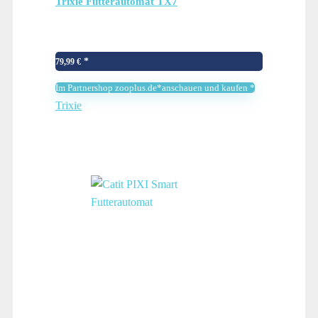
Trixie Futterautomat TX7
79,99
€
Im Partnershop zooplus.de*anschauen und kaufen *
Trixie