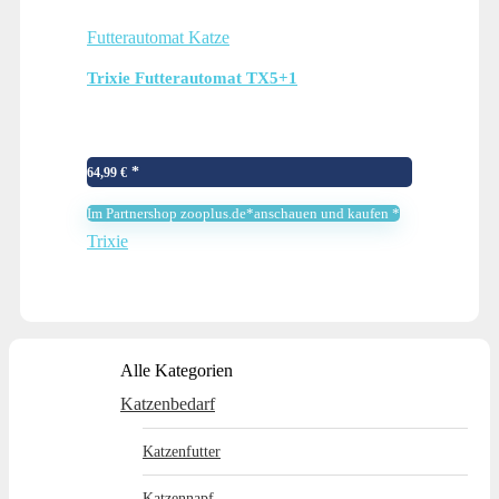
Futterautomat Katze
Trixie Futterautomat TX5+1
64,99
€
Im Partnershop zooplus.de*anschauen und kaufen *
Trixie
Alle Kategorien
Katzenbedarf
Katzenfutter
Katzennapf