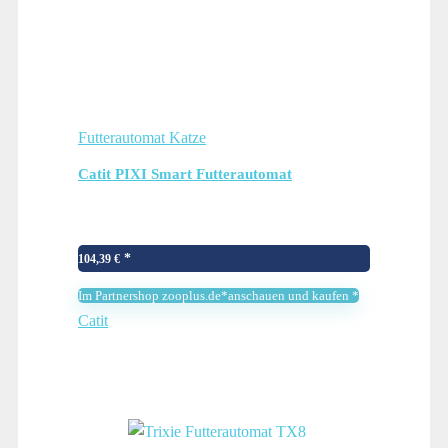
Futterautomat Katze
Catit PIXI Smart Futterautomat
104,39
€
Im Partnershop zooplus.de*anschauen und kaufen *
Catit