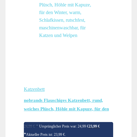
Katzenbett
nobrands Flauschiges Katzenbett, rund,
weiches Plüsch, Höhle mit Kapuze, für den
Winter, warm, Schlafkissen, rutschfest,
maschinenwaschbar, für Katzen und Welpen
24,99
€
Ursprünglicher Preis war: 24,99 €
23,99
€
Aktueller Preis ist: 23,99 €.