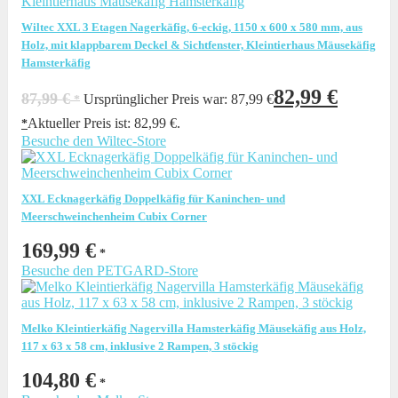
Wiltec XXL 3 Etagen Nagerkäfig, 6-eckig, 1150 x 600 x 580 mm, aus
Holz, mit klappbarem Deckel & Sichtfenster, Kleintierhaus Mäusekäfig
Hamsterkäfig
82,99
€
87,99
€
Ursprünglicher Preis war: 87,99 €
Aktueller Preis ist: 82,99 €.
Besuche den Wiltec-Store
XXL Ecknagerkäfig Doppelkäfig für Kaninchen- und
Meerschweinchenheim Cubix Corner
169,99
€
Besuche den PETGARD-Store
Melko Kleintierkäfig Nagervilla Hamsterkäfig Mäusekäfig aus Holz,
117 x 63 x 58 cm, inklusive 2 Rampen, 3 stöckig
104,80
€