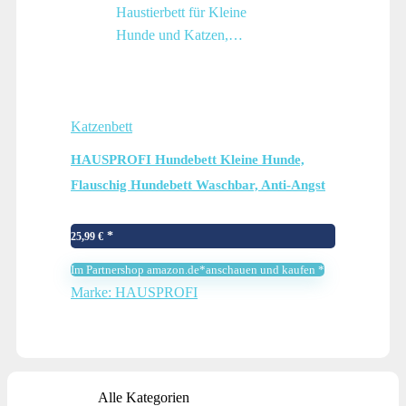
Katzenbett
HAUSPROFI Hundebett Kleine Hunde,
Flauschig Hundebett Waschbar, Anti-Angst
Katzenbett Weich Bequem Flannel Rund
Hundesofa,rutschfest Haustierbett für
25,99
€
Kleine Hunde und Katzen,…
Im Partnershop amazon.de*anschauen und kaufen *
Marke: HAUSPROFI
Alle Kategorien