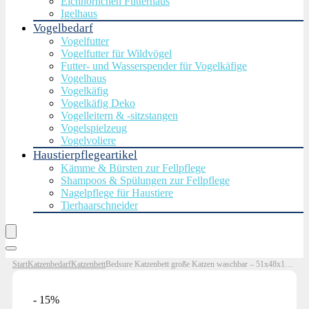
Eichhörnchen Futterhaus
Igelhaus
Vogelbedarf
Vogelfutter
Vogelfutter für Wildvögel
Futter- und Wasserspender für Vogelkäfige
Vogelhaus
Vogelkäfig
Vogelkäfig Deko
Vogelleitern & -sitzstangen
Vogelspielzeug
Vogelvoliere
Haustierpflegeartikel
Kämme & Bürsten zur Fellpflege
Shampoos & Spülungen zur Fellpflege
Nagelpflege für Haustiere
Tierhaarschneider
Start
Katzenbedarf
Katzenbett
Bedsure Katzenbett große Katzen waschbar – 51x48x15cm Katzen Bettchen Indoor für Katzen, quadratisches kuschelbett mit weich Rand und zweiseitig Innenkissen, grau
- 15%