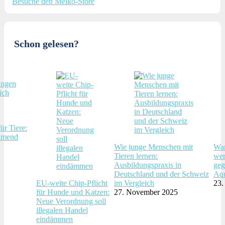
Besuche den Melko-Store
Schon gelesen?
ür Tiere:
hmend
Wie junge Menschen mit
War
Tieren lernen:
wer
Ausbildungspraxis in
geg
Deutschland und der Schweiz
Aqu
EU-weite Chip-Pflicht
im Vergleich
23.
für Hunde und Katzen:
27. November 2025
Neue Verordnung soll
illegalen Handel
eindämmen