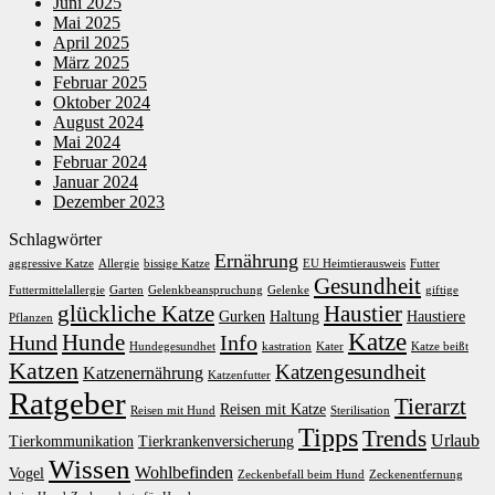
Juni 2025
Mai 2025
April 2025
März 2025
Februar 2025
Oktober 2024
August 2024
Mai 2024
Februar 2024
Januar 2024
Dezember 2023
Schlagwörter
Ernährung
aggressive Katze
Allergie
bissige Katze
EU Heimtierausweis
Futter
Gesundheit
Futtermittelallergie
Garten
Gelenkbeanspruchung
Gelenke
giftige
glückliche Katze
Haustier
Gurken
Haltung
Haustiere
Pflanzen
Katze
Hunde
Hund
Info
Hundegesundhet
kastration
Kater
Katze beißt
Katzen
Katzengesundheit
Katzenernährung
Katzenfutter
Ratgeber
Tierarzt
Reisen mit Katze
Reisen mit Hund
Sterilisation
Tipps
Trends
Urlaub
Tierkommunikation
Tierkrankenversicherung
Wissen
Wohlbefinden
Vogel
Zeckenbefall beim Hund
Zeckenentfernung