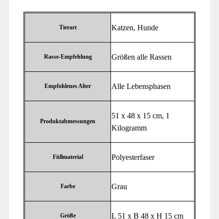
‎Katzen, Hunde
Tierart
‎Größen alle Rassen
Rasse-Empfehlung
‎Alle Lebensphasen
Empfohlenes Alter
‎51 x 48 x 15 cm, 1
Produktabmessungen
Kilogramm
‎Polyesterfaser
Füllmaterial
‎Grau
Farbe
‎L 51 x B 48 x H 15 cm
Größe