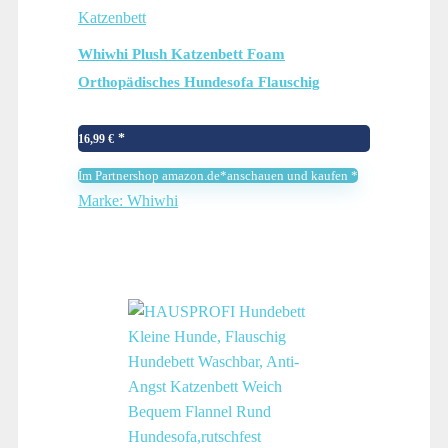
Katzenbett
Whiwhi Plush Katzenbett Foam
Orthopädisches Hundesofa Flauschig
Hundekorb Erhöhte Ränder Katzendecke
mit Abnehmbarem Waschbarem Bezug
16,99
€
75x60x15cm
Im Partnershop amazon.de*anschauen und kaufen *
Marke: Whiwhi