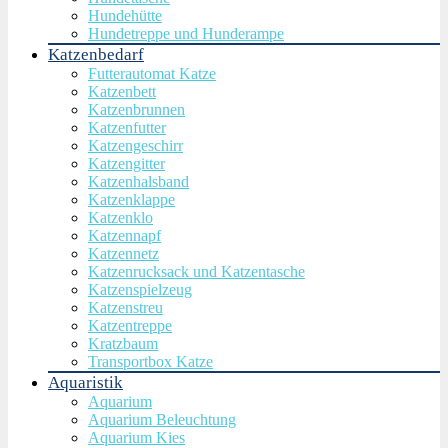
Hundehütte
Hundetreppe und Hunderampe
Katzenbedarf
Futterautomat Katze
Katzenbett
Katzenbrunnen
Katzenfutter
Katzengeschirr
Katzengitter
Katzenhalsband
Katzenklappe
Katzenklo
Katzennapf
Katzennetz
Katzenrucksack und Katzentasche
Katzenspielzeug
Katzenstreu
Katzentreppe
Kratzbaum
Transportbox Katze
Aquaristik
Aquarium
Aquarium Beleuchtung
Aquarium Kies