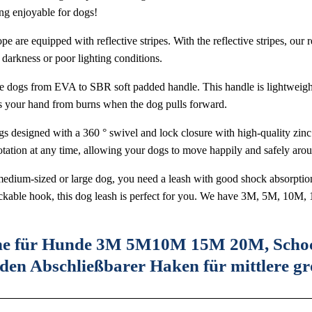
ing enjoyable for dogs!
 are equipped with reflective stripes. With the reflective stripes, our r
 darkness or poor lighting conditions.
dogs from EVA to SBR soft padded handle. This handle is lightweight, d
ts your hand from burns when the dog pulls forward.
 designed with a 360 ° swivel and lock closure with high-quality zinc al
rotation at any time, allowing your dogs to move happily and safely aro
medium-sized or large dog, you need a leash with good shock absorptio
ockable hook, this dog leash is perfect for you. We have 3M, 5M, 10M, 
ine für Hunde 3M 5M10M 15M 20M, Schoc
äden Abschließbarer Haken für mittlere 