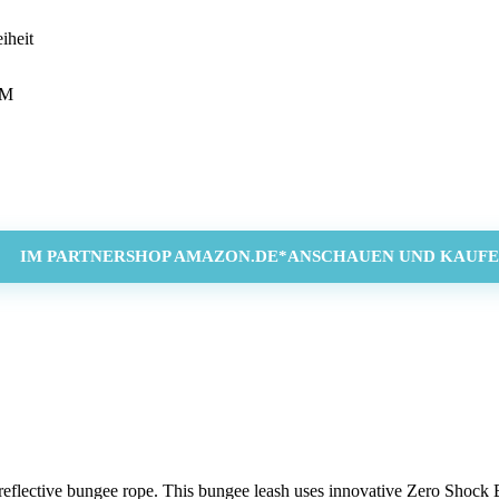
iheit
0M
IM PARTNERSHOP AMAZON.DE*ANSCHAUEN UND KAUFE
 reflective bungee rope. This bungee leash uses innovative Zero Shock