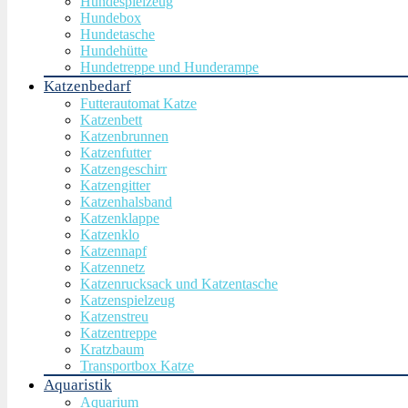
Hundespielzeug
Hundebox
Hundetasche
Hundehütte
Hundetreppe und Hunderampe
Katzenbedarf
Futterautomat Katze
Katzenbett
Katzenbrunnen
Katzenfutter
Katzengeschirr
Katzengitter
Katzenhalsband
Katzenklappe
Katzenklo
Katzennapf
Katzennetz
Katzenrucksack und Katzentasche
Katzenspielzeug
Katzenstreu
Katzentreppe
Kratzbaum
Transportbox Katze
Aquaristik
Aquarium