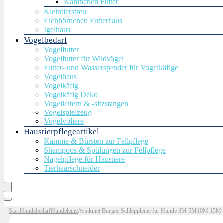
Kaninchen Futter
Kleintierstreu
Eichhörnchen Futterhaus
Igelhaus
Vogelbedarf
Vogelfutter
Vogelfutter für Wildvögel
Futter- und Wasserspender für Vogelkäfige
Vogelhaus
Vogelkäfig
Vogelkäfig Deko
Vogelleitern & -sitzstangen
Vogelspielzeug
Vogelvoliere
Haustierpflegeartikel
Kämme & Bürsten zur Fellpflege
Shampoos & Spülungen zur Fellpflege
Nagelpflege für Haustiere
Tierhaarschneider
Start
Hundebedarf
Hundeleine
Aystkniet Bungee Schleppleine für Hunde 3M 5M10M 15M 20M