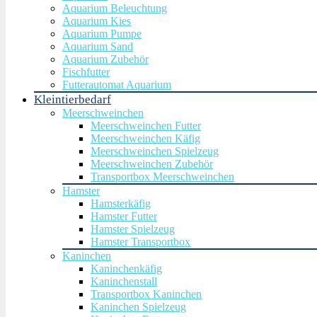
Aquarium Beleuchtung
Aquarium Kies
Aquarium Pumpe
Aquarium Sand
Aquarium Zubehör
Fischfutter
Futterautomat Aquarium
Kleintierbedarf
Meerschweinchen
Meerschweinchen Futter
Meerschweinchen Käfig
Meerschweinchen Spielzeug
Meerschweinchen Zubehör
Transportbox Meerschweinchen
Hamster
Hamsterkäfig
Hamster Futter
Hamster Spielzeug
Hamster Transportbox
Kaninchen
Kaninchenkäfig
Kaninchenstall
Transportbox Kaninchen
Kaninchen Spielzeug