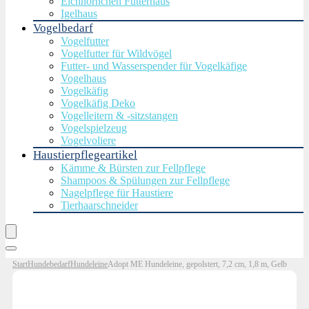
Eichhörnchen Futterhaus
Igelhaus
Vogelbedarf
Vogelfutter
Vogelfutter für Wildvögel
Futter- und Wasserspender für Vogelkäfige
Vogelhaus
Vogelkäfig
Vogelkäfig Deko
Vogelleitern & -sitzstangen
Vogelspielzeug
Vogelvoliere
Haustierpflegeartikel
Kämme & Bürsten zur Fellpflege
Shampoos & Spülungen zur Fellpflege
Nagelpflege für Haustiere
Tierhaarschneider
Start
Hundebedarf
Hundeleine
Adopt ME Hundeleine, gepolstert, 7,2 cm, 1,8 m, Gelb