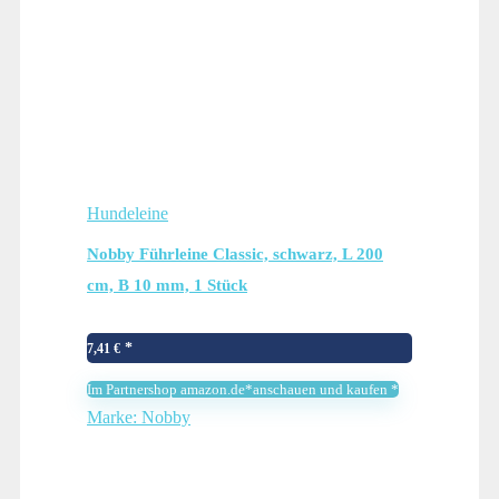
Hundeleine
Nobby Führleine Classic, schwarz, L 200
cm, B 10 mm, 1 Stück
7,41
€
Im Partnershop amazon.de*anschauen und kaufen *
Marke: Nobby