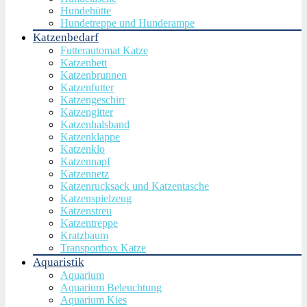
Hundehütte
Hundetreppe und Hunderampe
Katzenbedarf
Futterautomat Katze
Katzenbett
Katzenbrunnen
Katzenfutter
Katzengeschirr
Katzengitter
Katzenhalsband
Katzenklappe
Katzenklo
Katzennapf
Katzennetz
Katzenrucksack und Katzentasche
Katzenspielzeug
Katzenstreu
Katzentreppe
Kratzbaum
Transportbox Katze
Aquaristik
Aquarium
Aquarium Beleuchtung
Aquarium Kies