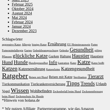
Februar 2025
Oktober 2024
August 2024
Mai 2024
Februar 2024
Januar 2024
Dezember 2023
Schlagwörter
Ernährung
aggressive Katze
Allergie
bissige Katze
EU Heimtierausweis
Futter
Gesundheit
Futtermittelallergie
Garten
Gelenkbeanspruchung
Gelenke
giftige
glückliche Katze
Haustier
Gurken
Haltung
Haustiere
Pflanzen
Katze
Hunde
Hund
Info
Hundegesundhet
kastration
Kater
Katze beißt
Katzen
Katzengesundheit
Katzenernährung
Katzenfutter
Ratgeber
Tierarzt
Reisen mit Katze
Reisen mit Hund
Sterilisation
Tipps
Trends
Urlaub
Tierkommunikation
Tierkrankenversicherung
Wissen
Wohlbefinden
Vogel
Zeckenbefall beim Hund
Zeckenentfernung
beim Hund
Zeckenschutz für Hunde
*Hinweis von holana.de
* Wir nutzen Affiliate Partnerprogramme, wie das Amazon