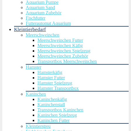
Aquarium Pumpe
Aquarium Sand
Aquarium Zubehör
Fischfutter
Futterautomat Aquarium
Kleintierbedarf
Meerschweinchen
Meerschweinchen Futter
Meerschweinchen Käfig
Meerschweinchen Spielzeug
Meerschweinchen Zubehör
Transportbox Meerschweinchen
Hamster
Hamsterkäfig
Hamster Futter
Hamster Spielzeug
Hamster Transportbox
Kaninchen
Kaninchenkäfig
Kaninchenstall
Transportbox Kaninchen
Kaninchen Spielzeug
Kaninchen Futter
Kleintierstreu