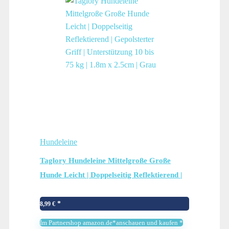
Hundeleine
Taglory Hundeleine Mittelgroße Große
Hunde Leicht | Doppelseitig Reflektierend |
Gepolsterter Griff | Unterstützung 10 bis 75
kg | 1.8m x 2.5cm | Grau
8,99
€
Im Partnershop amazon.de*anschauen und kaufen *