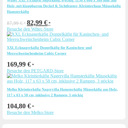
Wiltec XXL 3 Etagen Nagerkäfig, 6-eckig, 1150 x 600 x 580 mm, aus
Holz, mit klappbarem Deckel & Sichtfenster, Kleintierhaus Mäusekäfig
Hamsterkäfig
Ursprünglicher
Aktueller
82,99
€
87,99
€
Preis
Preis
Besuche den Wiltec-Store
war:
ist:
87,99 €
82,99 €.
XXL Ecknagerkäfig Doppelkäfig für Kaninchen- und
Meerschweinchenheim Cubix Corner
169,99
€
Besuche den PETGARD-Store
Melko Kleintierkäfig Nagervilla Hamsterkäfig Mäusekäfig aus Holz,
117 x 63 x 58 cm, inklusive 2 Rampen, 3 stöckig
104,80
€
Besuche den Melko-Store