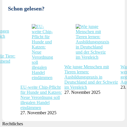
Schon gelesen?
ür Tiere:
hmend
Wie junge Menschen mit
War
Tieren lernen:
wer
Ausbildungspraxis in
geg
Deutschland und der Schweiz
Aqu
EU-weite Chip-Pflicht
im Vergleich
23.
für Hunde und Katzen:
27. November 2025
Neue Verordnung soll
illegalen Handel
eindämmen
27. November 2025
Rechtliches